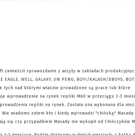
ft zamieścił sprawozdanie z wizyty w zakładach produkcyjnyc
BLE EAGLE, WELL, GALAXY, JIN PENG, BOYI/KALASH/DBOYS, BO
że tych nad którymi właśnie prowadzone są prace lub które
je wprowadzenie na rynek repliki M60 w przeciągu 2-3 mies
prowadzenia repliki na rynek. Została ona wykonana dla nie
. Nie wiadomo zatem kto i kiedy wprowadzi "chińską" Masadę 
iają się czy przypadkiem Masady nie wykupił od Chińczyków M
2-3 miesiące. Będzie dostępny w dwóch wersjach: z kolbą 