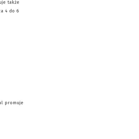
uje także
a 4 do 6
al promuje