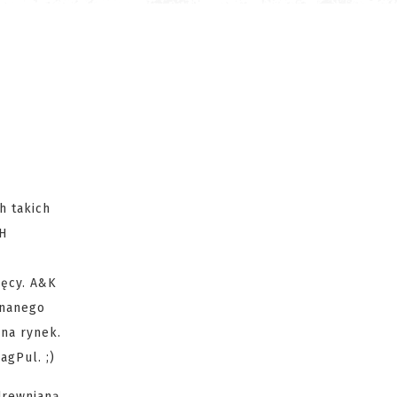
h takich
TH
ięcy. A&K
znanego
na rynek.
agPul. ;)
drewnianą