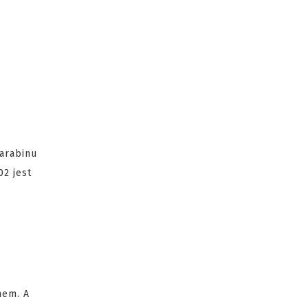
karabinu
02 jest
nem. A