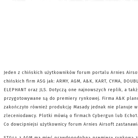
Jeden z chińskich użytkowników forum portalu Arnies Airso
chińskich firm ASG jak: ARMY, AGM, A&K, KART, CYMA, DOU
ELEPHANT oraz JLS. Dotyczą one najnowszych replik, a tak
przygotowywane są do premiery rynkowej. Firma A&K planu
zakończyło równieź produkcję Masady jednak nie planuje w
zleceniodawcy. Plotki mówią o firmach Cybergun lub Echo1
Co dowcipniejsi użytkownicy forum Arnies Airsoft zastanaw
STG44 z AGM ma mieć prawdopodobną premierę rynkową za 