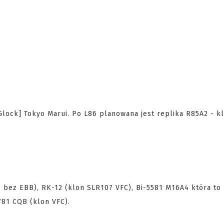
Glock] Tokyo Marui. Po L86 planowana jest replika R85A2 - k
bez EBB), RK-12 (klon SLR107 VFC), Bi-5581 M16A4 która to 
81 CQB (klon VFC).