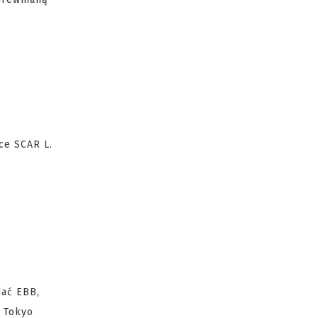
ce SCAR L.
dać EBB,
1 Tokyo