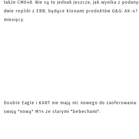
także CM048. Nie są to jednak jeszcze, jak wynika z podan
dwie repliki z EBB, będące klonami produktów G&G: AK-47
miesięcy.
Double Eagle i KART nie mają nic nowego do zaoferowania. 
swoją "nową" M14 ze starymi "bebechami".