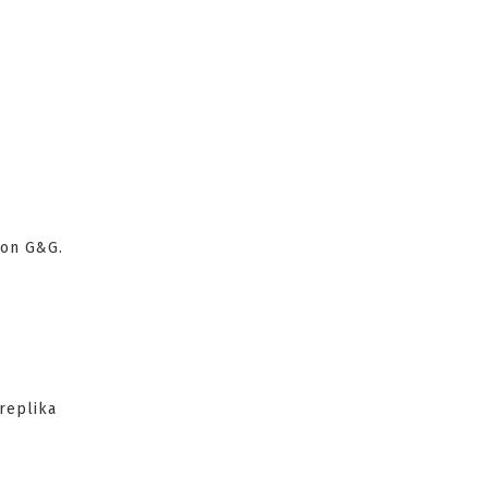
lon G&G.
replika