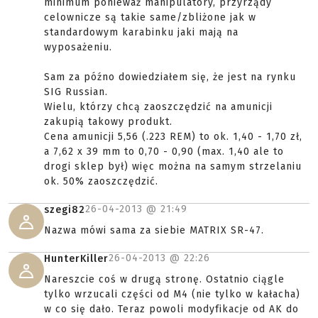
minimum ponieważ manipulatory, przyrządy
celownicze są takie same/zbliżone jak w
standardowym karabinku jaki mają na
wyposażeniu.
Sam za późno dowiedziałem się, że jest na rynku
SIG Russian.
Wielu, którzy chcą zaoszczędzić na amunicji
zakupią takowy produkt.
Cena amunicji 5,56 (.223 REM) to ok. 1,40 - 1,70 zł,
a 7,62 x 39 mm to 0,70 - 0,90 (max. 1,40 ale to
drogi sklep był) więc można na samym strzelaniu
ok. 50% zaoszczędzić.
26-04-2013 @
21:49
szegi82
Nazwa mówi sama za siebie MATRIX SR-47.
26-04-2013 @
22:26
HunterKiller
Nareszcie coś w drugą stronę. Ostatnio ciągle
tylko wrzucali części od M4 (nie tylko w kałacha)
w co się dało. Teraz powoli modyfikacje od AK do