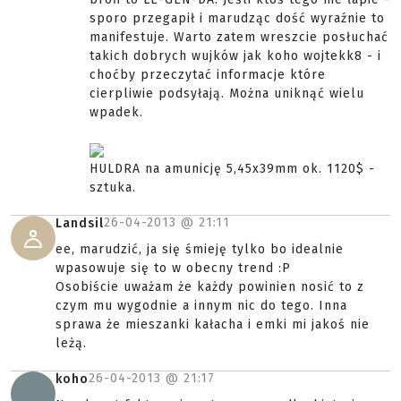
sporo przegapił i marudząc dość wyraźnie to
manifestuje. Warto zatem wreszcie posłuchać
takich dobrych wujków jak koho wojtekk8 - i
choćby przeczytać informacje które
cierpliwie podsyłają. Można uniknąć wielu
wpadek.
HULDRA na amunicję 5,45x39mm ok. 1120$ -
sztuka.
26-04-2013 @
21:11
Landsil
ee, marudzić, ja się śmieję tylko bo idealnie
wpasowuje się to w obecny trend :P
Osobiście uważam że każdy powinien nosić to z
czym mu wygodnie a innym nic do tego. Inna
sprawa że mieszanki kałacha i emki mi jakoś nie
leżą.
26-04-2013 @
21:17
koho