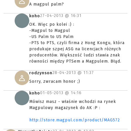
A magpul palm?
27-04-2013 @
16:31
koho
OK. Więc po kolei :) :
-Magpul to Magpul
-US Palm to US Palm
-PTS to PTS, czyli firma z Hong Kongu, która
produkuje szpej ASG na licencjach różnych
producentów. Większość ludzi stawia znak
równości między PTSem a Magpulem. Błąd.
28-04-2013 @
11:37
rodzynson
Sorry, zwracam honor ;)
01-05-2013 @
14:16
koho
Mówisz masz - właśnie wchodzi na rynek
Magpulowy magazynek do AK :P :
http://store.magpul.com/product/MAG572