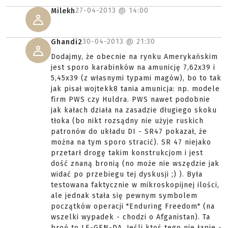
27-04-2013 @
14:00
Milekh
30-04-2013 @
21:30
Ghandi2
Dodajmy, że obecnie na rynku Amerykańskim
jest sporo karabinków na amunicję 7,62x39 i
5,45x39 (z własnymi typami magów), bo to tak
jak pisał wojtekk8 tania amunicja: np. modele
firm PWS czy Huldra. PWS nawet podobnie
jak kałach działa na zasadzie długiego skoku
tłoka (bo nikt rozsądny nie użyje ruskich
patronów do układu DI - SR47 pokazał, że
można na tym sporo stracić). SR 47 niejako
przetarł drogę takim konstrukcjom i jest
dość znaną bronią (no może nie wszędzie jak
widać po przebiegu tej dyskusji ;) ). Była
testowana faktycznie w mikroskopijnej ilości,
ale jednak stała się pewnym symbolem
początków operacji "Enduring Freedom" (na
wszelki wypadek - chodzi o Afganistan). Ta
broń to LE-GEN-DA. Jeśli ktoś tego nie łapie -