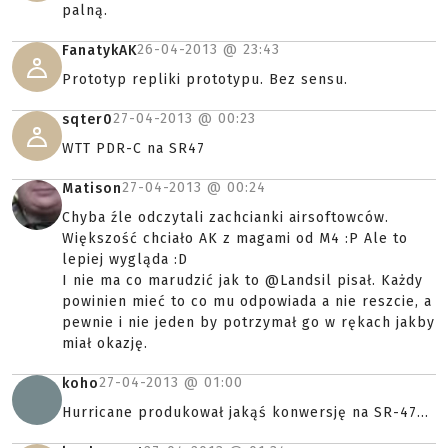
palną.
26-04-2013 @
23:43
FanatykAK
Prototyp repliki prototypu. Bez sensu.
27-04-2013 @
00:23
sqter0
WTT PDR-C na SR47
27-04-2013 @
00:24
Matison
Chyba źle odczytali zachcianki airsoftowców.
Większość chciało AK z magami od M4 :P Ale to
lepiej wygląda :D
I nie ma co marudzić jak to @Landsil pisał. Każdy
powinien mieć to co mu odpowiada a nie reszcie, a
pewnie i nie jeden by potrzymał go w rękach jakby
miał okazję.
27-04-2013 @
01:00
koho
Hurricane produkował jakąś konwersję na SR-47...