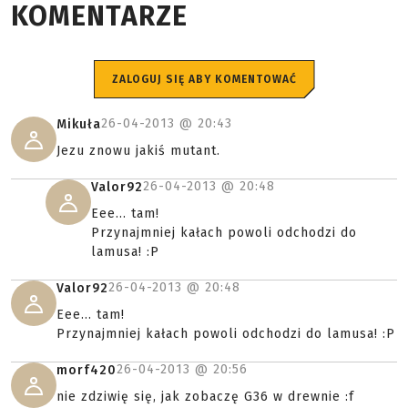
KOMENTARZE
ZALOGUJ SIĘ ABY KOMENTOWAĆ
26-04-2013 @
20:43
Mikuła
Jezu znowu jakiś mutant.
26-04-2013 @
20:48
Valor92
Eee... tam!
Przynajmniej kałach powoli odchodzi do
lamusa! :P
26-04-2013 @
20:48
Valor92
Eee... tam!
Przynajmniej kałach powoli odchodzi do lamusa! :P
26-04-2013 @
20:56
morf420
nie zdziwię się, jak zobaczę G36 w drewnie :f