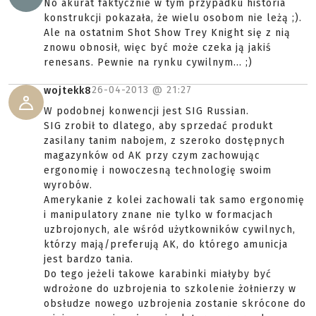
No akurat faktycznie w tym przypadku historia
konstrukcji pokazała, że wielu osobom nie leżą ;).
Ale na ostatnim Shot Show Trey Knight się z nią
znowu obnosił, więc być może czeka ją jakiś
renesans. Pewnie na rynku cywilnym... ;)
26-04-2013 @
21:27
wojtekk8
W podobnej konwencji jest SIG Russian.
SIG zrobił to dlatego, aby sprzedać produkt
zasilany tanim nabojem, z szeroko dostępnych
magazynków od AK przy czym zachowując
ergonomię i nowoczesną technologię swoim
wyrobów.
Amerykanie z kolei zachowali tak samo ergonomię
i manipulatory znane nie tylko w formacjach
uzbrojonych, ale wśród użytkowników cywilnych,
którzy mają/preferują AK, do którego amunicja
jest bardzo tania.
Do tego jeżeli takowe karabinki miałyby być
wdrożone do uzbrojenia to szkolenie żołnierzy w
obsłudze nowego uzbrojenia zostanie skrócone do