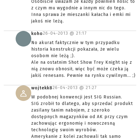
Osobiście uważam że każdy powinien nosić to
z czym mu wygodnie a innym nic do tego.
Inna sprawa że mieszanki kałacha i emki mi
jakoś nie leżą.
26-04-2013 @
21:17
koho
No akurat faktycznie w tym przypadku
historia konstrukcji pokazała, że wielu
osobom nie leżą ;).
Ale na ostatnim Shot Show Trey Knight się z
nią znowu obnosił, więc być może czeka ją
jakiś renesans. Pewnie na rynku cywilnym... ;)
26-04-2013 @
21:27
wojtekk8
W podobnej konwencji jest SIG Russian.
SIG zrobił to dlatego, aby sprzedać produkt
zasilany tanim nabojem, z szeroko
dostępnych magazynków od AK przy czym
zachowując ergonomię i nowoczesną
technologię swoim wyrobów.
Amerykanie z kolei zachowali tak samo