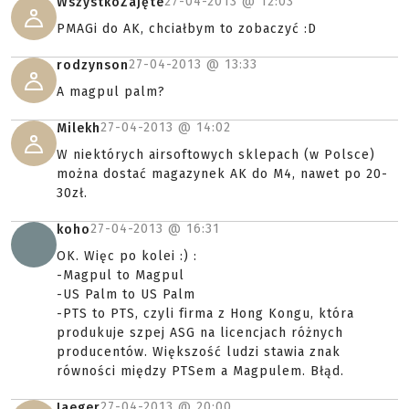
27-04-2013 @
12:03
WszystkoZajęte
PMAGi do AK, chciałbym to zobaczyć :D
27-04-2013 @
13:33
rodzynson
A magpul palm?
27-04-2013 @
14:02
Milekh
W niektórych airsoftowych sklepach (w Polsce)
można dostać magazynek AK do M4, nawet po 20-
30zł.
27-04-2013 @
16:31
koho
OK. Więc po kolei :) :
-Magpul to Magpul
-US Palm to US Palm
-PTS to PTS, czyli firma z Hong Kongu, która
produkuje szpej ASG na licencjach różnych
producentów. Większość ludzi stawia znak
równości między PTSem a Magpulem. Błąd.
27-04-2013 @
20:00
Jaeger