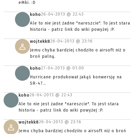
eMki. :D
26-04-2013 @
22:43
koho
Ale to nie jest żadne "nareszcie". To jest stara
historia - patrz link do wiki powyżej :P.
26-04-2013 @
23:16
wojtekk8
Jemu chyba bardziej chodziło o airsoft niż o
broń palną.
27-04-2013 @
01:00
koho
Hurricane produkował jakąś konwersję na
SR-47...
26-04-2013 @
22:43
koho
Ale to nie jest żadne "nareszcie". To jest stara
historia - patrz link do wiki powyżej :P.
26-04-2013 @
23:16
wojtekk8
Jemu chyba bardziej chodziło o airsoft niż o broń