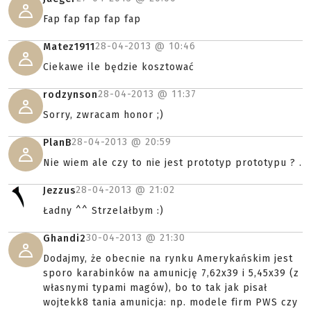
Fap fap fap fap fap
28-04-2013 @
10:46
Matez1911
Ciekawe ile będzie kosztować
28-04-2013 @
11:37
rodzynson
Sorry, zwracam honor ;)
28-04-2013 @
20:59
PlanB
Nie wiem ale czy to nie jest prototyp prototypu ? .
28-04-2013 @
21:02
Jezzus
Ładny ^^ Strzelałbym :)
30-04-2013 @
21:30
Ghandi2
Dodajmy, że obecnie na rynku Amerykańskim jest
sporo karabinków na amunicję 7,62x39 i 5,45x39 (z
własnymi typami magów), bo to tak jak pisał
wojtekk8 tania amunicja: np. modele firm PWS czy