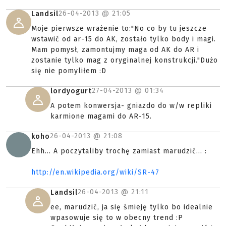
26-04-2013 @
21:05
Landsil
Moje pierwsze wrażenie to:"No co by tu jeszcze
wstawić od ar-15 do AK, zostało tylko body i magi.
Mam pomysł, zamontujmy maga od AK do AR i
zostanie tylko mag z oryginalnej konstrukcji."Dużo
się nie pomyliłem :D
27-04-2013 @
01:34
lordyogurt
A potem konwersja- gniazdo do w/w repliki
karmione magami do AR-15.
26-04-2013 @
21:08
koho
Ehh... A poczytaliby trochę zamiast marudzić... :
http://en.wikipedia.org/wiki/SR-47
26-04-2013 @
21:11
Landsil
ee, marudzić, ja się śmieję tylko bo idealnie
wpasowuje się to w obecny trend :P