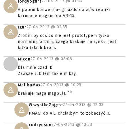
27-04-2013 @
01:34
lordyogurt
A potem konwersja- gniazdo do w/w repliki
karmione magami do AR-15.
27-04-2013 @
02:35
Igur
Zrobili by coś co nie jest prototypem tylko
normalną bronią, czego brakuje na rynku. Jest
kilka takich broni.
27-04-2013 @
08:08
Mixon
Dla mnie czad :D
Zawsze lubiłem takie miksy.
27-04-2013 @
10:25
MalibuMax
brakuje maga magpula ^^
27-04-2013 @
12:03
WszystkoZajęte
PMAGi do AK, chciałbym to zobaczyć :D
27-04-2013 @
13:33
rodzynson