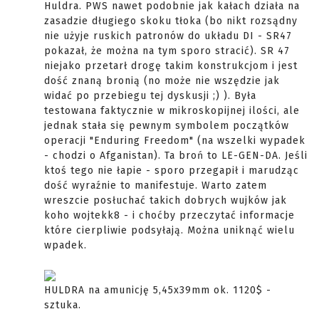
Huldra. PWS nawet podobnie jak kałach działa na
zasadzie długiego skoku tłoka (bo nikt rozsądny
nie użyje ruskich patronów do układu DI - SR47
pokazał, że można na tym sporo stracić). SR 47
niejako przetarł drogę takim konstrukcjom i jest
dość znaną bronią (no może nie wszędzie jak
widać po przebiegu tej dyskusji ;) ). Była
testowana faktycznie w mikroskopijnej ilości, ale
jednak stała się pewnym symbolem początków
operacji "Enduring Freedom" (na wszelki wypadek
- chodzi o Afganistan). Ta broń to LE-GEN-DA. Jeśli
ktoś tego nie łapie - sporo przegapił i marudząc
dość wyraźnie to manifestuje. Warto zatem
wreszcie posłuchać takich dobrych wujków jak
koho wojtekk8 - i choćby przeczytać informacje
które cierpliwie podsyłają. Można uniknąć wielu
wpadek.
HULDRA na amunicję 5,45x39mm ok. 1120$ -
sztuka.