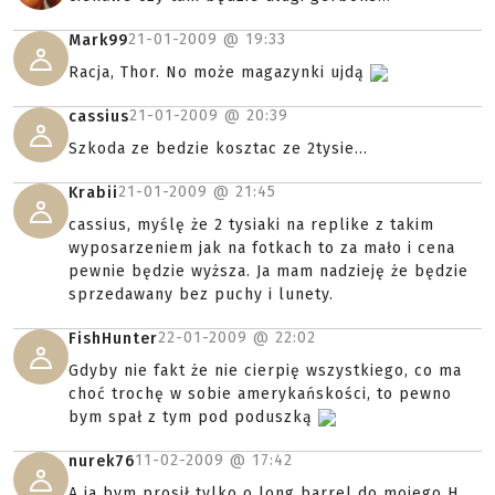
21-01-2009 @
19:33
Mark99
Racja, Thor. No może magazynki ujdą
21-01-2009 @
20:39
cassius
Szkoda ze bedzie kosztac ze 2tysie...
21-01-2009 @
21:45
Krabii
cassius, myślę że 2 tysiaki na replike z takim
wyposarzeniem jak na fotkach to za mało i cena
pewnie będzie wyższa. Ja mam nadzieję że będzie
sprzedawany bez puchy i lunety.
22-01-2009 @
22:02
FishHunter
Gdyby nie fakt że nie cierpię wszystkiego, co ma
choć trochę w sobie amerykańskości, to pewno
bym spał z tym pod poduszką
11-02-2009 @
17:42
nurek76
A ja bym prosił tylko o long barrel do mojego H