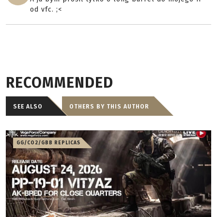
od vfc. ;<
RECOMMENDED
SEE ALSO
OTHERS BY THIS AUTHOR
GG/CO2/GBB REPLICAS