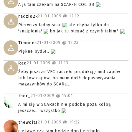
A ja tam czekam na SCAR-H CQC DB
21-01-2009 @
12:12
radzio2k
Pierwszy ładny scar
ale chyba tylko do
'snajpienia'
bo jak tu biegać z czymś takim?
21-01-2009 @
12:23
Timonek
Piękne bydle..
21-01-2009 @
17:13
Raq
Żeby jeszcze VFC zaczęło produkcję mid capów
lub low capów, bo mam dość dopasowywania
magazynków do SCARa...
21-01-2009 @
19:01
thor_
A mi się w SCARach nie podoba poza kolbą
jeszcze.... wszystko
21-01-2009 @
19:22
thewojtz
ciekawe czy tam będzie długi gerboks...