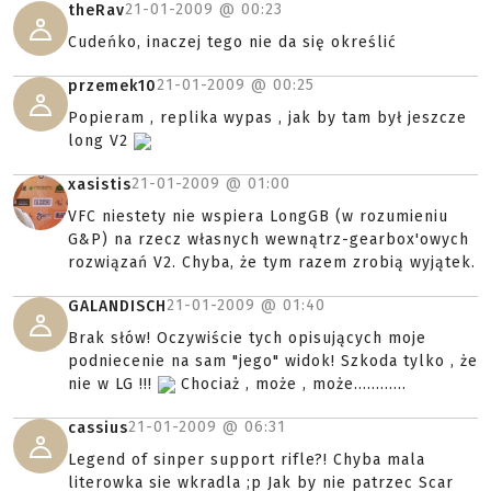
21-01-2009 @
00:23
theRav
Cudeńko, inaczej tego nie da się określić
21-01-2009 @
00:25
przemek10
Popieram , replika wypas , jak by tam był jeszcze
long V2
21-01-2009 @
01:00
xasistis
VFC niestety nie wspiera LongGB (w rozumieniu
G&P) na rzecz własnych wewnątrz-gearbox'owych
rozwiązań V2. Chyba, że tym razem zrobią wyjątek.
21-01-2009 @
01:40
GALANDISCH
Brak słów! Oczywiście tych opisujących moje
podniecenie na sam "jego" widok! Szkoda tylko , że
nie w LG !!!
Chociaż , może , może............
21-01-2009 @
06:31
cassius
Legend of sinper support rifle?! Chyba mala
literowka sie wkradla ;p Jak by nie patrzec Scar