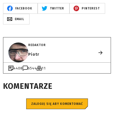
FACEBOOK
TWITTER
PINTEREST
EMAIL
REDAKTOR
Piotr
4408
6544
11
KOMENTARZE
ZALOGUJ SIĘ ABY KOMENTOWAĆ