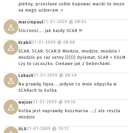
piekny, przestane sobie kupowac waciki to moze
na niego uzbieram :>
21-01-2009 @
08:04
marcinpaul
Śliczność.... jak każdy SCAR !!!
21-01-2009 @
08:08
Krabii
SCAR, SCAR, SCAR:D Miodzio, miodzio, miodzio i
miodzio po raz setny:)))))) Dylemat, SCAR + EGLM
czy to cacuszko. Ciekawe jak z bebechami.
21-01-2009 @
08:49
LukasV
Na prawdę fajna.... jedyne co mnie odpycha w
SCARach to kolba.
21-01-2009 @
09:16
wajser
Kolba jest naprawdę koszmarna ...;/ ale reszta
miodzio
21-01-2009 @
10:12
0L0