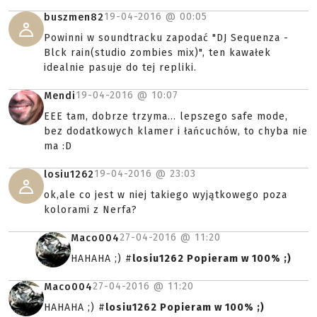
19-04-2016 @
00:05
buszmen82
Powinni w soundtracku zapodać "DJ Sequenza -
Blck rain(studio zombies mix)", ten kawałek
idealnie pasuje do tej repliki.
19-04-2016 @
10:07
Mendi
EEE tam, dobrze trzyma... lepszego safe mode,
bez dodatkowych klamer i łańcuchów, to chyba nie
ma :D
19-04-2016 @
23:03
losiu1262
ok,ale co jest w niej takiego wyjątkowego poza
kolorami z Nerfa?
27-04-2016 @
11:20
Maco004
HAHAHA ;) #
losiu1262 Popieram w 100% ;)
27-04-2016 @
11:20
Maco004
HAHAHA ;) #
losiu1262 Popieram w 100% ;)