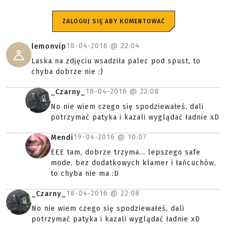
ZALOGUJ SIĘ ABY KOMENTOWAĆ
18-04-2016 @
22:04
lemonvip
Laska na zdjęciu wsadziła palec pod spust, to
chyba dobrze nie ;)
18-04-2016 @
22:08
_Czarny_
No nie wiem czego się spodziewałeś, dali
potrzymać patyka i kazali wyglądać ładnie xD
19-04-2016 @
10:07
Mendi
EEE tam, dobrze trzyma... lepszego safe
mode, bez dodatkowych klamer i łańcuchów,
to chyba nie ma :D
18-04-2016 @
22:08
_Czarny_
No nie wiem czego się spodziewałeś, dali
potrzymać patyka i kazali wyglądać ładnie xD