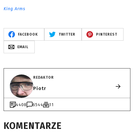
King Arms
FACEBOOK
TWITTER
PINTEREST
EMAIL
REDAKTOR
Piotr
4408
6544
11
KOMENTARZE