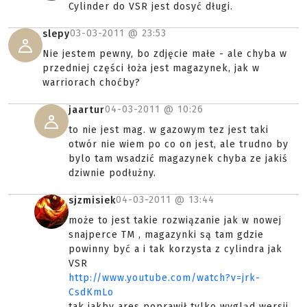
Cylinder do VSR jest dosyć długi.
03-03-2011 @
23:53
slepy
Nie jestem pewny, bo zdjęcie małe - ale chyba w
przedniej części łoża jest magazynek, jak w
warriorach choćby?
04-03-2011 @
10:26
jaartur
to nie jest mag. w gazowym tez jest taki
otwór nie wiem po co on jest, ale trudno by
bylo tam wsadzić magazynek chyba ze jakiś
dziwnie podłużny.
04-03-2011 @
13:44
sjzmisiek
może to jest takie rozwiązanie jak w nowej
snajperce TM , magazynki są tam gdzie
powinny być a i tak korzysta z cylindra jak
VSR
http://www.youtube.com/watch?v=jrk-
CsdKmLo
tak jakby ares poprawił tylko wygląd wersji