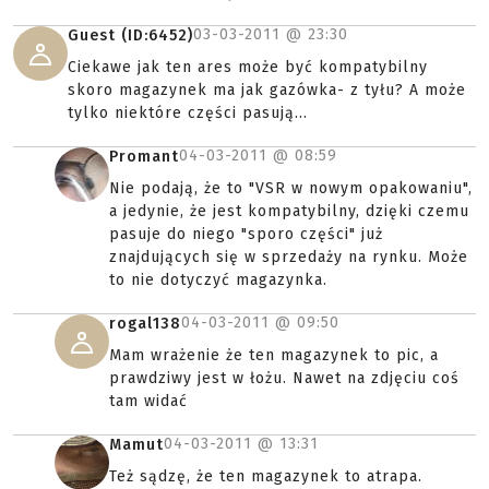
03-03-2011 @
23:30
Guest (ID:6452)
Ciekawe jak ten ares może być kompatybilny
skoro magazynek ma jak gazówka- z tyłu? A może
tylko niektóre części pasują...
04-03-2011 @
08:59
Promant
Nie podają, że to "VSR w nowym opakowaniu",
a jedynie, że jest kompatybilny, dzięki czemu
pasuje do niego "sporo części" już
znajdujących się w sprzedaży na rynku. Może
to nie dotyczyć magazynka.
04-03-2011 @
09:50
rogal138
Mam wrażenie że ten magazynek to pic, a
prawdziwy jest w łożu. Nawet na zdjęciu coś
tam widać
04-03-2011 @
13:31
Mamut
Też sądzę, że ten magazynek to atrapa.