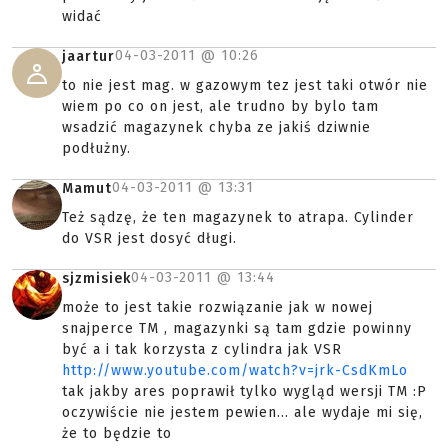
widać
04-03-2011 @
10:26
jaartur
to nie jest mag. w gazowym tez jest taki otwór nie
wiem po co on jest, ale trudno by bylo tam
wsadzić magazynek chyba ze jakiś dziwnie
podłużny.
04-03-2011 @
13:31
Mamut
Też sądzę, że ten magazynek to atrapa. Cylinder
do VSR jest dosyć długi.
04-03-2011 @
13:44
sjzmisiek
może to jest takie rozwiązanie jak w nowej
snajperce TM , magazynki są tam gdzie powinny
być a i tak korzysta z cylindra jak VSR
http://www.youtube.com/watch?v=jrk-CsdKmLo
tak jakby ares poprawił tylko wygląd wersji TM :P
oczywiście nie jestem pewien... ale wydaje mi się,
że to będzie to