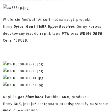
W ofercie RedWolf Airsoft można nabyć produkt
firmy
Dytac
:
Gen III MUR
Upper Receiver
. Górny korpus
dedykowany jest do replik typu
PTW
oraz
WE M4
GBBR
.
Cena: 178USD.
Replika
gas blow back
karabinu
AKM
, produkcji
firmy
GHK
, jest już dostępna w przedsprzedaży na stronie
WGC
. Cena: 450USD.