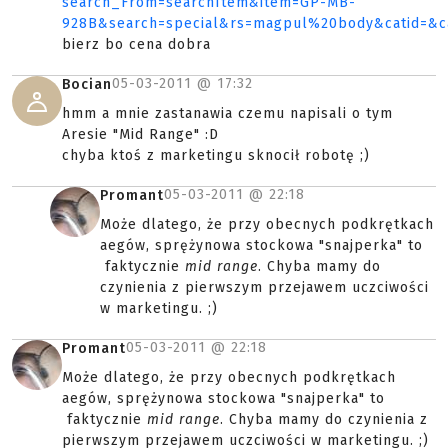
search_From=searchItem&item=GP-MB-
928B&search=special&rs=magpul%20body&catid=&c
bierz bo cena dobra
05-03-2011 @
17:32
Bocian
hmm a mnie zastanawia czemu napisali o tym
Aresie "Mid Range" :D
chyba ktoś z marketingu sknocił robotę ;)
05-03-2011 @
22:18
Promant
Może dlatego, że przy obecnych podkrętkach
aegów, sprężynowa stockowa "snajperka" to
faktycznie
mid range
. Chyba mamy do
czynienia z pierwszym przejawem uczciwości
w marketingu. ;)
05-03-2011 @
22:18
Promant
Może dlatego, że przy obecnych podkrętkach
aegów, sprężynowa stockowa "snajperka" to
faktycznie
mid range
. Chyba mamy do czynienia z
pierwszym przejawem uczciwości w marketingu. ;)