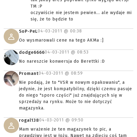
TM :P
oczywiście nie jestem pewien... ale wydaje mi
się, że to będzie to
04-03-2011 @
00:38
SoP-PeL
Oo wysmarowali cene na tego AKMa :]
04-03-2011 @
08:53
dodge6666
No nareszcie konwersja do Berettki :D
04-03-2011 @
08:59
Promant
Nie podają, że to "VSR w nowym opakowaniu", a
jedynie, że jest kompatybilny, dzięki czemu pasuje
do niego "sporo części" już znajdujących się w
sprzedaży na rynku. Może to nie dotyczyć
magazynka.
04-03-2011 @
09:50
rogal138
Mam wrażenie że ten magazynek to pic, a
prawdziwy jest w łożu. Nawet na zdjęciu coś tam