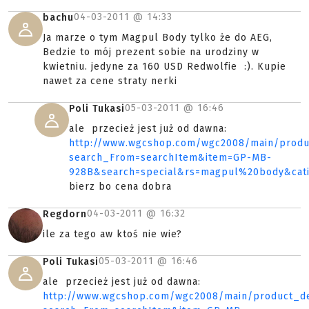
04-03-2011 @
14:33
bachu
Ja marze o tym Magpul Body tylko że do AEG,
Bedzie to mój prezent sobie na urodziny w
kwietniu. jedyne za 160 USD Redwolfie :). Kupie
nawet za cene straty nerki
05-03-2011 @
16:46
Poli Tukasi
ale przecież jest już od dawna:
http://www.wgcshop.com/wgc2008/main/produc
search_From=searchItem&item=GP-MB-
928B&search=special&rs=magpul%20body&cati
bierz bo cena dobra
04-03-2011 @
16:32
Regdorn
ile za tego aw ktoś nie wie?
05-03-2011 @
16:46
Poli Tukasi
ale przecież jest już od dawna:
http://www.wgcshop.com/wgc2008/main/product_de