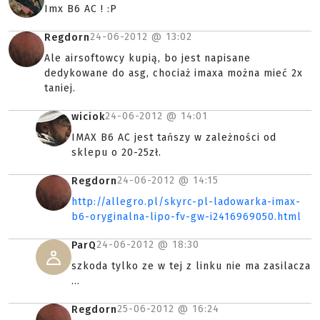
Imx B6 AC ! :P
24-06-2012 @
13:02
Regdorn
Ale airsoftowcy kupią, bo jest napisane
dedykowane do asg, chociaż imaxa można mieć 2x
taniej.
24-06-2012 @
14:01
wiciok
IMAX B6 AC jest tańszy w zależności od
sklepu o 20-25zł.
24-06-2012 @
14:15
Regdorn
http://allegro.pl/skyrc-pl-ladowarka-imax-
b6-oryginalna-lipo-fv-gw-i2416969050.html
24-06-2012 @
18:30
ParQ
szkoda tylko ze w tej z linku nie ma zasilacza
...
25-06-2012 @
16:24
Regdorn