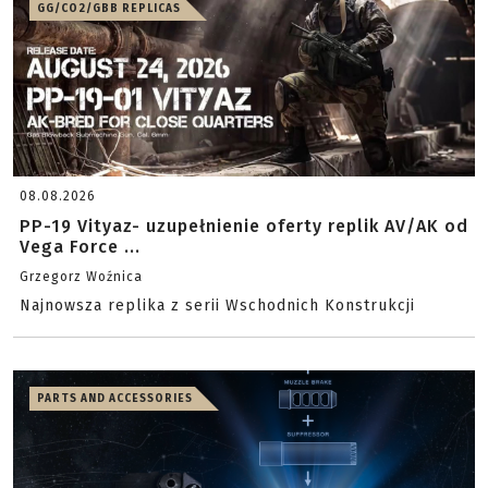
GG/CO2/GBB REPLICAS
08.08.2026
PP-19 Vityaz- uzupełnienie oferty replik AV/AK od
Vega Force ...
Grzegorz Woźnica
Najnowsza replika z serii Wschodnich Konstrukcji
PARTS AND ACCESSORIES