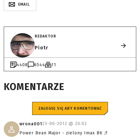
EMAIL
REDAKTOR
Piotr
4408
6544
11
KOMENTARZE
ZALOGUJ SIĘ ABY KOMENTOWAĆ
23-06-2012 @
20:02
wrona001
Power Bean Major - zielony Imax B6 ;F