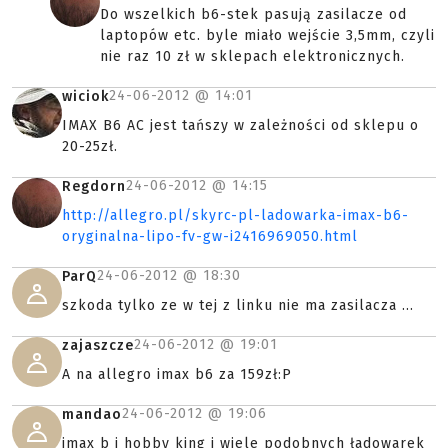
Do wszelkich b6-stek pasują zasilacze od
laptopów etc. byle miało wejście 3,5mm, czyli
nie raz 10 zł w sklepach elektronicznych.
24-06-2012 @
14:01
wiciok
IMAX B6 AC jest tańszy w zależności od sklepu o
20-25zł.
24-06-2012 @
14:15
Regdorn
http://allegro.pl/skyrc-pl-ladowarka-imax-b6-
oryginalna-lipo-fv-gw-i2416969050.html
24-06-2012 @
18:30
ParQ
szkoda tylko ze w tej z linku nie ma zasilacza ...
24-06-2012 @
19:01
zajaszcze
A na allegro imax b6 za 159zł:P
24-06-2012 @
19:06
mandao
imax b i hobby king i wiele podobnych ładowarek