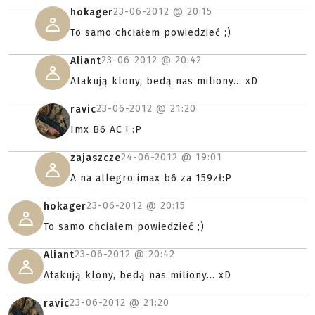
23-06-2012 @
20:15
hokager
To samo chciałem powiedzieć ;)
23-06-2012 @
20:42
Aliant
Atakują klony, bedą nas miliony... xD
23-06-2012 @
21:20
ravic
Imx B6 AC ! :P
24-06-2012 @
19:01
zajaszcze
A na allegro imax b6 za 159zł:P
23-06-2012 @
20:15
hokager
To samo chciałem powiedzieć ;)
23-06-2012 @
20:42
Aliant
Atakują klony, bedą nas miliony... xD
23-06-2012 @
21:20
ravic