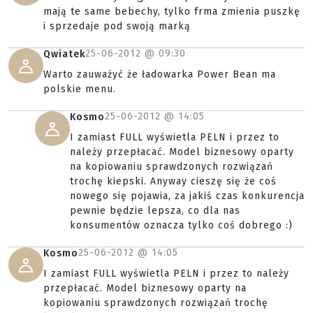
mają te same bebechy, tylko frma zmienia puszkę
i sprzedaje pod swoją marką
25-06-2012 @
09:30
Qwiatek
Warto zauważyć że ładowarka Power Bean ma
polskie menu.
25-06-2012 @
14:05
Kosmo
I zamiast FULL wyświetla PELN i przez to
należy przepłacać. Model biznesowy oparty
na kopiowaniu sprawdzonych rozwiązań
trochę kiepski. Anyway cieszę się że coś
nowego się pojawia, za jakiś czas konkurencja
pewnie będzie lepsza, co dla nas
konsumentów oznacza tylko coś dobrego :)
25-06-2012 @
14:05
Kosmo
I zamiast FULL wyświetla PELN i przez to należy
przepłacać. Model biznesowy oparty na
kopiowaniu sprawdzonych rozwiązań trochę