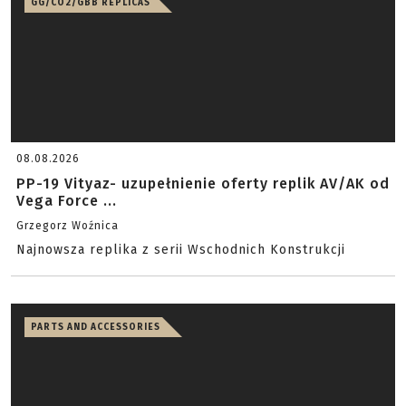
GG/CO2/GBB REPLICAS
08.08.2026
PP-19 Vityaz- uzupełnienie oferty replik AV/AK od
Vega Force ...
Grzegorz Woźnica
Najnowsza replika z serii Wschodnich Konstrukcji
PARTS AND ACCESSORIES