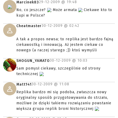
29-12-2009 @
19:48
Marcinek83
No, co jeszcze?
Może armata
Ciekawe kto to
kupi w Polsce?
30-12-2009 @
02:42
Cheatmaster
A tak a propos newsa; to replika jest bardzo fajną
ciekawostką i innowacją. Aż jestem ciekaw co
nowego (a raczej starego ;]) ktoś wymyśli
30-12-2009 @
10:03
SHOGUN_YAMATO
Sam pomysł ciekawy, szczególnie od strony
technicznej
30-12-2009 @
11:08
Matt141
Replika bardzo mi się podoba, zwłaszcza nowy
oryginalny sposób przygotowywania do strzału,
możliwe że dzięki takiemu rozwiązaniu powstanie
większa grupa replik broni historycznej