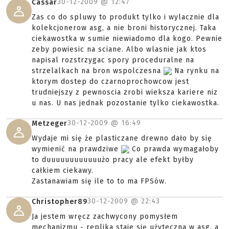
30-12-2009 @
12:47
Cassar
Zas co do spluwy to produkt tylko i wylacznie dla
kolekcjonerow asg, a nie broni historycznej. Taka
ciekawostka w sumie niewiadomo dla kogo. Pewnie
zeby powiesic na sciane. Albo wlasnie jak ktos
napisal rozstrzygac spory proceduralne na
strzelalkach na bron wspolczesna
Na rynku na
ktorym dostep do czarnoprochowcow jest
trudniejszy z pewnoscia zrobi wieksza kariere niz
u nas. U nas jednak pozostanie tylko ciekawostka.
30-12-2009 @
16:49
Metzeger
Wydaje mi się że plasticzane drewno dało by się
wymienić na prawdziwe
Co prawda wymagałoby
to duuuuuuuuuuuużo pracy ale efekt byłby
całkiem ciekawy.
Zastanawiam się ile to to ma FPSów.
30-12-2009 @
22:43
Christopher89
Ja jestem wręcz zachwycony pomysłem
mechanizmu - replika staje się użyteczna w asg, a