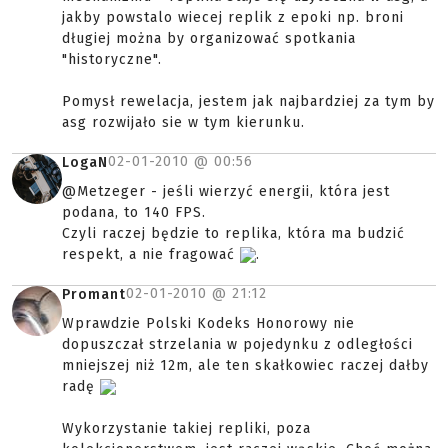
jakby powstalo wiecej replik z epoki np. broni
długiej można by organizować spotkania
"historyczne".
Pomysł rewelacja, jestem jak najbardziej za tym by
asg rozwijało sie w tym kierunku.
02-01-2010 @
00:56
LogaN
@Metzeger - jeśli wierzyć energii, która jest
podana, to 140 FPS.
Czyli raczej będzie to replika, która ma budzić
respekt, a nie fragować
.
02-01-2010 @
21:12
Promant
Wprawdzie Polski Kodeks Honorowy nie
dopuszczał strzelania w pojedynku z odległości
mniejszej niż 12m, ale ten skałkowiec raczej dałby
radę
Wykorzystanie takiej repliki, poza