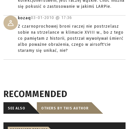
kolekcjonerstwem, jest raczej wąskie. Choć można
się pokusić o zastosowanie w jakimś LARPie.
03-01-2010 @
17:36
kozaq
Z czarnoprochowej broni raczej nie postrzelasz
sobie na strzelance w klimacie XVIII w., bo z tego
co pamiętam z historii, postrzał wywoływał śmierć
albo poważne obrażenia, czego w airsoft'cie
staramy się unikać, nie?
RECOMMENDED
SEE ALSO
OTHERS BY THIS AUTHOR