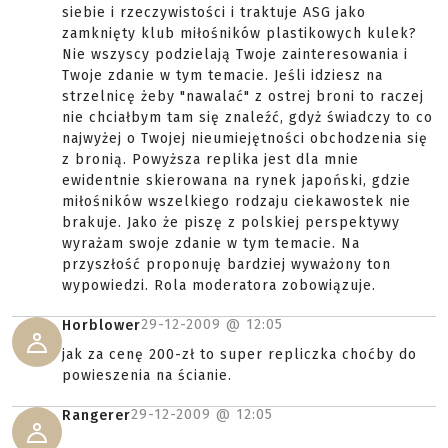
siebie i rzeczywistości i traktuje ASG jako
zamknięty klub miłośników plastikowych kulek?
Nie wszyscy podzielają Twoje zainteresowania i
Twoje zdanie w tym temacie. Jeśli idziesz na
strzelnicę żeby "nawalać" z ostrej broni to raczej
nie chciałbym tam się znaleźć, gdyż świadczy to co
najwyżej o Twojej nieumiejętności obchodzenia się
z bronią. Powyższa replika jest dla mnie
ewidentnie skierowana na rynek japoński, gdzie
miłośników wszelkiego rodzaju ciekawostek nie
brakuje. Jako że piszę z polskiej perspektywy
wyrażam swoje zdanie w tym temacie. Na
przyszłość proponuję bardziej wyważony ton
wypowiedzi. Rola moderatora zobowiązuje.
29-12-2009 @
12:05
Horblower
jak za cenę 200-zł to super repliczka choćby do
powieszenia na ścianie.
29-12-2009 @
12:05
Rangerer