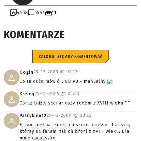
4408
6544
11
KOMENTARZE
ZALOGUJ SIĘ ABY KOMENTOWAĆ
29-12-2009 @
02:13
Gogin
Co tu dużo mówić... GB V0 - manualny
.
29-12-2009 @
02:23
Kriseq
Coraz bliżej scenariuszy rodem z XVIII wieku ^^
29-12-2009 @
08:23
Patryklen12
E, tam piękna rzecz, a jeszcze bardziej dla tych,
którzy są fanami takich broni z XVIII wieku. Dla
mnie cacauszko.