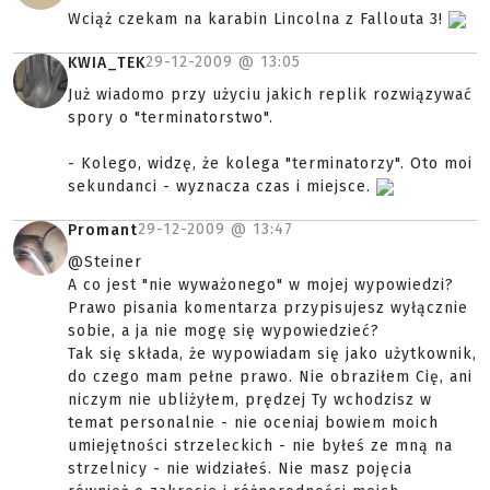
Wciąż czekam na karabin Lincolna z Fallouta 3!
29-12-2009 @
13:05
KWIA_TEK
Już wiadomo przy użyciu jakich replik rozwiązywać
spory o "terminatorstwo".
- Kolego, widzę, że kolega "terminatorzy". Oto moi
sekundanci - wyznacza czas i miejsce.
29-12-2009 @
13:47
Promant
@Steiner
A co jest "nie wyważonego" w mojej wypowiedzi?
Prawo pisania komentarza przypisujesz wyłącznie
sobie, a ja nie mogę się wypowiedzieć?
Tak się składa, że wypowiadam się jako użytkownik,
do czego mam pełne prawo. Nie obraziłem Cię, ani
niczym nie ubliżyłem, prędzej Ty wchodzisz w
temat personalnie - nie oceniaj bowiem moich
umiejętności strzeleckich - nie byłeś ze mną na
strzelnicy - nie widziałeś. Nie masz pojęcia