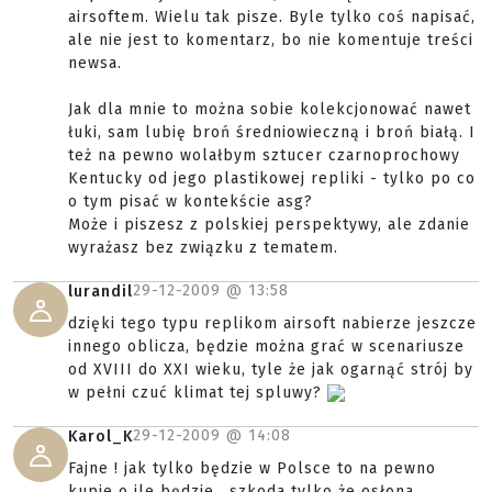
airsoftem. Wielu tak pisze. Byle tylko coś napisać,
ale nie jest to komentarz, bo nie komentuje treści
newsa.
Jak dla mnie to można sobie kolekcjonować nawet
łuki, sam lubię broń średniowieczną i broń białą. I
też na pewno wolałbym sztucer czarnoprochowy
Kentucky od jego plastikowej repliki - tylko po co
o tym pisać w kontekście asg?
Może i piszesz z polskiej perspektywy, ale zdanie
wyrażasz bez związku z tematem.
29-12-2009 @
13:58
lurandil
dzięki tego typu replikom airsoft nabierze jeszcze
innego oblicza, będzie można grać w scenariusze
od XVIII do XXI wieku, tyle że jak ogarnąć strój by
w pełni czuć klimat tej spluwy?
29-12-2009 @
14:08
Karol_K
Fajne ! jak tylko będzie w Polsce to na pewno
kupie o ile będzie , szkoda tylko że osłona