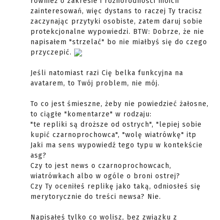
również o zakresie i różnorodności moich
zainteresowań, więc dystans to raczej Ty tracisz
zaczynając przytyki osobiste, zatem daruj sobie
protekcjonalne wypowiedzi. BTW: Dobrze, że nie
napisałem "strzelać" bo nie miałbyś się do czego
przyczepić.
Jeśli natomiast razi Cię belka funkcyjna na
avatarem, to Twój problem, nie mój.
To co jest śmieszne, żeby nie powiedzieć żałosne,
to ciągłe "komentarze" w rodzaju:
"te repliki są droższe od ostrych", "lepiej sobie
kupić czarnoprochowca", "wolę wiatrówkę" itp
Jaki ma sens wypowiedź tego typu w kontekście
asg?
Czy to jest news o czarnoprochowcach,
wiatrówkach albo w ogóle o broni ostrej?
Czy Ty oceniłeś replikę jako taką, odniosłeś się
merytorycznie do treści newsa? Nie.
Napisałeś tylko co wolisz, bez związku z