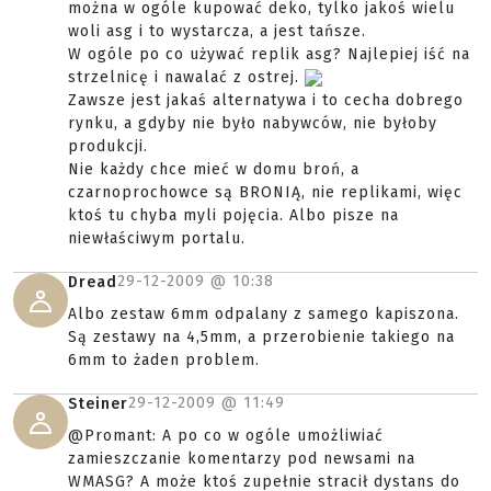
można w ogóle kupować deko, tylko jakoś wielu
woli asg i to wystarcza, a jest tańsze.
W ogóle po co używać replik asg? Najlepiej iść na
strzelnicę i nawalać z ostrej.
Zawsze jest jakaś alternatywa i to cecha dobrego
rynku, a gdyby nie było nabywców, nie byłoby
produkcji.
Nie każdy chce mieć w domu broń, a
czarnoprochowce są BRONIĄ, nie replikami, więc
ktoś tu chyba myli pojęcia. Albo pisze na
niewłaściwym portalu.
29-12-2009 @
10:38
Dread
Albo zestaw 6mm odpalany z samego kapiszona.
Są zestawy na 4,5mm, a przerobienie takiego na
6mm to żaden problem.
29-12-2009 @
11:49
Steiner
@Promant: A po co w ogóle umożliwiać
zamieszczanie komentarzy pod newsami na
WMASG? A może ktoś zupełnie stracił dystans do