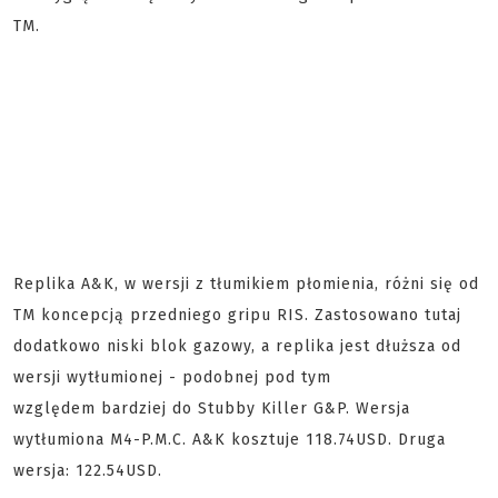
TM.
Replika A&K, w wersji z tłumikiem płomienia, różni się od
TM koncepcją przedniego gripu RIS. Zastosowano tutaj
dodatkowo niski blok gazowy, a replika jest dłuższa od
wersji wytłumionej - podobnej pod tym
względem bardziej do Stubby Killer G&P. Wersja
wytłumiona M4-P.M.C. A&K kosztuje 118.74USD. Druga
wersja: 122.54USD.