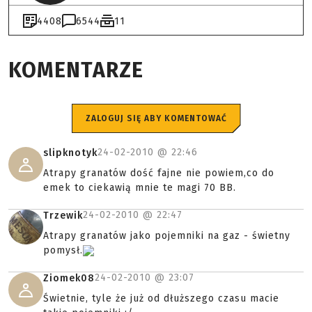
4408
6544
11
KOMENTARZE
ZALOGUJ SIĘ ABY KOMENTOWAĆ
24-02-2010 @
22:46
slipknotyk
Atrapy granatów dość fajne nie powiem,co do
emek to ciekawią mnie te magi 70 BB.
24-02-2010 @
22:47
Trzewik
Atrapy granatów jako pojemniki na gaz - świetny
pomysł.
24-02-2010 @
23:07
Ziomek08
Świetnie, tyle że już od dłuższego czasu macie