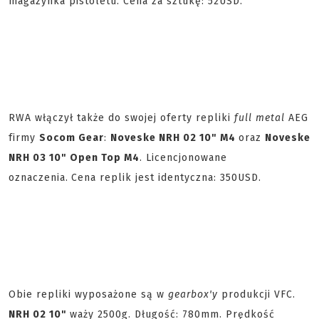
magazynka pistoletu. Cena za sztukę: 52USD.
RWA włączył także do swojej oferty repliki
full metal
AEG
firmy
Socom Gear
:
Noveske NRH 02 10" M4
oraz
Noveske
NRH 03 10" Open Top M4
. Licencjonowane
oznaczenia.
Cena replik jest identyczna: 350USD.
Obie repliki wyposażone są w
gearbox'y
produkcji VFC.
NRH 02 10"
waży 2500g. Długość: 780mm. Prędkość