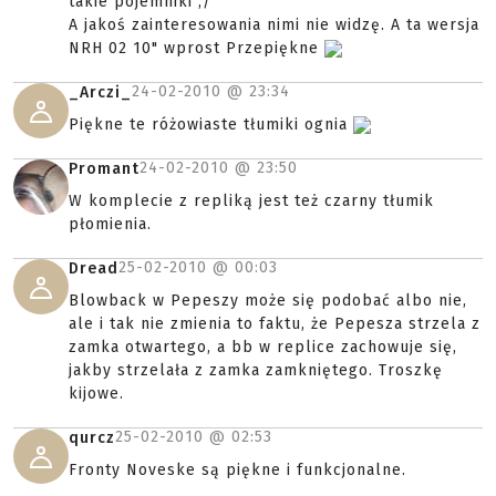
takie pojemniki ;/
A jakoś zainteresowania nimi nie widzę. A ta wersja
NRH 02 10" wprost Przepiękne
24-02-2010 @
23:34
_Arczi_
Piękne te różowiaste tłumiki ognia
24-02-2010 @
23:50
Promant
W komplecie z repliką jest też czarny tłumik
płomienia.
25-02-2010 @
00:03
Dread
Blowback w Pepeszy może się podobać albo nie,
ale i tak nie zmienia to faktu, że Pepesza strzela z
zamka otwartego, a bb w replice zachowuje się,
jakby strzelała z zamka zamkniętego. Troszkę
kijowe.
25-02-2010 @
02:53
qurcz
Fronty Noveske są piękne i funkcjonalne.