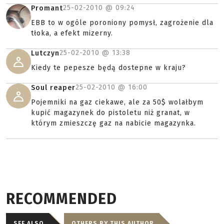
25-02-2010 @
09:24
Promant
EBB to w ogóle poroniony pomysł, zagrożenie dla
tłoka, a efekt mizerny.
25-02-2010 @
13:38
Lutczyn
Kiedy te pepesze będą dostepne w kraju?
25-02-2010 @
16:00
Soul reaper
Pojemniki na gaz ciekawe, ale za 50$ wolałbym
kupić magazynek do pistoletu niż granat, w
którym zmieszczę gaz na nabicie magazynka.
RECOMMENDED
SEE ALSO
OTHERS BY THIS AUTHOR