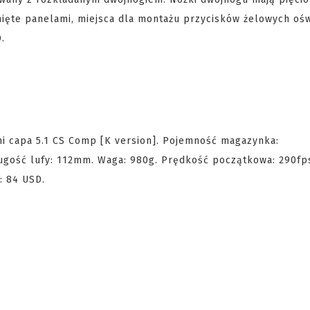
nięte panelami, miejsca dla montażu przycisków żelowych ośw
.
hi capa 5.1 CS Comp [K version]. Pojemność magazynka:
ługość lufy: 112mm. Waga: 980g. Prędkość początkowa: 290fp
a: 84 USD.