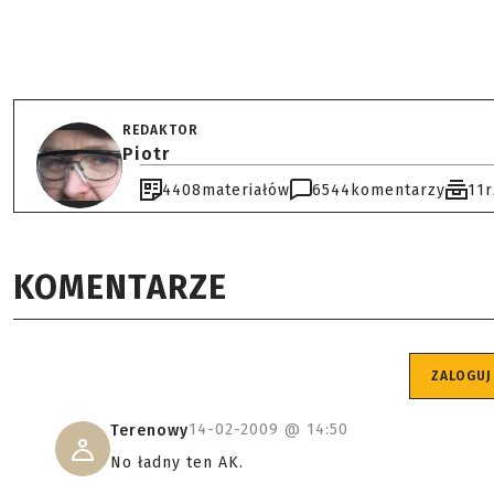
REDAKTOR
Piotr
4408
materiałów
6544
komentarzy
11
KOMENTARZE
ZALOGUJ
14-02-2009 @
14:50
Terenowy
No ładny ten AK.