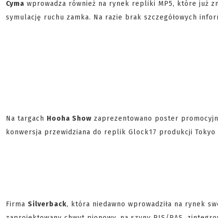
Cyma
wprowadza również na rynek repliki MP5, które już z
symulację ruchu zamka. Na razie brak szczegółowych infor
Na targach
Hooha Show
zaprezentowano poster promocyjn
konwersja przewidziana do replik Glock17 produkcji Tokyo 
Firma
Silverback
, która niedawno wprowadziła na rynek sw
zaprojektowany chwyt pionowy, na szyny RIS/RAS, zintegr