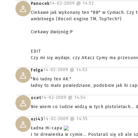
14-02-2009 @
14:52
Panocek
Ciekawe jak wykonany ten "BB" w Cymach. Czy t
ambitnego (Recoil engine TM, TopTech?)
Ciekawy dwójnóg:P
EDIT
Czy mi się wydaje, czy AKacz Cymy ma przesuni
14-02-2009 @
14:53
Felga
"No ładny ten AK."
ładny to mało powiedziane, podobnie jak hi cap
14-02-2009 @
14:54
ocet
Nie wiem co ludzie widzą w tych pistoletach...
14-02-2009 @
14:55
uzi43
Ładna Hi-capa
I te drewienka w cymie... Postarali się xD ale sz