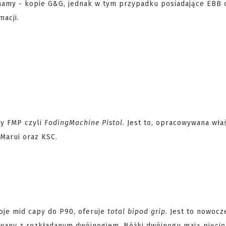
namy - kopie G&G, jednak w tym przypadku posiadające EBB c
macji.
y FMP czyli
Foding
Machine Pistol
. Jest to, opracowywana wła
Marui oraz KSC.
oje mid capy do P90, oferuje
total bipod grip
. Jest to nowocz
owany z rozkładanym dwójnogiem. Nóżki dwójnogu mają pięci