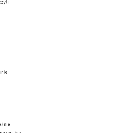
zyli
śnie,
eśnie
opozycyjną