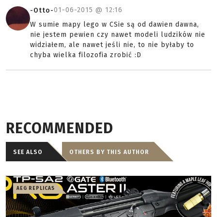
01-06-2015 @
12:16
-Otto-
W sumie mapy lego w CSie są od dawien dawna,
nie jestem pewien czy nawet modeli ludzików nie
widziałem, ale nawet jeśli nie, to nie byłaby to
chyba wielka filozofia zrobić :D
RECOMMENDED
SEE ALSO
OTHERS BY THIS AUTHOR
AEG REPLICAS