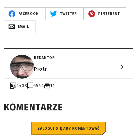
FACEBOOK
TWITTER
PINTEREST
EMAIL
REDAKTOR
Piotr
4408
6544
11
KOMENTARZE
ZALOGUJ SIĘ ABY KOMENTOWAĆ