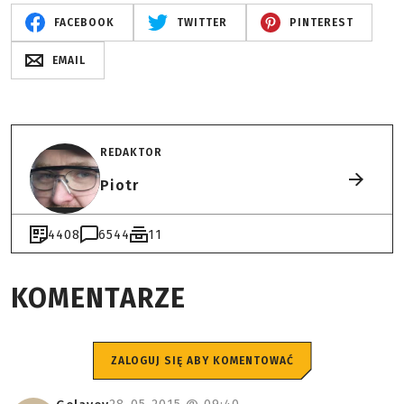
FACEBOOK
TWITTER
PINTEREST
EMAIL
REDAKTOR
Piotr
4408
6544
11
KOMENTARZE
ZALOGUJ SIĘ ABY KOMENTOWAĆ