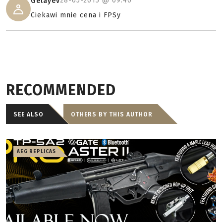
28-05-2015 @
09:40
Gelayev
Ciekawi mnie cena i FPSy
RECOMMENDED
SEE ALSO
OTHERS BY THIS AUTHOR
AEG REPLICAS