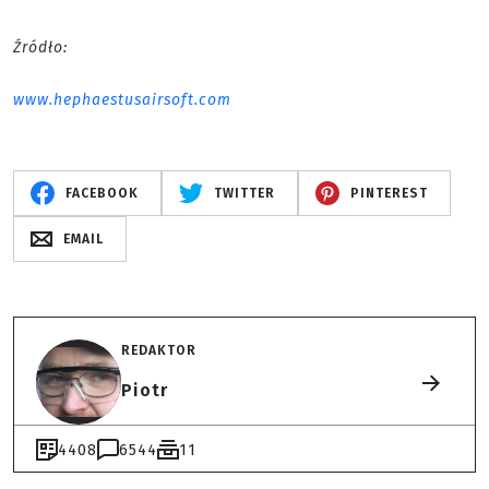
Źródło:
www.hephaestusairsoft.com
FACEBOOK
TWITTER
PINTEREST
EMAIL
REDAKTOR
Piotr
4408
6544
11