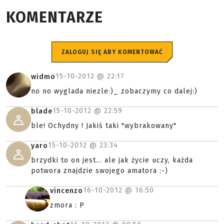
KOMENTARZE
ZALOGUJ SIĘ ABY KOMENTOWAĆ
15-10-2012 @
22:17
widmo
no no wyglada niezle:)_ zobaczymy co dalej:)
15-10-2012 @
22:59
blade
ble! Ochydny ! Jakiś taki "wybrakowany"
15-10-2012 @
23:34
yaro
brzydki to on jest... ale jak życie uczy, każda
potwora znajdzie swojego amatora :-)
16-10-2012 @
16:50
vincenzo
zmora : P