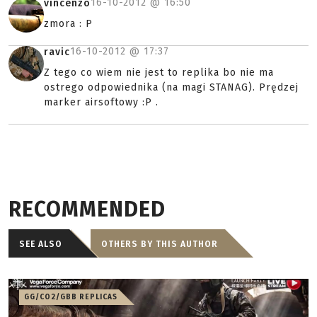
16-10-2012 @
16:50
vincenzo
zmora : P
16-10-2012 @
17:37
ravic
Z tego co wiem nie jest to replika bo nie ma
ostrego odpowiednika (na magi STANAG). Prędzej
marker airsoftowy :P .
RECOMMENDED
SEE ALSO
OTHERS BY THIS AUTHOR
GG/CO2/GBB REPLICAS