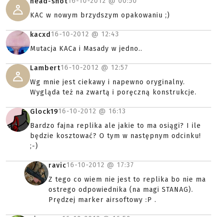
16-10-2012 @
00:50
head-shot
KAC w nowym brzydszym opakowaniu ;)
16-10-2012 @
12:43
kacxd
Mutacja KACa i Masady w jedno..
16-10-2012 @
12:57
Lambert
Wg mnie jest ciekawy i napewno oryginalny.
Wygląda też na zwartą i poręczną konstrukcje.
16-10-2012 @
16:13
Glock19
Bardzo fajna replika ale jakie to ma osiągi? I ile
będzie kosztować? O tym w następnym odcinku!
;-)
16-10-2012 @
17:37
ravic
Z tego co wiem nie jest to replika bo nie ma
ostrego odpowiednika (na magi STANAG).
Prędzej marker airsoftowy :P .