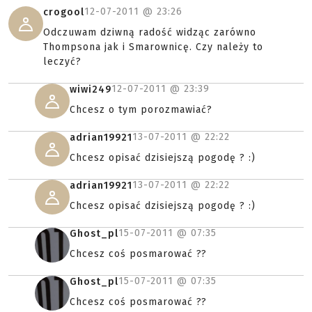
12-07-2011 @
23:26
crogool
Odczuwam dziwną radość widząc zarówno
Thompsona jak i Smarownicę. Czy należy to
leczyć?
12-07-2011 @
23:39
wiwi249
Chcesz o tym porozmawiać?
13-07-2011 @
22:22
adrian19921
Chcesz opisać dzisiejszą pogodę ? :)
13-07-2011 @
22:22
adrian19921
Chcesz opisać dzisiejszą pogodę ? :)
15-07-2011 @
07:35
Ghost_pl
Chcesz coś posmarować ??
15-07-2011 @
07:35
Ghost_pl
Chcesz coś posmarować ??