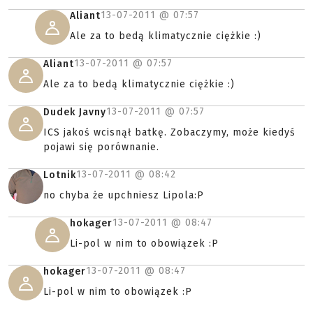
13-07-2011 @
07:57
Aliant
Ale za to bedą klimatycznie ciężkie :)
13-07-2011 @
07:57
Aliant
Ale za to bedą klimatycznie ciężkie :)
13-07-2011 @
07:57
Dudek Javny
ICS jakoś wcisnął batkę. Zobaczymy, może kiedyś
pojawi się porównanie.
13-07-2011 @
08:42
Lotnik
no chyba że upchniesz Lipola:P
13-07-2011 @
08:47
hokager
Li-pol w nim to obowiązek :P
13-07-2011 @
08:47
hokager
Li-pol w nim to obowiązek :P