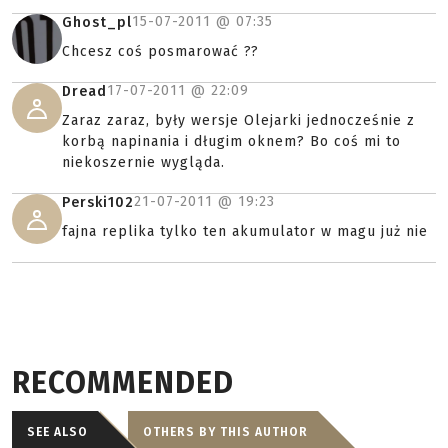
15-07-2011 @
07:35
Ghost_pl
Chcesz coś posmarować ??
17-07-2011 @
22:09
Dread
Zaraz zaraz, były wersje Olejarki jednocześnie z
korbą napinania i długim oknem? Bo coś mi to
niekoszernie wygląda.
21-07-2011 @
19:23
Perski102
fajna replika tylko ten akumulator w magu już nie
RECOMMENDED
SEE ALSO
OTHERS BY THIS AUTHOR