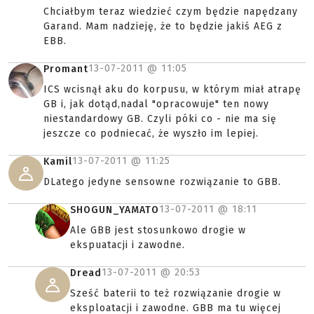
Chciałbym teraz wiedzieć czym będzie napędzany
Garand. Mam nadzieję, że to będzie jakiś AEG z
EBB.
13-07-2011 @
11:05
Promant
ICS wcisnął aku do korpusu, w którym miał atrapę
GB i, jak dotąd,nadal "opracowuje" ten nowy
niestandardowy GB. Czyli póki co - nie ma się
jeszcze co podniecać, że wyszło im lepiej.
13-07-2011 @
11:25
Kamil
DLatego jedyne sensowne rozwiązanie to GBB.
13-07-2011 @
18:11
SHOGUN_YAMATO
Ale GBB jest stosunkowo drogie w
ekspuatacji i zawodne.
13-07-2011 @
20:53
Dread
Sześć baterii to też rozwiązanie drogie w
eksploatacji i zawodne. GBB ma tu więcej