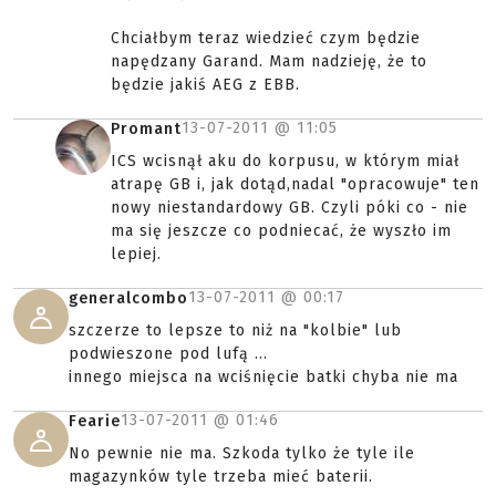
Chciałbym teraz wiedzieć czym będzie
napędzany Garand. Mam nadzieję, że to
będzie jakiś AEG z EBB.
13-07-2011 @
11:05
Promant
ICS wcisnął aku do korpusu, w którym miał
atrapę GB i, jak dotąd,nadal "opracowuje" ten
nowy niestandardowy GB. Czyli póki co - nie
ma się jeszcze co podniecać, że wyszło im
lepiej.
13-07-2011 @
00:17
generalcombo
szczerze to lepsze to niż na "kolbie" lub
podwieszone pod lufą ...
innego miejsca na wciśnięcie batki chyba nie ma
13-07-2011 @
01:46
Fearie
No pewnie nie ma. Szkoda tylko że tyle ile
magazynków tyle trzeba mieć baterii.