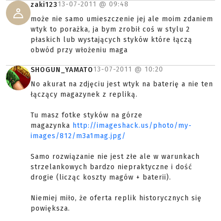
13-07-2011 @
09:48
zaki123
może nie samo umieszczenie jej ale moim zdaniem
wtyk to porażka, ja bym zrobił coś w stylu 2
płaskich lub wystających styków które łączą
obwód przy włożeniu maga
13-07-2011 @
10:20
SHOGUN_YAMATO
No akurat na zdjęciu jest wtyk na baterię a nie ten
łączący magazynek z repliką.
Tu masz fotke styków na górze
magazynka
http://imageshack.us/photo/my-
images/812/m3a1mag.jpg/
Samo rozwiązanie nie jest złe ale w warunkach
strzelankowych bardzo niepraktyczne i dość
drogie (licząc koszty magów + baterii).
Niemiej miło, że oferta replik historycznych się
powiększa.