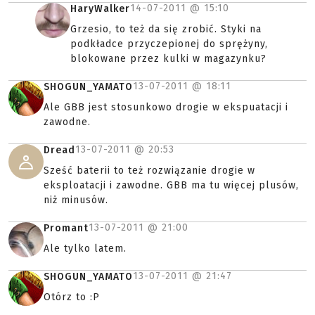
14-07-2011 @
15:10
HaryWalker
Grzesio, to też da się zrobić. Styki na
podkładce przyczepionej do sprężyny,
blokowane przez kulki w magazynku?
13-07-2011 @
18:11
SHOGUN_YAMATO
Ale GBB jest stosunkowo drogie w ekspuatacji i
zawodne.
13-07-2011 @
20:53
Dread
Sześć baterii to też rozwiązanie drogie w
eksploatacji i zawodne. GBB ma tu więcej plusów,
niż minusów.
13-07-2011 @
21:00
Promant
Ale tylko latem.
13-07-2011 @
21:47
SHOGUN_YAMATO
Otórz to :P