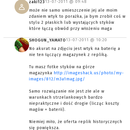
13-07-2011 @
09:48
zaki123
może nie samo umieszczenie jej ale moim
zdaniem wtyk to porażka, ja bym zrobił coś w
stylu 2 płaskich lub wystających styków
które łączą obwód przy włożeniu maga
13-07-2011 @
10:20
SHOGUN_YAMATO
No akurat na zdjęciu jest wtyk na baterię a
nie ten łączący magazynek z repliką.
Tu masz fotke styków na górze
magazynka
http://imageshack.us/photo/my-
images/812/m3a1mag.jpg/
Samo rozwiązanie nie jest złe ale w
warunkach strzelankowych bardzo
niepraktyczne i dość drogie (licząc koszty
magów + baterii).
Niemiej miło, że oferta replik historycznych
się powiększa.