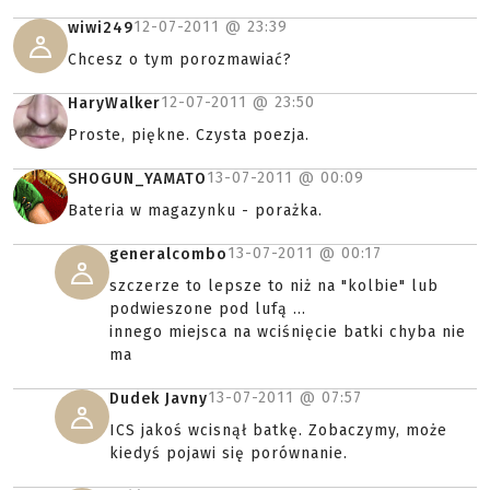
12-07-2011 @
23:39
wiwi249
Chcesz o tym porozmawiać?
12-07-2011 @
23:50
HaryWalker
Proste, piękne. Czysta poezja.
13-07-2011 @
00:09
SHOGUN_YAMATO
Bateria w magazynku - porażka.
13-07-2011 @
00:17
generalcombo
szczerze to lepsze to niż na "kolbie" lub
podwieszone pod lufą ...
innego miejsca na wciśnięcie batki chyba nie
ma
13-07-2011 @
07:57
Dudek Javny
ICS jakoś wcisnął batkę. Zobaczymy, może
kiedyś pojawi się porównanie.