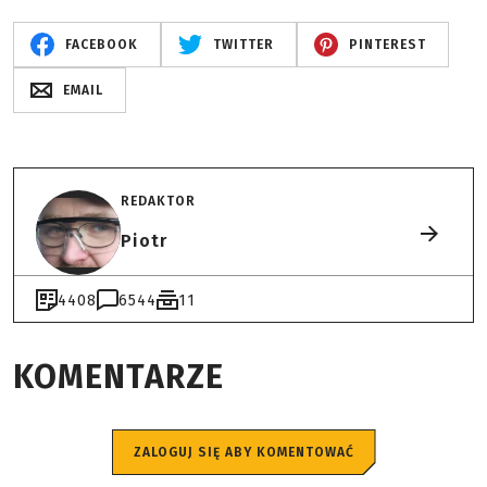
FACEBOOK
TWITTER
PINTEREST
EMAIL
REDAKTOR
Piotr
4408
6544
11
KOMENTARZE
ZALOGUJ SIĘ ABY KOMENTOWAĆ