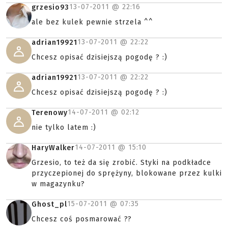
13-07-2011 @
22:16
grzesio93
ale bez kulek pewnie strzela ^^
13-07-2011 @
22:22
adrian19921
Chcesz opisać dzisiejszą pogodę ? :)
13-07-2011 @
22:22
adrian19921
Chcesz opisać dzisiejszą pogodę ? :)
14-07-2011 @
02:12
Terenowy
nie tylko latem :)
14-07-2011 @
15:10
HaryWalker
Grzesio, to też da się zrobić. Styki na podkładce
przyczepionej do sprężyny, blokowane przez kulki
w magazynku?
15-07-2011 @
07:35
Ghost_pl
Chcesz coś posmarować ??