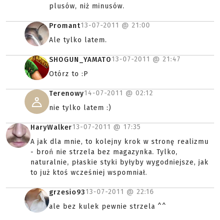
plusów, niż minusów.
13-07-2011 @
21:00
Promant
Ale tylko latem.
13-07-2011 @
21:47
SHOGUN_YAMATO
Otórz to :P
14-07-2011 @
02:12
Terenowy
nie tylko latem :)
13-07-2011 @
17:35
HaryWalker
A jak dla mnie, to kolejny krok w stronę realizmu
- broń nie strzela bez magazynka. Tylko,
naturalnie, płaskie styki byłyby wygodniejsze, jak
to już ktoś wcześniej wspomniał.
13-07-2011 @
22:16
grzesio93
ale bez kulek pewnie strzela ^^