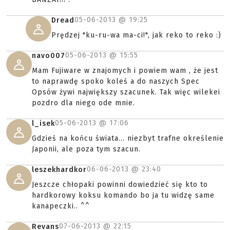
05-06-2013 @
19:25
Dread
Prędzej "ku-ru-wa ma-ci!", jak reko to reko :)
05-06-2013 @
15:55
navo007
Mam Fujiware w znajomych i powiem wam , że jest
to naprawdę spoko koleś a do naszych Spec
Opsów żywi największy szacunek. Tak więc wilekei
pozdro dla niego ode mnie.
05-06-2013 @
17:06
l_isek
Gdzieś na końcu świata... niezbyt trafne określenie
Japonii, ale poza tym szacun.
06-06-2013 @
23:40
leszekhardkor
Jeszcze chłopaki powinni dowiedzieć się kto to
hardkorowy koksu komando bo ja tu widzę same
kanapeczki.. ^^
07-06-2013 @
22:15
Revans