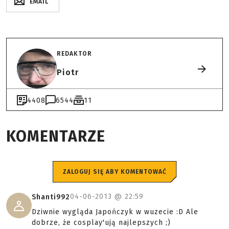
EMAIL
REDAKTOR
Piotr
4408
6544
11
KOMENTARZE
ZALOGUJ SIĘ ABY KOMENTOWAĆ
04-06-2013 @
22:59
Shanti992
Dziwnie wygląda Japończyk w wuzecie :D Ale
dobrze, że cosplay'ują najlepszych ;)