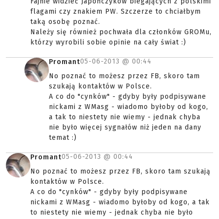
Fajnie widzieć Japończyków biegających z polskimi
flagami czy znakiem PW. Szczerze to chciałbym
taką osobę poznać.
Należy się również pochwała dla członków GROMu,
którzy wyrobili sobie opinie na cały świat :)
05-06-2013 @
00:44
Promant
No poznać to możesz przez FB, skoro tam
szukają kontaktów w Polsce.
A co do "cynków" - gdyby były podpisywane
nickami z WMasg - wiadomo byłoby od kogo,
a tak to niestety nie wiemy - jednak chyba
nie było więcej sygnałów niż jeden na dany
temat :)
05-06-2013 @
00:44
Promant
No poznać to możesz przez FB, skoro tam szukają
kontaktów w Polsce.
A co do "cynków" - gdyby były podpisywane
nickami z WMasg - wiadomo byłoby od kogo, a tak
to niestety nie wiemy - jednak chyba nie było