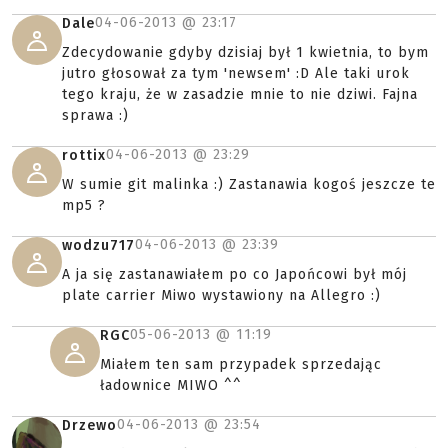
04-06-2013 @
23:17
Dale
Zdecydowanie gdyby dzisiaj był 1 kwietnia, to bym
jutro głosował za tym 'newsem' :D Ale taki urok
tego kraju, że w zasadzie mnie to nie dziwi. Fajna
sprawa :)
04-06-2013 @
23:29
rottix
W sumie git malinka :) Zastanawia kogoś jeszcze te
mp5 ?
04-06-2013 @
23:39
wodzu717
A ja się zastanawiałem po co Japońcowi był mój
plate carrier Miwo wystawiony na Allegro :)
05-06-2013 @
11:19
RGC
Miałem ten sam przypadek sprzedając
ładownice MIWO ^^
04-06-2013 @
23:54
Drzewo