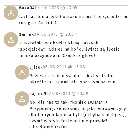
04-06-2013 @
23:05
Maza94
Czytając ten artykuł odrazu na myśl przychodzi mi
kolega z Austrii ;)
04-06-2013 @
23:07
Garnek
To wyraźnie podkreśla klasę naszych
"specjalsów"...Gdzieś na końcu świata są ludzie
nimi zafascynowani...Czapki z głów:)
05-06-2013 @
17:06
l_isek
Gdzieś na końcu świata... niezbyt trafne
określenie Japonii, ale poza tym szacun.
07-06-2013 @
23:59
kajtoo5
No, dla nas to taki "koniec świata" ;)
Przypomnę, że mówimy to jako europejczycy,
dla których Japonia była (i chyba nadal jest),
czymś w stylu "daleko i nie prawda".
Określenie trafne.