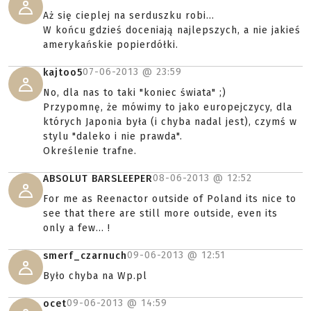
Aż się cieplej na serduszku robi...
W końcu gdzieś doceniają najlepszych, a nie jakieś
amerykańskie popierdółki.
07-06-2013 @
23:59
kajtoo5
No, dla nas to taki "koniec świata" ;)
Przypomnę, że mówimy to jako europejczycy, dla
których Japonia była (i chyba nadal jest), czymś w
stylu "daleko i nie prawda".
Określenie trafne.
08-06-2013 @
12:52
ABSOLUT BARSLEEPER
For me as Reenactor outside of Poland its nice to
see that there are still more outside, even its
only a few... !
09-06-2013 @
12:51
smerf_czarnuch
Było chyba na Wp.pl
09-06-2013 @
14:59
ocet