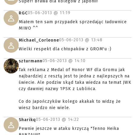
Super! Brawa dla kolegów z Japonii!
05-06-2013 @
11:19
RGC
Miałem ten sam przypadek sprzedając ładownice
MIWO ^^
05-06-2013 @
13:48
Michael_Corleone
Wielki respekt dla chłopaków z GROM'u :)
05-06-2013 @
14:10
szturmann
Tak reklama z Medal of Honor WF dla Gromu jak
najbardziej z resztą jest to jedna z najlepszych na
świecie. Ale podziw skąd taka wiedza na temat JWK
czy dawniej nazwy 1PSK z Lublińca.
Co do Japończyków kolego akakak to widzę że
wiesz bardzo nie wiele.
05-06-2013 @
14:22
Sharikq
Pewnie jeszcze w ataku krzyczą "Tenno Heika
BANZAI!!!".