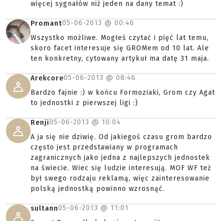
więcej sygnałów niż jeden na dany temat :)
05-06-2013 @
00:46
Promant
Wszystko możliwe. Mogłeś czytać i pięć lat temu,
skoro facet interesuje się GROMem od 10 lat. Ale
ten konkretny, cytowany artykuł ma datę 31 maja.
05-06-2013 @
08:46
Arekcore
Bardzo fajnie :) w końcu Formoziaki, Grom czy Agat
to jednostki z pierwszej ligi :)
05-06-2013 @
10:04
Renji
A ja się nie dziwię. Od jakiegoś czasu grom bardzo
często jest przedstawiany w programach
zagranicznych jako jedna z najlepszych jednostek
na świecie. Wiec się ludzie interesują. MOF WF też
był swego rodzaju reklamą, więc zainteresowanie
polską jednostką powinno wzrosnąć.
05-06-2013 @
11:01
sultann