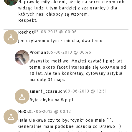
Naprawdę miły akcent, aż się na sercu ciepło robi
widząc ludzi ( tym bardziej z zza granicy ) dla
których nasi chłopcy są wzorem.
Respekt.
05-06-2013 @
00:06
Rechot
jee czytałem o tym z miecha, dwa temu.
05-06-2013 @
00:46
Promant
Wszystko możliwe. Mogłeś czytać i pięć lat
temu, skoro facet interesuje się GROMem od
10 lat. Ale ten konkretny, cytowany artykuł
ma datę 31 maja.
09-06-2013 @
12:51
smerf_czarnuch
Było chyba na Wp.pl
05-06-2013 @
00:12
HeXs
Hah! Ciekawe czy to był "cynk" ode mnie ^^.
Generalnie mam podobne uczucia co Drzewo ; )