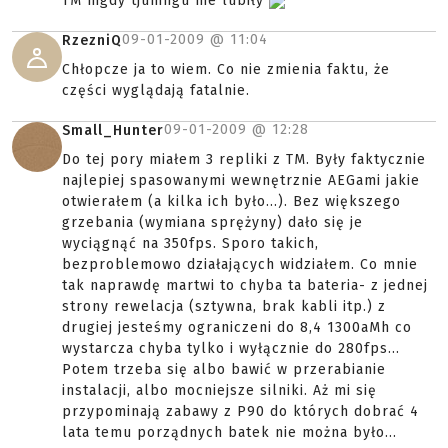
TM nigdy tjuningu nie lubiły
09-01-2009 @
11:04
RzezniQ
Chłopcze ja to wiem. Co nie zmienia faktu, że
części wyglądają fatalnie.
09-01-2009 @
12:28
Small_Hunter
Do tej pory miałem 3 repliki z TM. Były faktycznie
najlepiej spasowanymi wewnętrznie AEGami jakie
otwierałem (a kilka ich było...). Bez większego
grzebania (wymiana sprężyny) dało się je
wyciągnąć na 350fps. Sporo takich,
bezproblemowo działających widziałem. Co mnie
tak naprawdę martwi to chyba ta bateria- z jednej
strony rewelacja (sztywna, brak kabli itp.) z
drugiej jesteśmy ograniczeni do 8,4 1300aMh co
wystarcza chyba tylko i wyłącznie do 280fps...
Potem trzeba się albo bawić w przerabianie
instalacji, albo mocniejsze silniki. Aż mi się
przypominają zabawy z P90 do których dobrać 4
lata temu porządnych batek nie można było...