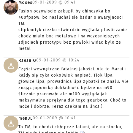
09-01-2009 @
09:41
Moses
Fusion oczywiscie zakupil by chinczyka bo
400fpsow, bo nasluchal sie bzdur o awaryjnosci
TM.
slipknotyk ciezko stwierdzic wyglada plasticzanie
chodz mialo byc metalowe i na wczesniejszych
zdjeciach prototypu bez powloki widac bylo ze
metal
09-01-2009 @
10:24
RzezniQ
Części wewnętrzne fatalnej jakości. Ale to Marui i
każdy się cyka cokolwiek napisać. Tłok lipa,
głowice lipa, prowadnica lipa zębatki ze znalu. Ale
znając japońską dokładność będzie na m90
ślicznie pracowało ale m100 wygląda jak
maksymalna sprężyna dla tego gearboxa. Choć to
może i dobrze. Teraz czekam na lincz:).
09-01-2009 @
10:41
men3L
To TM, to chodzi chłopcze latami, ale na stocku,