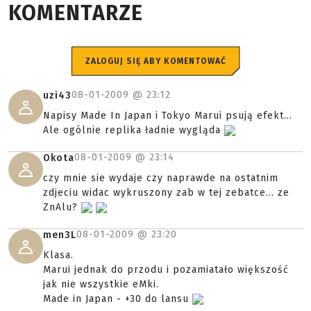
KOMENTARZE
ZALOGUJ SIĘ ABY KOMENTOWAĆ
08-01-2009 @
23:12
uzi43
Napisy Made In Japan i Tokyo Marui psują efekt...
Ale ogólnie replika ładnie wygląda
08-01-2009 @
23:14
Okota
czy mnie sie wydaje czy naprawde na ostatnim
zdjeciu widac wykruszony zab w tej zebatce... ze
ZnAlu?
08-01-2009 @
23:20
men3L
Klasa.
Marui jednak do przodu i pozamiatało większość
jak nie wszystkie eMki.
Made in Japan - +30 do lansu