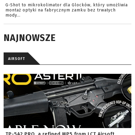
G-Shot to mikrokolimator dla Glocków, który umożliwia
montaż optyki na fabrycznym zamku bez trwałych
mody...
NAJNOWSZE
AIRSOFT
TP-5A2 PRO, a refined MP5 from LCT Airsoft