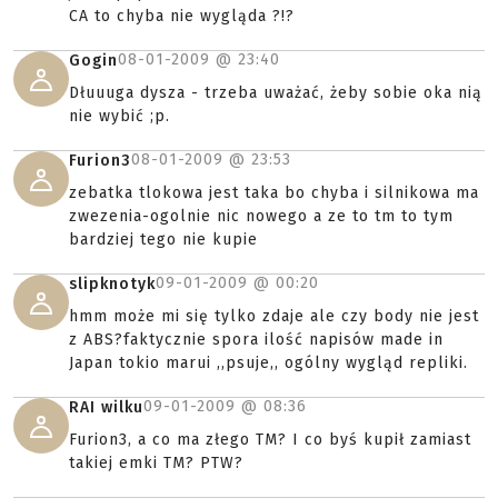
CA to chyba nie wygląda ?!?
08-01-2009 @
23:40
Gogin
Dłuuuga dysza - trzeba uważać, żeby sobie oka nią
nie wybić ;p.
08-01-2009 @
23:53
Furion3
zebatka tlokowa jest taka bo chyba i silnikowa ma
zwezenia-ogolnie nic nowego a ze to tm to tym
bardziej tego nie kupie
09-01-2009 @
00:20
slipknotyk
hmm może mi się tylko zdaje ale czy body nie jest
z ABS?faktycznie spora ilość napisów made in
Japan tokio marui ,,psuje,, ogólny wygląd repliki.
09-01-2009 @
08:36
RAI wilku
Furion3, a co ma złego TM? I co byś kupił zamiast
takiej emki TM? PTW?