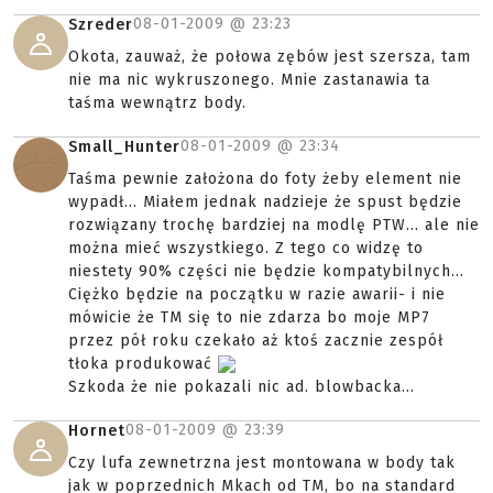
08-01-2009 @
23:23
Szreder
Okota, zauważ, że połowa zębów jest szersza, tam
nie ma nic wykruszonego. Mnie zastanawia ta
taśma wewnątrz body.
08-01-2009 @
23:34
Small_Hunter
Taśma pewnie założona do foty żeby element nie
wypadł... Miałem jednak nadzieje że spust będzie
rozwiązany trochę bardziej na modlę PTW... ale nie
można mieć wszystkiego. Z tego co widzę to
niestety 90% części nie będzie kompatybilnych...
Ciężko będzie na początku w razie awarii- i nie
mówicie że TM się to nie zdarza bo moje MP7
przez pół roku czekało aż ktoś zacznie zespół
tłoka produkować
Szkoda że nie pokazali nic ad. blowbacka...
08-01-2009 @
23:39
Hornet
Czy lufa zewnetrzna jest montowana w body tak
jak w poprzednich Mkach od TM, bo na standard