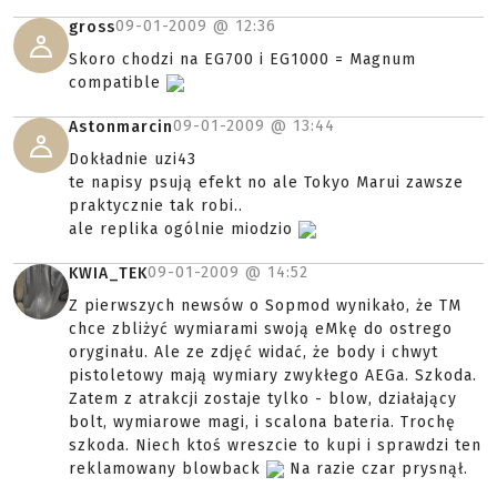
09-01-2009 @
12:36
gross
Skoro chodzi na EG700 i EG1000 = Magnum
compatible
09-01-2009 @
13:44
Astonmarcin
Dokładnie uzi43
te napisy psują efekt no ale Tokyo Marui zawsze
praktycznie tak robi..
ale replika ogólnie miodzio
09-01-2009 @
14:52
KWIA_TEK
Z pierwszych newsów o Sopmod wynikało, że TM
chce zbliżyć wymiarami swoją eMkę do ostrego
oryginału. Ale ze zdjęć widać, że body i chwyt
pistoletowy mają wymiary zwykłego AEGa. Szkoda.
Zatem z atrakcji zostaje tylko - blow, działający
bolt, wymiarowe magi, i scalona bateria. Trochę
szkoda. Niech ktoś wreszcie to kupi i sprawdzi ten
reklamowany blowback
Na razie czar prysnął.