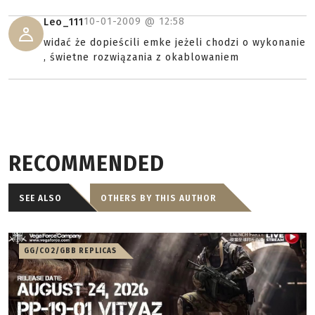
10-01-2009 @
12:58
Leo_111
widać że dopieścili emke jeżeli chodzi o wykonanie
, świetne rozwiązania z okablowaniem
RECOMMENDED
SEE ALSO
OTHERS BY THIS AUTHOR
GG/CO2/GBB REPLICAS