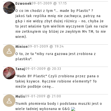
09-01-2009 @
17:15
Dzwonek
O co im chodzi z tym "... made by Plastic" ?
Jakoś tak replika mnię nie zachwyca, patrzę na
g&p i nie widzę zbyt dużej różnicy - no, chyba że
to jest właśnie tym wielkim wyczynem (jak na razie
nie zetknąłem się bliżej ze zwykłym M4 TM, to nie
wiem).
09-01-2009 @
19:34
Minion
O to, że ta "niby rura gazowa jest zrobiona z
plastiku".
09-01-2009 @
20:33
Tanaj
"Made BY Plastic" Czyli zrobiona przez pana o
takiej ksywce. Ręcznie robione elementy? To
nieźle podbije cenę...
09-01-2009 @
21:00
Mulis
Tłumik płomienia body i podstawa muszki jest o
wiele ładniej wykonana w G&G