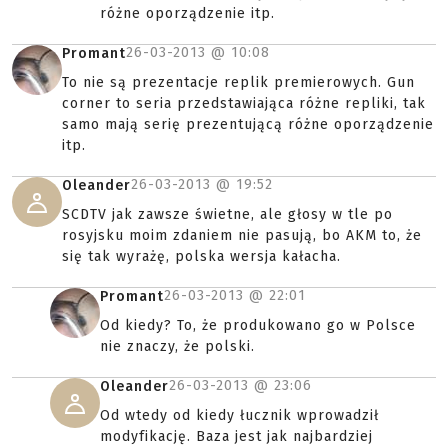
różne oporządzenie itp.
26-03-2013 @
10:08
Promant
To nie są prezentacje replik premierowych. Gun
corner to seria przedstawiająca różne repliki, tak
samo mają serię prezentującą różne oporządzenie
itp.
26-03-2013 @
19:52
Oleander
SCDTV jak zawsze świetne, ale głosy w tle po
rosyjsku moim zdaniem nie pasują, bo AKM to, że
się tak wyrażę, polska wersja kałacha.
26-03-2013 @
22:01
Promant
Od kiedy? To, że produkowano go w Polsce
nie znaczy, że polski.
26-03-2013 @
23:06
Oleander
Od wtedy od kiedy łucznik wprowadził
modyfikację. Baza jest jak najbardziej