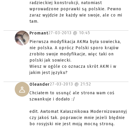
radzieckiej konstrukcji, natomiast
wprowadzone poprawki są polskie. Pewno
zaraz wyjdzie że każdy wie swoje, ale co mi
tam.
27-03-2013 @
10:45
Promant
Pierwsza modyfikacja AKMa była sowiecka,
nie polska. A oprócz Polski sporo krajów
zrobiło swoje modyfikacje, więc taki on
polski jak sowiecki.
Wiesz w ogóle co oznacza skrót AKM i w
jakim jest języku?
27-03-2013 @
21:52
Oleander
Chciałem to usunąć ale strona wam coś
szwankuje i dodało :/
edit. Awtomat Kałasznikowa Modernizowannyj
czy jakoś tak. poprawcie mnie jeżeli błędnie
bo rosyjski nie jest moją mocną stroną.