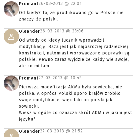
26-03-2013 @
22:01
Promant
Od kiedy? To, że produkowano go w Polsce nie
znaczy, że polski.
26-03-2013 @
23:06
Oleander
Od wtedy od kiedy łucznik wprowadził
modyfikację. Baza jest jak najbardziej radzieckiej
konstrukcji, natomiast wprowadzone poprawki są
polskie. Pewno zaraz wyjdzie że każdy wie swoje,
ale co mi tam.
27-03-2013 @
10:45
Promant
Pierwsza modyfikacja AKMa była sowiecka, nie
polska. A oprócz Polski sporo krajów zrobiło
swoje modyfikacje, więc taki on polski jak
sowiecki.
Wiesz w ogóle co oznacza skrót AKM i w jakim jest
języku?
27-03-2013 @
21:52
Oleander