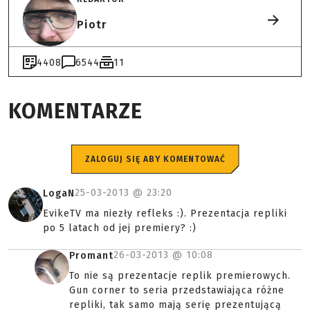
Piotr
4408
6544
11
KOMENTARZE
ZALOGUJ SIĘ ABY KOMENTOWAĆ
25-03-2013 @
23:20
LogaN
EvikeTV ma niezły refleks :). Prezentacja repliki
po 5 latach od jej premiery? :)
26-03-2013 @
10:08
Promant
To nie są prezentacje replik premierowych.
Gun corner to seria przedstawiająca różne
repliki, tak samo mają serię prezentującą