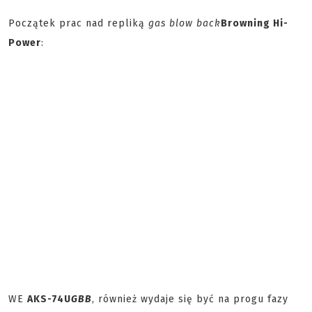
Początek prac nad repliką
gas blow back
Browning Hi-
Power
:
WE
AKS-74U
GBB
, również wydaje się być na progu fazy