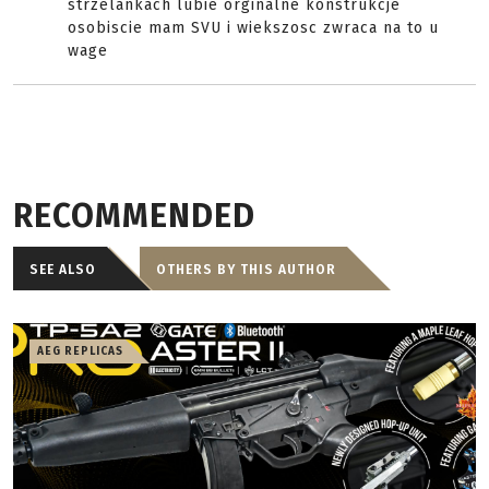
strzelankach lubie orginalne konstrukcje
osobiscie mam SVU i wiekszosc zwraca na to u
wage
RECOMMENDED
SEE ALSO
OTHERS BY THIS AUTHOR
AEG REPLICAS