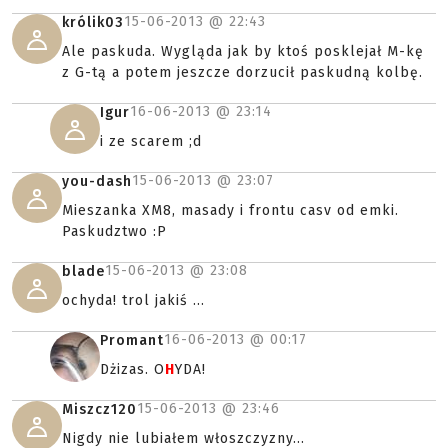
15-06-2013 @
22:43
królik03
Ale paskuda. Wygląda jak by ktoś posklejał M-kę
z G-tą a potem jeszcze dorzucił paskudną kolbę.
16-06-2013 @
23:14
Igur
i ze scarem ;d
15-06-2013 @
23:07
you-dash
Mieszanka XM8, masady i frontu casv od emki.
Paskudztwo :P
15-06-2013 @
23:08
blade
ochyda! trol jakiś ...
16-06-2013 @
00:17
Promant
Dżizas. O
H
YDA!
15-06-2013 @
23:46
Miszcz120
Nigdy nie lubiałem włoszczyzny...