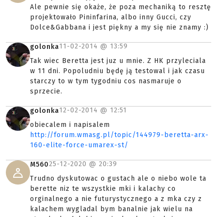
Ale pewnie się okaże, że poza mechaniką to resztę
projektowało Pininfarina, albo inny Gucci, czy
Dolce&Gabbana i jest piękny a my się nie znamy :)
11-02-2014 @
13:59
golonka
Tak wiec Beretta jest juz u mnie. Z HK przyleciala
w 11 dni. Popoludniu będę ją testowal i jak czasu
starczy to w tym tygodniu cos nasmaruje o
sprzecie.
12-02-2014 @
12:51
golonka
obiecalem i napisalem
http://forum.wmasg.pl/topic/144979-beretta-arx-
160-elite-force-umarex-st/
25-12-2020 @
20:39
M560
Trudno dyskutowac o gustach ale o niebo wole ta
berette niz te wszystkie mki i kalachy co
orginalnego a nie futurystycznego a z mka czy z
kalachem wygladal bym banalnie jak wielu na