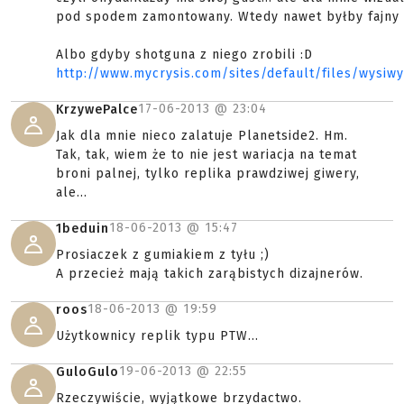
pod spodem zamontowany. Wtedy nawet byłby fajny 
Albo gdyby shotguna z niego zrobili :D
http://www.mycrysis.com/sites/default/files/wysi
17-06-2013 @
23:04
KrzywePalce
Jak dla mnie nieco zalatuje Planetside2. Hm.
Tak, tak, wiem że to nie jest wariacja na temat
broni palnej, tylko replika prawdziwej giwery,
ale...
18-06-2013 @
15:47
1beduin
Prosiaczek z gumiakiem z tyłu ;)
A przecież mają takich zarąbistych dizajnerów.
18-06-2013 @
19:59
roos
Użytkownicy replik typu PTW...
19-06-2013 @
22:55
GuloGulo
Rzeczywiście, wyjątkowe brzydactwo.