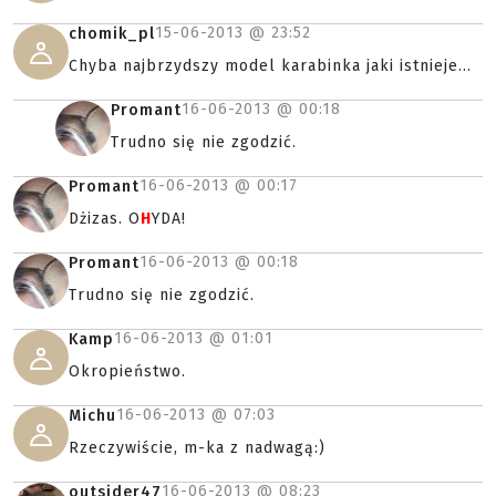
15-06-2013 @
23:52
chomik_pl
Chyba najbrzydszy model karabinka jaki istnieje...
16-06-2013 @
00:18
Promant
Trudno się nie zgodzić.
16-06-2013 @
00:17
Promant
Dżizas. O
H
YDA!
16-06-2013 @
00:18
Promant
Trudno się nie zgodzić.
16-06-2013 @
01:01
Kamp
Okropieństwo.
16-06-2013 @
07:03
Michu
Rzeczywiście, m-ka z nadwagą:)
16-06-2013 @
08:23
outsider47