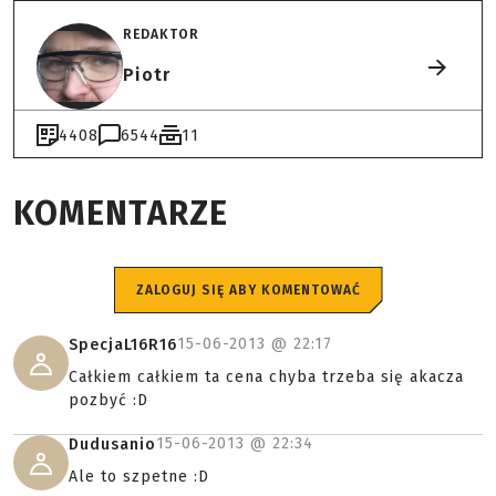
REDAKTOR
Piotr
4408
6544
11
KOMENTARZE
ZALOGUJ SIĘ ABY KOMENTOWAĆ
15-06-2013 @
22:17
SpecjaL16R16
Całkiem całkiem ta cena chyba trzeba się akacza
pozbyć :D
15-06-2013 @
22:34
Dudusanio
Ale to szpetne :D