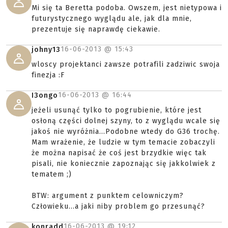
Mi się ta Beretta podoba. Owszem, jest nietypowa i
futurystycznego wyglądu ale, jak dla mnie,
prezentuje się naprawdę ciekawie.
16-06-2013 @
15:43
johny13
wloscy projektanci zawsze potrafili zadziwic swoja
finezja :F
16-06-2013 @
16:44
I3ongo
jeżeli usunąć tylko to pogrubienie, które jest
osłoną części dolnej szyny, to z wyglądu wcale się
jakoś nie wyróżnia...Podobne wtedy do G36 trochę.
Mam wrażenie, że ludzie w tym temacie zobaczyli
że można napisać że coś jest brzydkie więc tak
pisali, nie koniecznie zapoznając się jakkolwiek z
tematem ;)
BTW: argument z punktem celowniczym?
Człowieku...a jaki niby problem go przesunąć?
16-06-2013 @
19:12
konradd