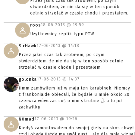
Przez jakiś czas tak zrobiłem, po czym
stwierdziłem, że nie da się w ten sposób
celnie strzelać w czasie chodu i przestałem.
18-06-2013 @
19:59
roos
Użytkownicy replik typu PTW...
17-06-2013 @
14:18
SirHawk
Przez jakiś czas tak zrobiłem, po czym
stwierdziłem, że nie da się w ten sposób celnie
strzelać w czasie chodu i przestałem.
17-06-2013 @
14:37
golonka
Hmm zamówiłem już w maju ten karabinek. Niemcy
z frankonia.de obiecali, że będzie u mnie około 20
czerwca wówczas coś o nim skrobne ;]. a to już
zachwilkę
17-06-2013 @
19:26
N0mad
Kiedyś zamontowałem do swojej giety na skos chwyt
czyli ohyda.Każdy ma swój gust... ale dla mnie wizua