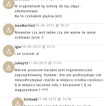
W oryginalnym tą osłonę da się zdjąć-
zdemontować.
Na to czekałem piękna jest.
16-06-2013 @
20:33
GunMartinS
Nieważne czy jest ładne czy nie ważne że może
uratować życie :)
16-06-2013 @
23:14
Igur
i ze scarem ;d
17-06-2013 @
11:34
johny13
Wbrew pozorom karabin jest ergonomocznie
zaprojektowany. Pytanie- kto nie podtrzymuje lub
niepodtrymywal repliki w miejscu srodka ciezkosci
tj w miejscu laczenia lufy z korpusem ( tj za
magazynkiem ) ????
17-06-2013 @
14:18
SirHawk