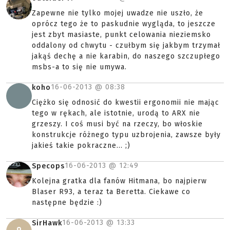
Zapewne nie tylko mojej uwadze nie uszło, że
oprócz tego że to paskudnie wygląda, to jeszcze
jest zbyt masiaste, punkt celowania nieziemsko
oddalony od chwytu - czułbym się jakbym trzymał
jakąś dechę a nie karabin, do naszego szczupłego
msbs-a to się nie umywa.
16-06-2013 @
08:38
koho
Ciężko się odnosić do kwestii ergonomii nie mając
tego w rękach, ale istotnie, urodą to ARX nie
grzeszy. I coś musi być na rzeczy, bo włoskie
konstrukcje różnego typu uzbrojenia, zawsze były
jakieś takie pokraczne... ;)
16-06-2013 @
12:49
Specops
Kolejna gratka dla fanów Hitmana, bo najpierw
Blaser R93, a teraz ta Beretta. Ciekawe co
następne będzie :)
16-06-2013 @
13:33
SirHawk