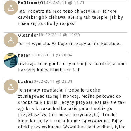
18-02-2011 @
17:21
BnGfromZG
Taa. Popatrz na ręce tego chińczyka :P Ta "eM
czwórka" gbb ciekawa, ale się tak telepie, jak by
miała się za chwilę rozpaść.
18-02-2011 @
19:20
Oleander
To m4 wymiata. Aż boje się zapytać ile kosztuje...
18-02-2011 @
20:34
hasan
rozbraja mnie gadka o tym kto jest bardziej asom i
bardziej kul w filmiku nr 4 ;f
20-02-2011 @
22:31
bachu
Te granaty rewelacja. Trzeba je troche
ztuningowac taśmą i monetą. Można pakowac do
środka talk i kulki. Jedyny przybał jest jak sie taki
zgubi w krzakach albo jakiś palant sobie go
przywłaszczy. ( co mi sie przydarzyło). Troche
kiepsko się tym rzuca bo nie są wyważone. Fajny
efekt przy wybuchu. Wywalił mi taki w dłoni, tylko