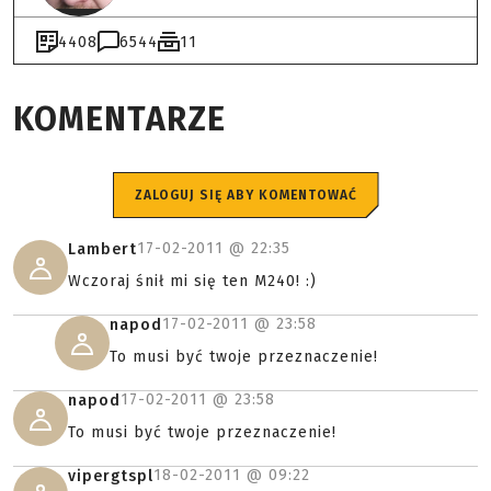
4408
6544
11
KOMENTARZE
ZALOGUJ SIĘ ABY KOMENTOWAĆ
17-02-2011 @
22:35
Lambert
Wczoraj śnił mi się ten M240! :)
17-02-2011 @
23:58
napod
To musi być twoje przeznaczenie!
17-02-2011 @
23:58
napod
To musi być twoje przeznaczenie!
18-02-2011 @
09:22
vipergtspl