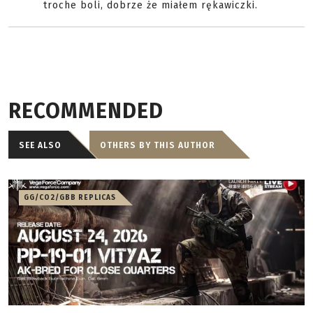
troche boli, dobrze że miałem rękawiczki.
RECOMMENDED
SEE ALSO
OTHERS BY THIS AUTHOR
GG/CO2/GBB REPLICAS