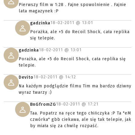
Pierwszy film w 1:28 . Fajne spowolnienie . Fajnie
lata magazynek :P
18-02-2011 @
13:01
gadzinka
Porażka, ale +5 do Recoil Shock, cała replika
się telepie.
18-02-2011 @
13:01
gadzinka
Porażka, ale +5 do Recoil Shock, cała replika się
telepie.
18-02-2011 @
14:12
Devito
Na każdym podglądzie filmu Tim ma bardzo dziwny
wyraz twarzy :)
18-02-2011 @
17:21
BnGfromZG
Taa. Popatrz na ręce tego chińczyka :P Ta "eM
czwórka" gbb ciekawa, ale się tak telepie, jak
by miała się za chwilę rozpaść.