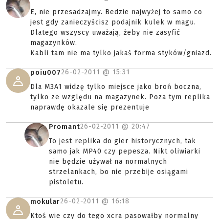
E, nie przesadzajmy. Bedzie najwyżej to samo co
jest gdy zanieczyścisz podajnik kulek w magu.
Dlatego wszyscy uważają, żeby nie zasyfić
magazynków.
Kabli tam nie ma tylko jakaś forma styków/gniazd.
26-02-2011 @
15:31
poiu007
Dla M3A1 widzę tylko miejsce jako broń boczna,
tylko ze względu na magazynek. Poza tym replika
naprawdę okazale się prezentuje
26-02-2011 @
20:47
Promant
To jest replika do gier historycznych, tak
samo jak MP40 czy pepesza. Nikt oliwiarki
nie będzie używał na normalnych
strzelankach, bo nie przebije osiągami
pistoletu.
26-02-2011 @
16:18
mokular
Ktoś wie czy do tego xcra pasowałby normalny