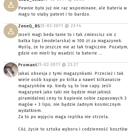
Pewnie było już nie raz wspominane, ale bateria w
magu to słaby patent i to bardzo.
25-02-2011 @
23:14
ZeneQ_BS
Jezeli magi beda tanie to i tak zmiescisz sie z
batka lipo (modelarska) w 100 zł za magazynek.
Myślę, że to jeszcze nie aż tak tragicznie. Pozatym,
gdzie oni mieli by wsadzić ta baterie ...
25-02-2011 @
23:27
Promant
Jakaś obsesja z tymi magazynkami. Przecież i tak
wiele osób kupuje po kilka a nawet kilkanaście
magazynków np. kiedy są to low capy. Jeśli
magazynek jako taki nie będzie miał jakiejś
piramidalnej ceny to kupienie sobie zapasowych 3
magów + 3 lipo, nie będzie żadnym kosmicznym
wydatkiem.
Za to po wyjęciu maga replika nie strzela.
Cóż, życie to sztuka wyboru i codzienność kosztów