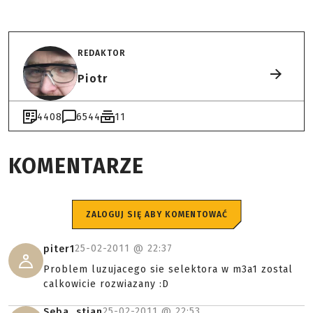
REDAKTOR
Piotr
4408
6544
11
KOMENTARZE
ZALOGUJ SIĘ ABY KOMENTOWAĆ
25-02-2011 @
22:37
piter1
Problem luzujacego sie selektora w m3a1 zostal
calkowicie rozwiazany :D
25-02-2011 @
22:53
Seba_stian