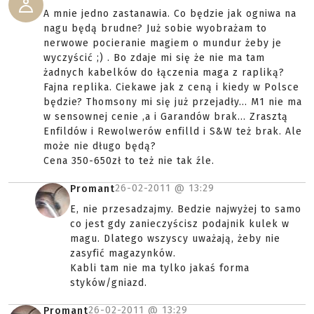
A mnie jedno zastanawia. Co będzie jak ogniwa na
nagu będą brudne? Już sobie wyobrażam to
nerwowe pocieranie magiem o mundur żeby je
wyczyścić ;) . Bo zdaje mi się że nie ma tam
żadnych kabelków do łączenia maga z rapliką?
Fajna replika. Ciekawe jak z ceną i kiedy w Polsce
będzie? Thomsony mi się już przejadły... M1 nie ma
w sensownej cenie ,a i Garandów brak... Zrasztą
Enfildów i Rewolwerów enfilld i S&W też brak. Ale
może nie długo będą?
Cena 350-650zł to też nie tak źle.
26-02-2011 @
13:29
Promant
E, nie przesadzajmy. Bedzie najwyżej to samo
co jest gdy zanieczyścisz podajnik kulek w
magu. Dlatego wszyscy uważają, żeby nie
zasyfić magazynków.
Kabli tam nie ma tylko jakaś forma
styków/gniazd.
26-02-2011 @
13:29
Promant