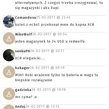
alternatywnych. Z czegoś trzeba zrezygnować, to
się magazynki i aku kupi.
25-02-2011 @
23:45
Comandosu
koleś z echo1 przekonał mnie do kupna XCR
26-02-2011 @
00:54
MikoWolf
jeden magazynek to 24 USD u redwolfa
26-02-2011 @
02:17
senkuPH
XCR elegancki.....
26-02-2011 @
09:19
hokager
M3A1 Robi wrażenie tylko ta bateria w magu to
kiepskie rozwiązanie.
26-02-2011 @
10:18
gadzinka
m4 cyma? ;o
26-02-2011 @
12:12
Andej