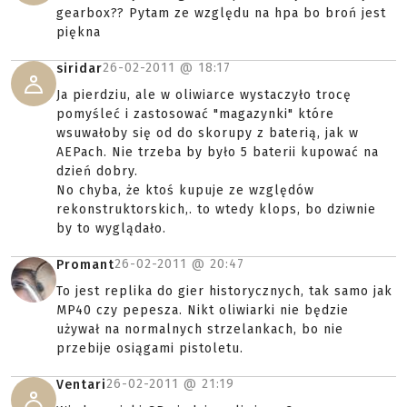
gearbox?? Pytam ze względu na hpa bo broń jest
piękna
26-02-2011 @
18:17
siridar
Ja pierdziu, ale w oliwiarce wystaczyło trocę
pomyśleć i zastosować "magazynki" które
wsuwałoby się od do skorupy z baterią, jak w
AEPach. Nie trzeba by było 5 baterii kupować na
dzień dobry.
No chyba, że ktoś kupuje ze względów
rekonstruktorskich,. to wtedy klops, bo dziwnie
by to wyglądało.
26-02-2011 @
20:47
Promant
To jest replika do gier historycznych, tak samo jak
MP40 czy pepesza. Nikt oliwiarki nie będzie
używał na normalnych strzelankach, bo nie
przebije osiągami pistoletu.
26-02-2011 @
21:19
Ventari