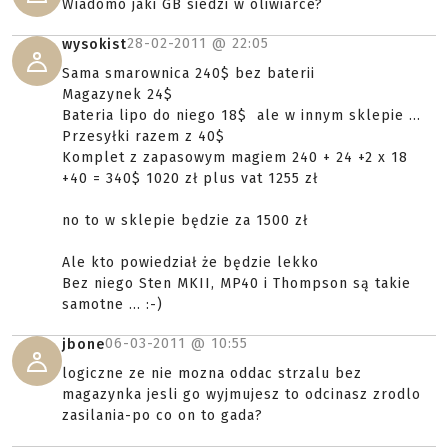
Wiadomo jaki GB siedzi w oliwiarce?
28-02-2011 @
22:05
wysokist
Sama smarownica 240$ bez baterii
Magazynek 24$
Bateria lipo do niego 18$ ale w innym sklepie ...
Przesyłki razem z 40$
Komplet z zapasowym magiem 240 + 24 +2 x 18
+40 = 340$ 1020 zł plus vat 1255 zł
no to w sklepie będzie za 1500 zł
Ale kto powiedział że będzie lekko
Bez niego Sten MKII, MP40 i Thompson są takie
samotne ... :-)
06-03-2011 @
10:55
jbone
logiczne ze nie mozna oddac strzalu bez
magazynka jesli go wyjmujesz to odcinasz zrodlo
zasilania-po co on to gada?