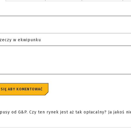
rzeczy w ekwipunku
 SIĘ ABY KOMENTOWAĆ
rpusy od G&P. Czy ten rynek jest aż tak opłacalny? Ja jakoś n