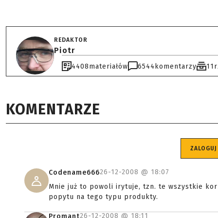
REDAKTOR
Piotr
4408
materiałów
6544
komentarzy
11
KOMENTARZE
ZALOGUJ
26-12-2008 @
18:07
Codename666
Mnie już to powoli irytuje, tzn. te wszystkie ko
popytu na tego typu produkty.
26-12-2008 @
18:11
Promant