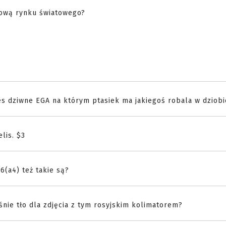
gową rynku światowego?
ies dziwne EGA na którym ptasiek ma jakiegoś robala w dziobie
lis. $3
6(a4) też takie są?
aśnie tło dla zdjęcia z tym rosyjskim kolimatorem?