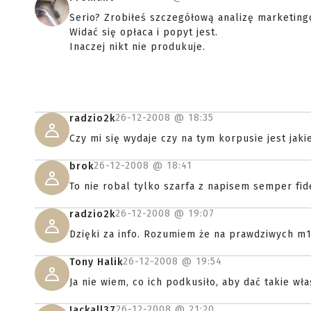
Serio? Zrobiłeś szczegółową analizę marketin
Widać się opłaca i popyt jest.
Inaczej nikt nie produkuje.
26-12-2008 @
18:35
radzio2k
Czy mi się wydaje czy na tym korpusie jest jak
26-12-2008 @
18:41
brok
To nie robal tylko szarfa z napisem semper fide
26-12-2008 @
19:07
radzio2k
Dzięki za info. Rozumiem że na prawdziwych m1
26-12-2008 @
19:54
Tony Halik
Ja nie wiem, co ich podkusiło, aby dać takie wł
26-12-2008 @
21:20
Jackall37