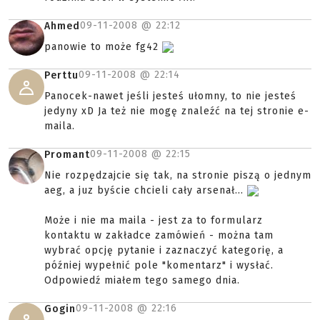
09-11-2008 @
22:12
Ahmed
panowie to może fg42
09-11-2008 @
22:14
Perttu
Panocek-nawet jeśli jesteś ułomny, to nie jesteś
jedyny xD Ja też nie mogę znaleźć na tej stronie e-
maila.
09-11-2008 @
22:15
Promant
Nie rozpędzajcie się tak, na stronie piszą o jednym
aeg, a juz byście chcieli cały arsenał...
Może i nie ma maila - jest za to formularz
kontaktu w zakładce zamówień - można tam
wybrać opcję pytanie i zaznaczyć kategorię, a
później wypełnić pole "komentarz" i wysłać.
Odpowiedź miałem tego samego dnia.
09-11-2008 @
22:16
Gogin