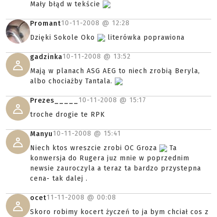
Mały błąd w tekście
10-11-2008 @
12:28
Promant
Dzięki Sokole Oko
literówka poprawiona
10-11-2008 @
13:52
gadzinka
Mają w planach ASG AEG to niech zrobią Beryla,
albo chociażby Tantala.
10-11-2008 @
15:17
Prezes_____
troche drogie te RPK
10-11-2008 @
15:41
Manyu
Niech ktos wreszcie zrobi OC Groza
Ta
konwersja do Rugera juz mnie w poprzednim
newsie zauroczyla a teraz ta bardzo przystepna
cena- tak dalej .
11-11-2008 @
00:08
ocet
Skoro robimy kocert życzeń to ja bym chciał cos z