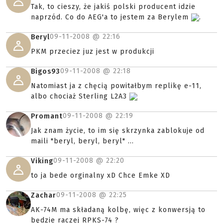
Tak, to cieszy, że jakiś polski producent idzie
naprzód. Co do AEG'a to jestem za Berylem
.
09-11-2008 @
22:16
Beryl
PKM przeciez juz jest w produkcji
09-11-2008 @
22:18
Bigos93
Natomiast ja z chęcią powitałbym replikę e-11,
albo chociaż Sterling L2A3
09-11-2008 @
22:19
Promant
Jak znam życie, to im się skrzynka zablokuje od
maili "beryl, beryl, beryl" ...
09-11-2008 @
22:20
Viking
to ja bede orginalny xD Chce Emke XD
09-11-2008 @
22:25
Zachar
AK-74M ma składaną kolbę, więc z konwersją to
będzie raczej RPKS-74 ?