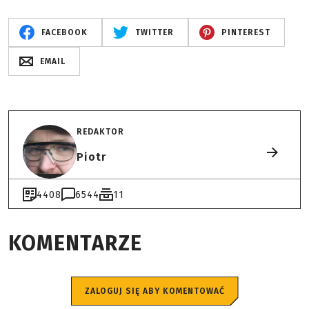
FACEBOOK
TWITTER
PINTEREST
EMAIL
REDAKTOR
Piotr
4408
6544
11
KOMENTARZE
ZALOGUJ SIĘ ABY KOMENTOWAĆ