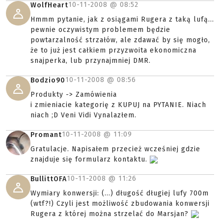
10-11-2008 @
08:52
WolfHeart
Hmmm pytanie, jak z osiągami Rugera z taką lufą...
pewnie oczywistym problemem będzie
powtarzalność strzałów, ale zdawać by się mogło,
że to już jest całkiem przyzwoita ekonomiczna
snajperka, lub przynajmniej DMR.
10-11-2008 @
08:56
Bodzio90
Produkty -> Zamówienia
i zmieniacie kategorię z KUPUJ na PYTANIE. Niach
niach ;D Veni Vidi Vynalazłem.
10-11-2008 @
11:09
Promant
Gratulacje. Napisałem przecież wcześniej gdzie
znajduje się formularz kontaktu.
10-11-2008 @
11:26
BullittOFA
Wymiary konwersji: (...) długość długiej lufy 700m
(wtf?!) Czyli jest możliwość zbudowania konwersji
Rugera z której można strzelać do Marsjan?