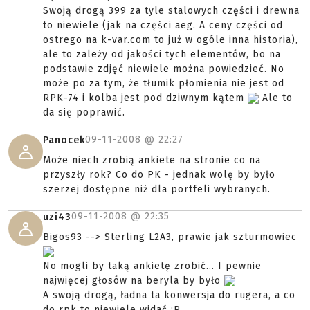
Swoją drogą 399 za tyle stalowych części i drewna
to niewiele (jak na części aeg. A ceny części od
ostrego na k-var.com to już w ogóle inna historia),
ale to zależy od jakości tych elementów, bo na
podstawie zdjęć niewiele można powiedzieć. No
może po za tym, że tłumik płomienia nie jest od
RPK-74 i kolba jest pod dziwnym kątem
Ale to
da się poprawić.
09-11-2008 @
22:27
Panocek
Może niech zrobią ankiete na stronie co na
przyszły rok? Co do PK - jednak wolę by było
szerzej dostępne niż dla portfeli wybranych.
09-11-2008 @
22:35
uzi43
Bigos93 --> Sterling L2A3, prawie jak szturmowiec
No mogli by taką ankietę zrobić... I pewnie
najwięcej głosów na beryla by było
A swoją drogą, ładna ta konwersja do rugera, a co
do rpk to niewiele widać ;P