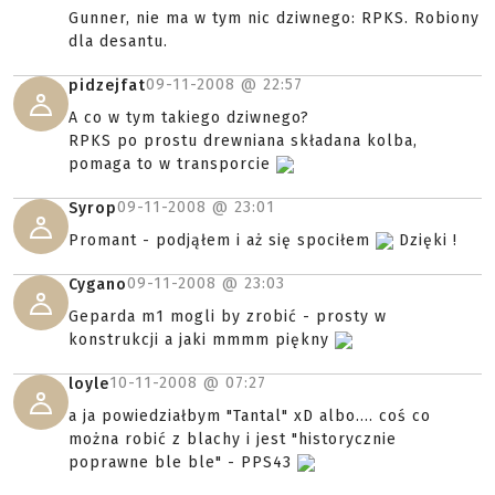
Gunner, nie ma w tym nic dziwnego: RPKS. Robiony
dla desantu.
09-11-2008 @
22:57
pidzejfat
A co w tym takiego dziwnego?
RPKS po prostu drewniana składana kolba,
pomaga to w transporcie
09-11-2008 @
23:01
Syrop
Promant - podjąłem i aż się spociłem
Dzięki !
09-11-2008 @
23:03
Cygano
Geparda m1 mogli by zrobić - prosty w
konstrukcji a jaki mmmm piękny
10-11-2008 @
07:27
loyle
a ja powiedziałbym "Tantal" xD albo.... coś co
można robić z blachy i jest "historycznie
poprawne ble ble" - PPS43