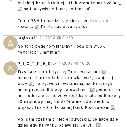
polskiej broni krótkiej... (tak wiem że ma być aeg)
no i oczywiście tanie, solidne p8.
Co do G&H to bardzo się cieszę że firma się
rozwija.
To dla nas duża szansa.
11-11-2008 @
21:20
jaglos9
No to ja będę "oryginalny" i powiem WSSK
"Wychłop" . mmmmm
12-11-2008 @
16:26
P_I_O_T_R_E_K
Trzymałem prototyp tej 74 na wakacjach
hmmm... bardzo ładna splówka, waży swoje, oj
waży
), przyzwoicie wykonana, aż dreszczyk
mnie przeszedł kiedy celowałem...
jedno co mi
nie podeszło to, to że w replika miała podłączony
30 nabojowy mag od Ak74 a nie odpowiednio
większy (na 40 o ile pamiętam). Pozdrawiam
P.S. sam czekam z niecierpliwością, że nadejdzie
dzień gdy na rynku pojawi się Beryl...