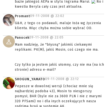
bazie jakiegoś AEPa w stylu Ingrama Marui.
No i
kwestia Beryla cały czas jest aktualna.
09-11-2008 @
22:02
Promant
G&H, z tego co podawali, maluje łoża wg życzenia
klienta. Więc chyba można sobie wybrać OD.
09-11-2008 @
22:05
Panocek
Mam nadzieję, że "błysną" jakimiś ciekawymi
replikami. PK(M), jakiś Mosin, coś czego nie ma.
Czy tylko ja jestem jakiś ułomny, czy nie ma (na ich
stronie) adresu e-mail?
09-11-2008 @
22:12
SHOGUN_YAMATO
Pepesze w dowolnej wersji (chociaz mnie się
najbardziej podoba 43), Mosin to niesgorszy
pomysł, BAR (byle nie za 3600 PLN i nie z marymi
320 PFSami) no i dla inych oczekujących nasza
rodzima broń w systemie AK.