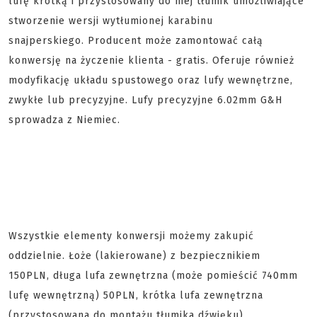
lufę krótką i przystosowany do niej tłumik umożliwiające
stworzenie wersji wytłumionej karabinu
snajperskiego. Producent może zamontować całą
konwersję na życzenie klienta - gratis. Oferuje również
modyfikację układu spustowego oraz lufy wewnętrzne,
zwykłe lub precyzyjne. Lufy precyzyjne 6.02mm G&H
sprowadza z Niemiec.
Wszystkie elementy konwersji możemy zakupić
oddzielnie. Łoże (lakierowane) z bezpiecznikiem
150PLN, długa lufa zewnętrzna (może pomieścić 740mm
lufę wewnętrzną) 50PLN, krótka lufa zewnętrzna
(przystosowana do montażu tłumika dźwięku)