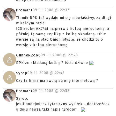
09-11-2008 @
22:37
Promant
Tłumik RPK też wydaje mi się niewłaściwy, za długi
w każdym razie.
ICS zrobił AK74M najpierw z kolbą nieruchomą, a
później tę samą replikę z kolbą składaną. Obie
wersje są na Mad Onion. Myślę, że chodzi tu o
wersję z kolbą nieruchomą.
09-11-2008 @
22:48
GunneR2oo6
RPK ze składaną kolbą ? Iście dziwne
09-11-2008 @
22:48
Syrop
Czy ta firma ma swoją stronę internetową ?
09-11-2008 @
22:52
Promant
Syrop,
jesli podejmiesz tytaniczny wysiłek - dostrzeżesz
u dołu newsa taki napis "źródło"...