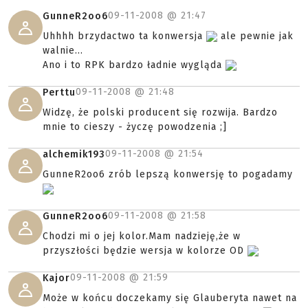
09-11-2008 @
21:47
GunneR2oo6
Uhhhh brzydactwo ta konwersja
ale pewnie jak
walnie...
Ano i to RPK bardzo ładnie wygląda
09-11-2008 @
21:48
Perttu
Widzę, że polski producent się rozwija. Bardzo
mnie to cieszy - życzę powodzenia ;]
09-11-2008 @
21:54
alchemik193
GunneR2oo6 zrób lepszą konwersję to pogadamy
09-11-2008 @
21:58
GunneR2oo6
Chodzi mi o jej kolor.Mam nadzieję,że w
przyszłości będzie wersja w kolorze OD
09-11-2008 @
21:59
Kajor
Może w końcu doczekamy się Glauberyta nawet na