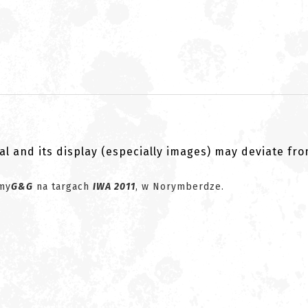
al and its display (especially images) may deviate fr
rmy
G&G
na targach
IWA 2011
, w Norymberdze.