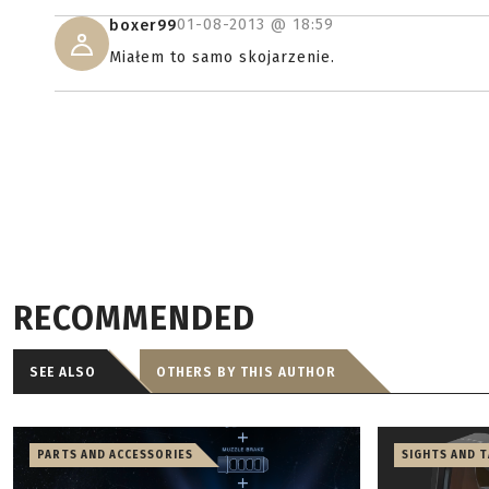
01-08-2013 @
18:59
boxer99
Miałem to samo skojarzenie.
RECOMMENDED
SEE ALSO
OTHERS BY THIS AUTHOR
PARTS AND ACCESSORIES
SIGHTS AND 