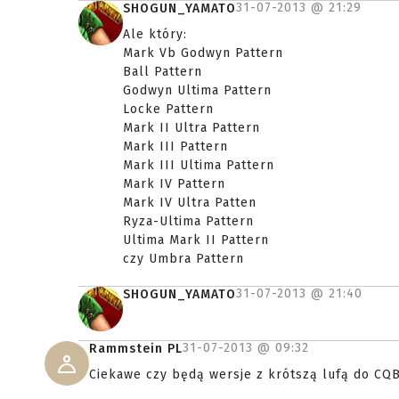
31-07-2013 @
21:29
SHOGUN_YAMATO
Ale który:
Mark Vb Godwyn Pattern
Ball Pattern
Godwyn Ultima Pattern
Locke Pattern
Mark II Ultra Pattern
Mark III Pattern
Mark III Ultima Pattern
Mark IV Pattern
Mark IV Ultra Patten
Ryza-Ultima Pattern
Ultima Mark II Pattern
czy Umbra Pattern
31-07-2013 @
21:40
SHOGUN_YAMATO
31-07-2013 @
09:32
Rammstein PL
Ciekawe czy będą wersje z krótszą lufą do CQB