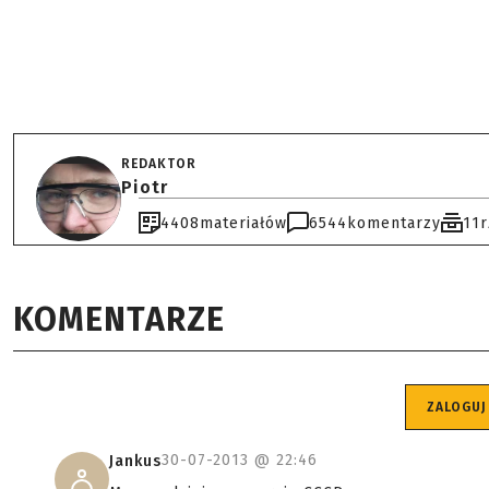
REDAKTOR
Piotr
4408
materiałów
6544
komentarzy
11
KOMENTARZE
ZALOGUJ
30-07-2013 @
22:46
Jankus