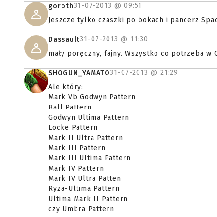
31-07-2013 @
09:51
goroth
Jeszcze tylko czaszki po bokach i pancerz Spa
31-07-2013 @
11:30
Dassault
mały poręczny, fajny. Wszystko co potrzeba w
31-07-2013 @
21:29
SHOGUN_YAMATO
Ale który:
Mark Vb Godwyn Pattern
Ball Pattern
Godwyn Ultima Pattern
Locke Pattern
Mark II Ultra Pattern
Mark III Pattern
Mark III Ultima Pattern
Mark IV Pattern
Mark IV Ultra Patten
Ryza-Ultima Pattern
Ultima Mark II Pattern
czy Umbra Pattern