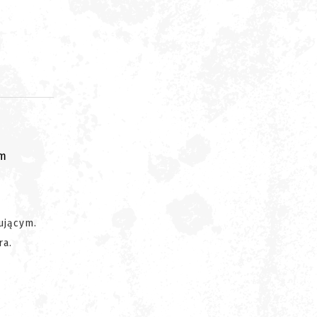
om
ującym.
ra.