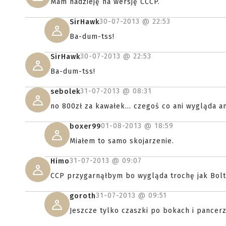
Mam nadzieję na wersję CCCP.
30-07-2013 @
22:53
SirHawk
Ba-dum-tss!
30-07-2013 @
22:53
SirHawk
Ba-dum-tss!
31-07-2013 @
08:31
sebolek
no 800zł za kawałek... czegoś co ani wygląda ani
01-08-2013 @
18:59
boxer99
Miałem to samo skojarzenie.
31-07-2013 @
09:07
Himo
CCP przygarnąłbym bo wygląda trochę jak Bolt
31-07-2013 @
09:51
goroth
Jeszcze tylko czaszki po bokach i pancer