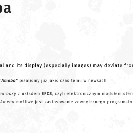
ba
al and its display (especially images) may deviate fr
 "Ameba"
pisaliśmy już jakiś czas temu w newsach.
earboxy
z układem
EFCS
, czyli elektronicznym modułem ster
h
Ameba
możliwe jest zastosowanie zewnętrznego programato