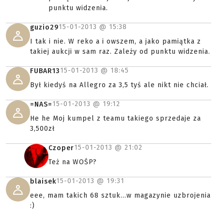
punktu widzenia.
15-01-2013 @
15:38
guzio29
I tak i nie. W reko a i owszem, a jako pamiątka z
takiej aukcji w sam raz. Zależy od punktu widzenia.
15-01-2013 @
18:45
FUBAR13
Był kiedyś na Allegro za 3,5 tyś ale nikt nie chciał.
15-01-2013 @
19:12
=NAS=
He he Moj kumpel z teamu takiego sprzedaje za
3,500zł
15-01-2013 @
21:02
Czoper
Też na WOŚP?
15-01-2013 @
19:31
blaisek
eee, mam takich 68 sztuk...w magazynie uzbrojenia
:)