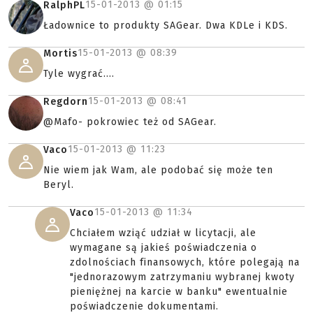
15-01-2013 @
01:15
RalphPL
Ładownice to produkty SAGear. Dwa KDLe i KDS.
15-01-2013 @
08:39
Mortis
Tyle wygrać....
15-01-2013 @
08:41
Regdorn
@Mafo- pokrowiec też od SAGear.
15-01-2013 @
11:23
Vaco
Nie wiem jak Wam, ale podobać się może ten
Beryl.
15-01-2013 @
11:34
Vaco
Chciałem wziąć udział w licytacji, ale
wymagane są jakieś poświadczenia o
zdolnościach finansowych, które polegają na
"jednorazowym zatrzymaniu wybranej kwoty
pieniężnej na karcie w banku" ewentualnie
poświadczenie dokumentami.