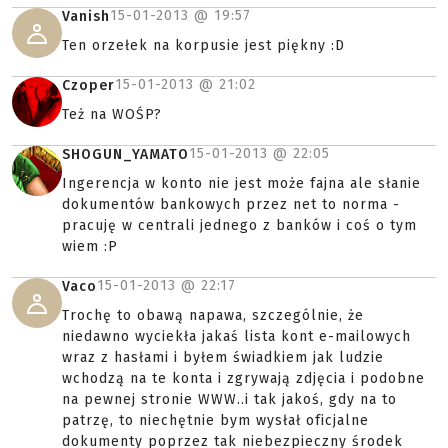
15-01-2013 @
19:57
Vanish
Ten orzełek na korpusie jest piękny :D
15-01-2013 @
21:02
Czoper
Też na WOŚP?
15-01-2013 @
22:05
SHOGUN_YAMATO
Ingerencja w konto nie jest może fajna ale słanie
dokumentów bankowych przez net to norma -
pracuję w centrali jednego z banków i coś o tym
wiem :P
15-01-2013 @
22:17
Vaco
Trochę to obawą napawa, szczególnie, że
niedawno wyciekła jakaś lista kont e-mailowych
wraz z hasłami i byłem świadkiem jak ludzie
wchodzą na te konta i zgrywają zdjęcia i podobne
na pewnej stronie WWW..i tak jakoś, gdy na to
patrzę, to niechętnie bym wysłał oficjalne
dokumenty poprzez tak niebezpieczny środek