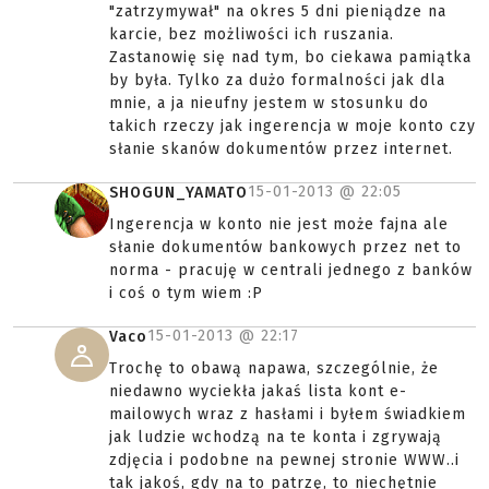
"zatrzymywał" na okres 5 dni pieniądze na
karcie, bez możliwości ich ruszania.
Zastanowię się nad tym, bo ciekawa pamiątka
by była. Tylko za dużo formalności jak dla
mnie, a ja nieufny jestem w stosunku do
takich rzeczy jak ingerencja w moje konto czy
słanie skanów dokumentów przez internet.
15-01-2013 @
22:05
SHOGUN_YAMATO
Ingerencja w konto nie jest może fajna ale
słanie dokumentów bankowych przez net to
norma - pracuję w centrali jednego z banków
i coś o tym wiem :P
15-01-2013 @
22:17
Vaco
Trochę to obawą napawa, szczególnie, że
niedawno wyciekła jakaś lista kont e-
mailowych wraz z hasłami i byłem świadkiem
jak ludzie wchodzą na te konta i zgrywają
zdjęcia i podobne na pewnej stronie WWW..i
tak jakoś, gdy na to patrzę, to niechętnie