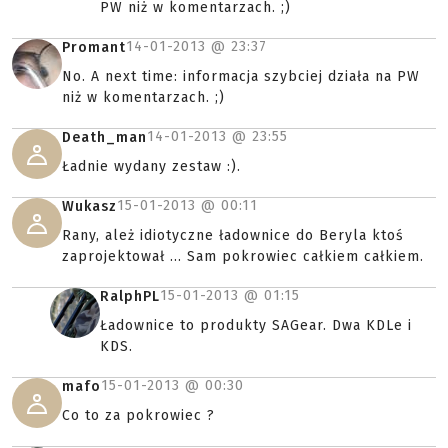
PW niż w komentarzach. ;)
14-01-2013 @
23:37
Promant
No. A next time: informacja szybciej działa na PW
niż w komentarzach. ;)
14-01-2013 @
23:55
Death_man
Ładnie wydany zestaw :).
15-01-2013 @
00:11
Wukasz
Rany, ależ idiotyczne ładownice do Beryla ktoś
zaprojektował ... Sam pokrowiec całkiem całkiem.
15-01-2013 @
01:15
RalphPL
Ładownice to produkty SAGear. Dwa KDLe i
KDS.
15-01-2013 @
00:30
mafo
Co to za pokrowiec ?