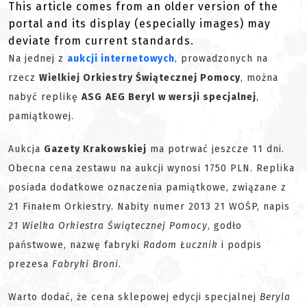
This article comes from an older version of the
portal and its display (especially images) may
deviate from current standards.
Na jednej z
aukcji internetowych
, prowadzonych na
rzecz
Wielkiej Orkiestry Świątecznej Pomocy
, można
nabyć replikę
ASG
AEG Beryl
w wersji specjalnej
,
pamiątkowej.
Aukcja
Gazety Krakowskiej
ma potrwać jeszcze 11 dni.
Obecna cena zestawu na aukcji wynosi 1750 PLN. Replika
posiada dodatkowe oznaczenia pamiątkowe, związane z
21 Finałem Orkiestry. Nabity numer 2013 21 WOŚP, napis
21 Wielka Orkiestra Świątecznej Pomocy
, godło
państwowe, nazwę fabryki
Radom Łucznik
i podpis
prezesa
Fabryki Broni
.
Warto dodać, że cena sklepowej edycji specjalnej
Beryla