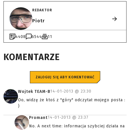
REDAKTOR
Piotr
4408
6544
11
KOMENTARZE
ZALOGUJ SIĘ ABY KOMENTOWAĆ
14-01-2013 @
23:30
Wojtek TEAM-B
Oo, widzę że ktoś z "góry" odczytał mojego posta :
)
14-01-2013 @
23:37
Promant
No. A next time: informacja szybciej działa na