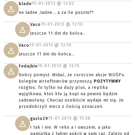
15-01-2013 @
12:02
blade
no ładne ,ładne... a za ile poszło??
15-01-2013 @
12:10
Vaco
Jeszcze 11 dni do końca...
15-01-2013 @
12:10
Vaco
Jeszcze 11 dni do końca...
15-01-2013 @
13:15
Fedajkin
Dobry pomysł. Widać, że coroczne akcje WOŚPu
kolegów airsoftowców przynoszą
POZYTYWNY
rozgłos. To tylko na duży plus, a replika
wyjątkowa, ktoś kto ją kupi na pewno będzie
zadowolony. Chociaż osobiście wydaje mi się, że
przedobrzyli nieco z ilością oznaczeń.
15-01-2013 @
15:38
guzio29
I tak i nie. W reko a i owszem, a jako
pamiątka z takiej aukcji w sam raz. Zależy od