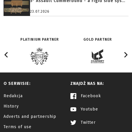
5" Assault Cummerbund - a rigid side sys...
23.07.2026
PLATINIUM PARTNER
GOLD PARTNER
O SERWISIE:
ZNAJDŹ NAS NA:
Redakcja
Facebook
History
Youtube
Adverts and partnership
Twitter
Terms of use