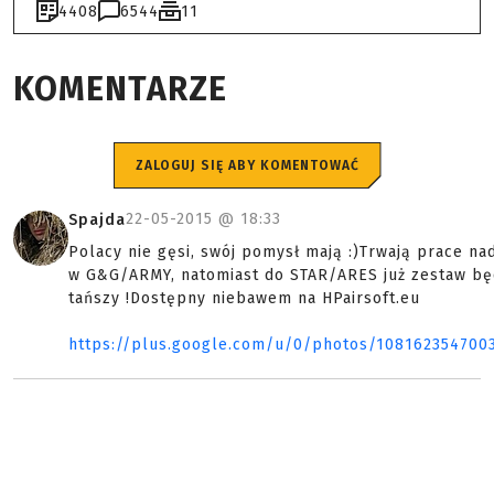
4408
6544
11
KOMENTARZE
ZALOGUJ SIĘ ABY KOMENTOWAĆ
22-05-2015 @
18:33
Spajda
Polacy nie gęsi, swój pomysł mają :)Trwają prace 
w G&G/ARMY, natomiast do STAR/ARES już zestaw będ
tańszy !Dostępny niebawem na HPairsoft.eu
https://plus.google.com/u/0/photos/10816235470