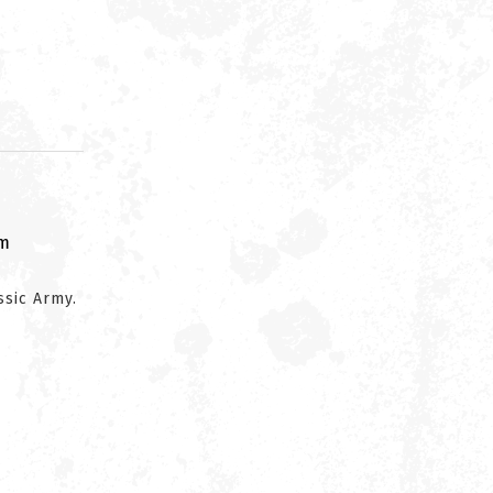
om
ssic Army.