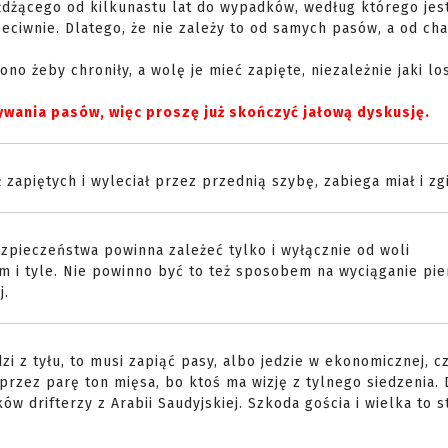
żdżącego od kilkunastu lat do wypadków, według którego jes
zeciwnie. Dlatego, że nie zależy to od samych pasów, a od ch
o żeby chroniły, a wolę je mieć zapięte, niezależnie jaki lo
żywania pasów, więc proszę już skończyć jałową dyskusję.
 zapiętych i wyleciał przez przednią szybę, zabiega miał i zgi
pieczeństwa powinna zależeć tylko i wyłącznie od woli
am i tyle. Nie powinno być to też sposobem na wyciąganie pie
j.
edzi z tyłu, to musi zapiąć pasy, albo jedzie w ekonomicznej, c
przez parę ton mięsa, bo ktoś ma wizję z tylnego siedzenia.
 drifterzy z Arabii Saudyjskiej. Szkoda gościa i wielka to st