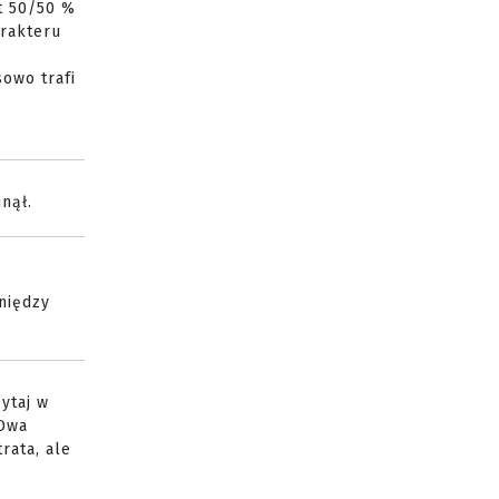
t 50/50 %
arakteru
sowo trafi
nął.
niędzy
zytaj w
 Dwa
rata, ale