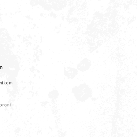
om
wnikom
broni