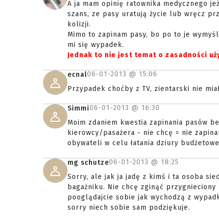
A ja mam opinię ratownika medycznego je
szans, ze pasy uratują życie lub wręcz pr
kolizji.
Mimo to zapinam pasy, bo po to je wymyślon
mi się wypadek.
Jednak to nie jest temat o zasadności u
06-01-2013 @
15:06
ecnal
Przypadek choćby z TV, zientarski nie miał
06-01-2013 @
16:30
Simmi
Moim zdaniem kwestia zapinania pasów bez
kierowcy/pasażera - nie chcę = nie zapin
obywateli w celu łatania dziury budżetowe
06-01-2013 @
18:25
mg schutze
Sorry, ale jak ja jadę z kimś i ta osoba si
bagażniku. Nie chcę zginąć przygnieciony 
pooglądajcie sobie jak wychodzą z wypadków
sorry niech sobie sam podziękuje.