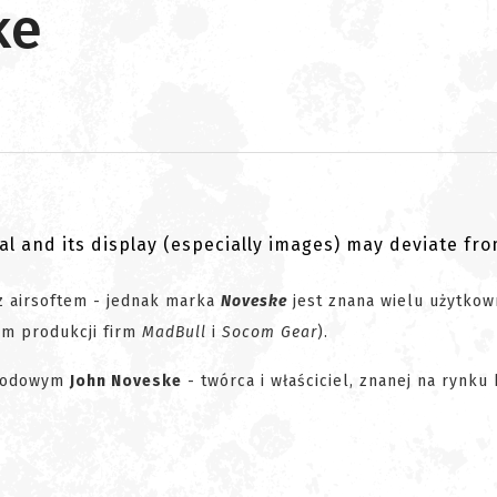
ke
al and its display (especially images) may deviate fr
z airsoftem - jednak marka
Noveske
jest znana wielu użytko
im produkcji firm
MadBull
i
Socom Gear
).
chodowym
John Noveske
- twórca i właściciel, znanej na rynku 