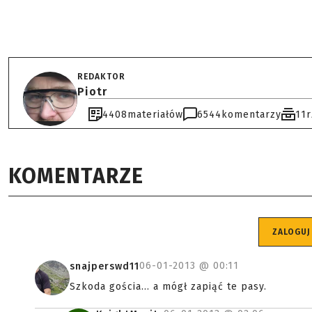
REDAKTOR
Piotr
4408
materiałów
6544
komentarzy
11
KOMENTARZE
ZALOGUJ
06-01-2013 @
00:11
snajperswd11
Szkoda gościa... a mógł zapiąć te pasy.