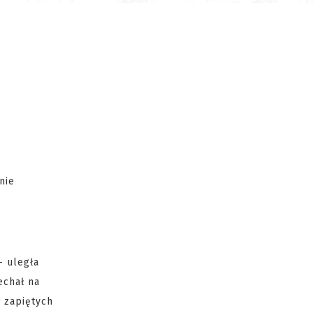
nie
- uległa
echał na
 zapiętych