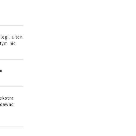
legi, a ten
 tym nic
ku
ekstra
ż dawno