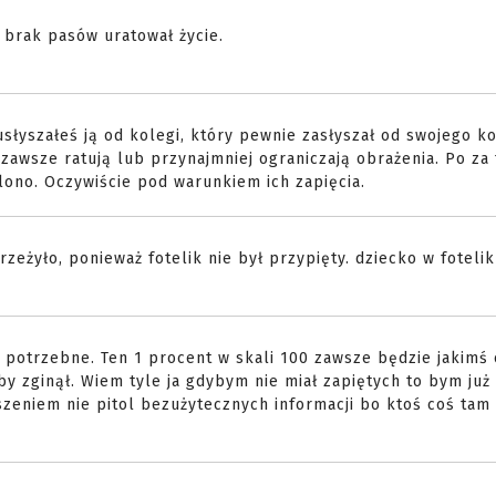
brak pasów uratował życie.
słyszałeś ją od kolegi, który pewnie zasłyszał od swojego ko
e zawsze ratują lub przynajmniej ograniczają obrażenia. Po za
ono. Oczywiście pod warunkiem ich zapięcia.
zeżyło, ponieważ fotelik nie był przypięty. dziecko w foteli
e potrzebne. Ten 1 procent w skali 100 zawsze będzie jakimś 
y zginął. Wiem tyle ja gdybym nie miał zapiętych to bym ju
szeniem nie pitol bezużytecznych informacji bo ktoś coś tam