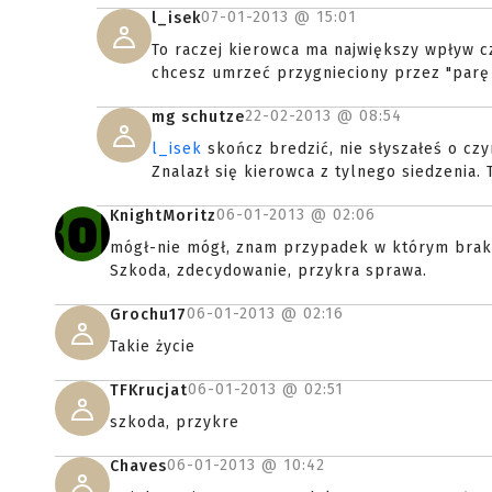
07-01-2013 @
15:01
l_isek
To raczej kierowca ma największy wpływ cz
chcesz umrzeć przygnieciony przez "parę 
22-02-2013 @
08:54
mg schutze
l_isek
skończ bredzić, nie słyszałeś o czy
Znalazł się kierowca z tylnego siedzenia. T
06-01-2013 @
02:06
KnightMoritz
mógł-nie mógł, znam przypadek w którym brak 
Szkoda, zdecydowanie, przykra sprawa.
06-01-2013 @
02:16
Grochu17
Takie życie
06-01-2013 @
02:51
TFKrucjat
szkoda, przykre
06-01-2013 @
10:42
Chaves