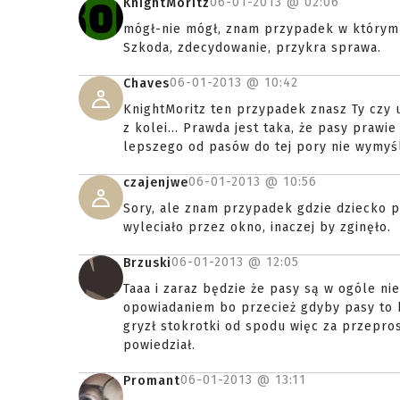
06-01-2013 @
02:06
KnightMoritz
mógł-nie mógł, znam przypadek w którym 
Szkoda, zdecydowanie, przykra sprawa.
06-01-2013 @
10:42
Chaves
KnightMoritz ten przypadek znasz Ty czy u
z kolei... Prawda jest taka, że pasy prawi
lepszego od pasów do tej pory nie wymyśl
06-01-2013 @
10:56
czajenjwe
Sory, ale znam przypadek gdzie dziecko pr
wyleciało przez okno, inaczej by zginęło.
06-01-2013 @
12:05
Brzuski
Taaa i zaraz będzie że pasy są w ogóle ni
opowiadaniem bo przecież gdyby pasy to b
gryzł stokrotki od spodu więc za przepro
powiedział.
06-01-2013 @
13:11
Promant