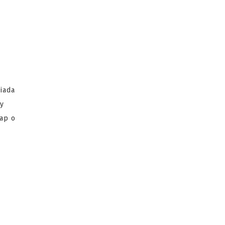
iada
ny
cap o