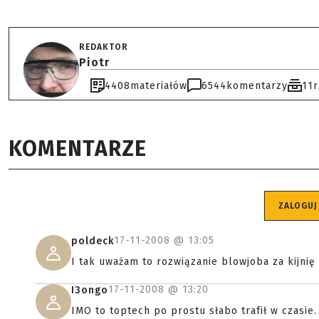
REDAKTOR
Piotr
4408
materiałów
6544
komentarzy
11
KOMENTARZE
ZALOGUJ
17-11-2008 @
13:05
poldeck
I tak uważam to rozwiązanie blowjoba za kijnię
17-11-2008 @
13:20
I3ongo
IMO to toptech po prostu słabo trafił w czasi