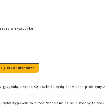
rzeczy w ekwipunku
 SIĘ ABY KOMENTOWAĆ
 z grzybnią. Szybko się rozleci i będą kosmiczne problemy z 
e. Gdyby wypuścili to przed "boomem" na GBB, byłoby to dość