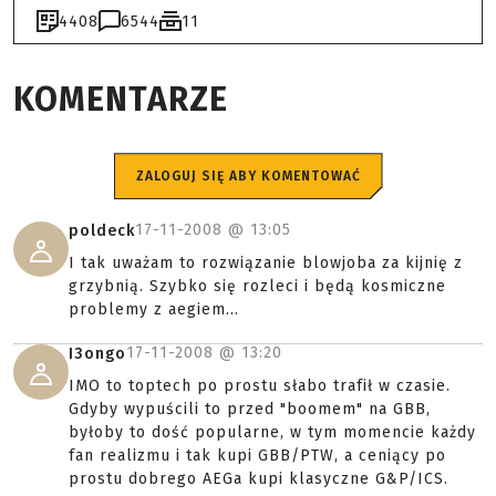
4408
6544
11
KOMENTARZE
ZALOGUJ SIĘ ABY KOMENTOWAĆ
17-11-2008 @
13:05
poldeck
I tak uważam to rozwiązanie blowjoba za kijnię z
grzybnią. Szybko się rozleci i będą kosmiczne
problemy z aegiem...
17-11-2008 @
13:20
I3ongo
IMO to toptech po prostu słabo trafił w czasie.
Gdyby wypuścili to przed "boomem" na GBB,
byłoby to dość popularne, w tym momencie każdy
fan realizmu i tak kupi GBB/PTW, a ceniący po
prostu dobrego AEGa kupi klasyczne G&P/ICS.