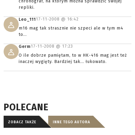
chronograf, na którym można sprawdzić swojej
repliki.
17-11-2008 @
16:42
Leo_111
m16 mag tak strasznie nie szpeci ale w tym m4
to...
17-11-2008 @
17:23
Germ
O ile dobrze pamiętam, to w HK-416 mag jest też
inaczej wygięty. Bardziej tak... łukowato.
POLECANE
ZOBACZ TAKŻE
INNE TEGO AUTORA