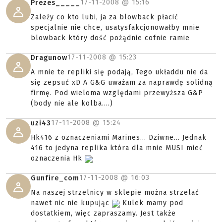
17-11-2008 @
15:16
Prezes_____
Zależy co kto lubi, ja za blowback płacić
specjalnie nie chce, usatysfakcjonowałby mnie
blowback który dość pożądnie cofnie ramie
17-11-2008 @
15:23
Dragunow
A mnie te repliki się podają, Tego układdu nie da
się zepsuć xD A G&G uważam za naprawdę solidną
firmę. Pod wieloma względami przewyższa G&P
(body nie ale kolba....)
17-11-2008 @
15:24
uzi43
Hk416 z oznaczeniami Marines... Dziwne... Jednak
416 to jedyna replika która dla mnie MUSI mieć
oznaczenia Hk
17-11-2008 @
16:03
Gunfire_com
Na naszej strzelnicy w sklepie można strzelać
nawet nic nie kupując
Kulek mamy pod
dostatkiem, więc zapraszamy. Jest także