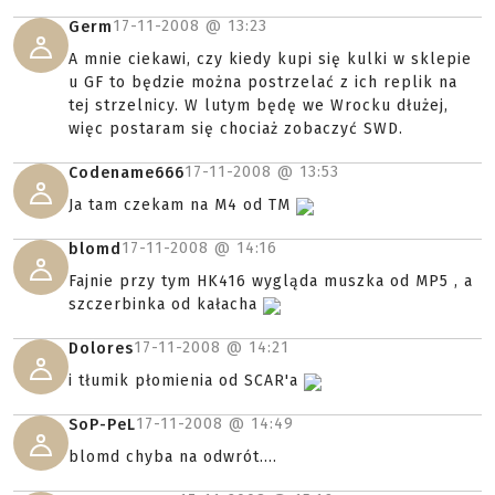
17-11-2008 @
13:23
Germ
A mnie ciekawi, czy kiedy kupi się kulki w sklepie
u GF to będzie można postrzelać z ich replik na
tej strzelnicy. W lutym będę we Wrocku dłużej,
więc postaram się chociaż zobaczyć SWD.
17-11-2008 @
13:53
Codename666
Ja tam czekam na M4 od TM
17-11-2008 @
14:16
blomd
Fajnie przy tym HK416 wygląda muszka od MP5 , a
szczerbinka od kałacha
17-11-2008 @
14:21
Dolores
i tłumik płomienia od SCAR'a
17-11-2008 @
14:49
SoP-PeL
blomd chyba na odwrót....