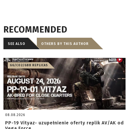
RECOMMENDED
SEE ALSO
OTHERS BY THIS AUTHOR
GG/CO2/GBB REPLICAS
08.08.2026
PP-19 Vityaz- uzupełnienie oferty replik AV/AK od
Vega Force ...