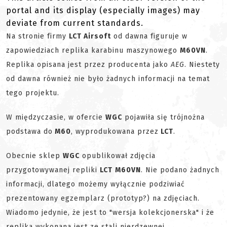
portal and its display (especially images) may
deviate from current standards.
Na stronie firmy
LCT Airsoft
od dawna figuruje w
zapowiedziach replika karabinu maszynowego
M60VN
.
Replika opisana jest przez producenta jako
AEG
. Niestety
od dawna również nie było żadnych informacji na temat
tego projektu.
W międzyczasie, w ofercie
WGC
pojawiła się trójnożna
podstawa do
M60
, wyprodukowana przez
LCT
.
Obecnie sklep
WGC
opublikował zdjęcia
przygotowywanej repliki
LCT
M60VN
. Nie podano żadnych
informacji, dlatego możemy wyłącznie podziwiać
prezentowany egzemplarz (prototyp?) na zdjęciach.
Wiadomo jedynie, że jest to "wersja kolekcjonerska" i że
replika wykonana jest ze stali nierdzewnej.