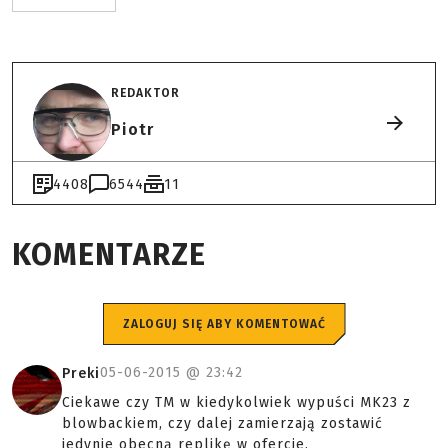
REDAKTOR
Piotr
4408
6544
11
KOMENTARZE
ZALOGUJ SIĘ ABY KOMENTOWAĆ
05-06-2015 @
23:42
Preki
Ciekawe czy TM w kiedykolwiek wypuści MK23 z
blowbackiem, czy dalej zamierzają zostawić
jedynie obecną replikę w ofercie.