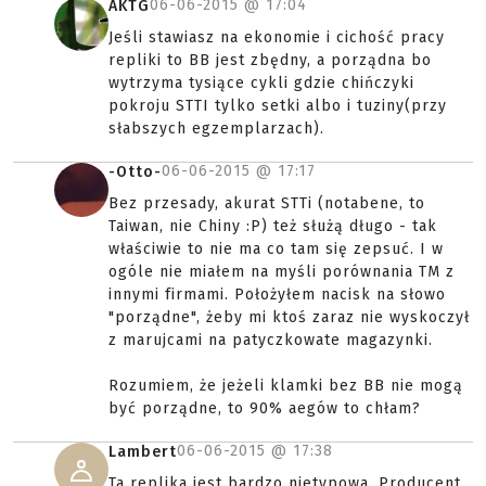
06-06-2015 @
17:04
AKTG
Jeśli stawiasz na ekonomie i cichość pracy
repliki to BB jest zbędny, a porządna bo
wytrzyma tysiące cykli gdzie chińczyki
pokroju STTI tylko setki albo i tuziny(przy
słabszych egzemplarzach).
06-06-2015 @
17:17
-Otto-
Bez przesady, akurat STTi (notabene, to
Taiwan, nie Chiny :P) też służą długo - tak
właściwie to nie ma co tam się zepsuć. I w
ogóle nie miałem na myśli porównania TM z
innymi firmami. Położyłem nacisk na słowo
"porządne", żeby mi ktoś zaraz nie wyskoczył
z marujcami na patyczkowate magazynki.
Rozumiem, że jeżeli klamki bez BB nie mogą
być porządne, to 90% aegów to chłam?
06-06-2015 @
17:38
Lambert
Ta replika jest bardzo nietypowa. Producent