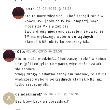
05-06-2015 @
23:58
-Otto-
Kto to może wiedzieć... Choć zaczęli robić w
końcu USP (póki co tylko Compact), więc
może i za Mk się zabiorą.
Swoją drogą niedawno zacząłem żałować, że
TM ma większego wyboru
porządnych
klamek NBB, niż tylko rzeczony Mk.
05-06-2015 @
23:58
-Otto-
Kto to może wiedzieć... Choć zaczęli robić w końcu
USP (póki co tylko Compact), więc może i za Mk
się zabiorą.
Swoją drogą niedawno zacząłem żałować, że TM ma
większego wyboru
porządnych
klamek NBB, niż
tylko rzeczony Mk.
06-06-2015 @
16:20
dziadekmarek1
Bez blow back'u i porządna..?