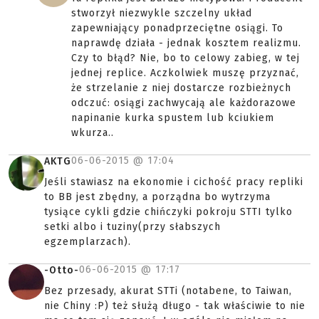
stworzył niezwykle szczelny układ
zapewniający ponadprzeciętne osiągi. To
naprawdę działa - jednak kosztem realizmu.
Czy to błąd? Nie, bo to celowy zabieg, w tej
jednej replice. Aczkolwiek muszę przyznać,
że strzelanie z niej dostarcze rozbieżnych
odczuć: osiągi zachwycają ale każdorazowe
napinanie kurka spustem lub kciukiem
wkurza..
06-06-2015 @
17:04
AKTG
Jeśli stawiasz na ekonomie i cichość pracy repliki
to BB jest zbędny, a porządna bo wytrzyma
tysiące cykli gdzie chińczyki pokroju STTI tylko
setki albo i tuziny(przy słabszych
egzemplarzach).
06-06-2015 @
17:17
-Otto-
Bez przesady, akurat STTi (notabene, to Taiwan,
nie Chiny :P) też służą długo - tak właściwie to nie