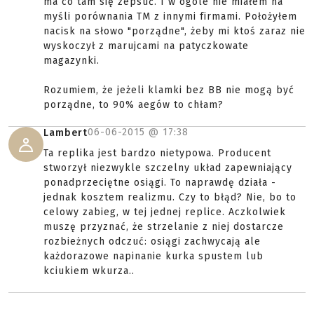
ma co tam się zepsuć. I w ogóle nie miałem na
myśli porównania TM z innymi firmami. Położyłem
nacisk na słowo "porządne", żeby mi ktoś zaraz nie
wyskoczył z marujcami na patyczkowate
magazynki.
Rozumiem, że jeżeli klamki bez BB nie mogą być
porządne, to 90% aegów to chłam?
06-06-2015 @
17:38
Lambert
Ta replika jest bardzo nietypowa. Producent
stworzył niezwykle szczelny układ zapewniający
ponadprzeciętne osiągi. To naprawdę działa -
jednak kosztem realizmu. Czy to błąd? Nie, bo to
celowy zabieg, w tej jednej replice. Aczkolwiek
muszę przyznać, że strzelanie z niej dostarcze
rozbieżnych odczuć: osiągi zachwycają ale
każdorazowe napinanie kurka spustem lub
kciukiem wkurza..