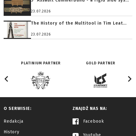
5" Assault Cummerbund - a rigid side sys...
23.07.2026
The History of the Multitool in Tim Leat...
23.07.2026
PLATINIUM PARTNER
GOLD PARTNER
O SERWISIE:
ZNAJDŹ NAS NA:
Redakcja
Facebook
History
Youtube