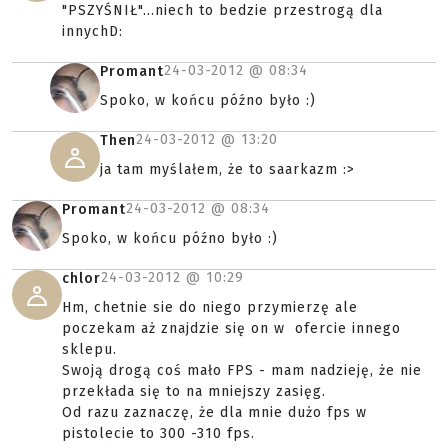
"PSZYŚNIŁ"...niech to bedzie przestrogą dla
innychD:
24-03-2012 @
08:34
Promant
Spoko, w końcu późno było :)
24-03-2012 @
13:20
Then
ja tam myślałem, że to saarkazm :>
24-03-2012 @
08:34
Promant
Spoko, w końcu późno było :)
24-03-2012 @
10:29
chlor
Hm, chetnie sie do niego przymierzę ale
poczekam aż znajdzie się on w ofercie innego
sklepu.
Swoją drogą coś mało FPS - mam nadzieję, że nie
przekłada się to na mniejszy zasięg.
Od razu zaznaczę, że dla mnie dużo fps w
pistolecie to 300 -310 fps.