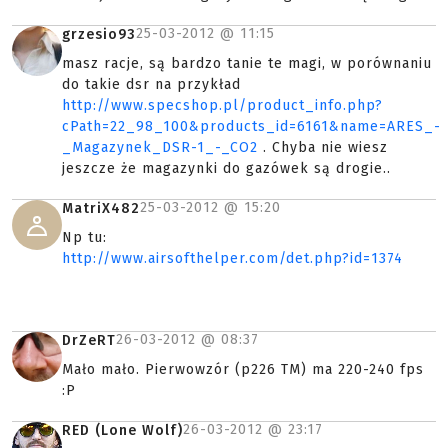
25-03-2012 @
11:15
grzesio93
masz racje, są bardzo tanie te magi, w porównaniu
do takie dsr na przykład
http://www.specshop.pl/product_info.php?
cPath=22_98_100&products_id=6161&name=ARES_-
_Magazynek_DSR-1_-_CO2
. Chyba nie wiesz
jeszcze że magazynki do gazówek są drogie..
25-03-2012 @
15:20
MatriX482
Np tu:
http://www.airsofthelper.com/det.php?id=1374
26-03-2012 @
08:37
DrZeRT
Mało mało. Pierwowzór (p226 TM) ma 220-240 fps
:P
26-03-2012 @
23:17
RED (Lone Wolf)