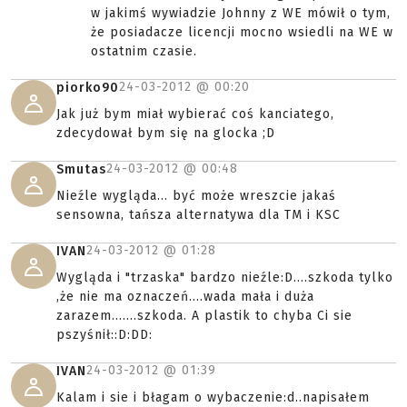
w jakimś wywiadzie Johnny z WE mówił o tym,
że posiadacze licencji mocno wsiedli na WE w
ostatnim czasie.
24-03-2012 @
00:20
piorko90
Jak już bym miał wybierać coś kanciatego,
zdecydował bym się na glocka ;D
24-03-2012 @
00:48
Smutas
Nieźle wygląda... być może wreszcie jakaś
sensowna, tańsza alternatywa dla TM i KSC
24-03-2012 @
01:28
IVAN
Wygląda i "trzaska" bardzo nieźle:D....szkoda tylko
,że nie ma oznaczeń....wada mała i duża
zarazem.......szkoda. A plastik to chyba Ci sie
pszyśnił::D:DD:
24-03-2012 @
01:39
IVAN
Kalam i sie i błagam o wybaczenie:d..napisałem