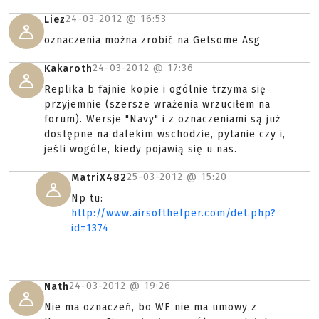
24-03-2012 @
16:53
Liez
oznaczenia można zrobić na Getsome Asg
24-03-2012 @
17:36
Kakaroth
Replika b fajnie kopie i ogólnie trzyma się
przyjemnie (szersze wrażenia wrzuciłem na
forum). Wersje "Navy" i z oznaczeniami są już
dostępne na dalekim wschodzie, pytanie czy i,
jeśli wogóle, kiedy pojawią się u nas.
25-03-2012 @
15:20
MatriX482
Np tu:
http://www.airsofthelper.com/det.php?
id=1374
24-03-2012 @
19:26
Nath
Nie ma oznaczeń, bo WE nie ma umowy z