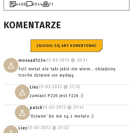
4408
6544
11
KOMENTARZE
ZALOGUJ SIĘ ABY KOMENTOWAĆ
23-03-2012 @
20:31
mossad1234
Full metal ale taki jakiś nie wiem... okładziny
troche dziwnie sie wydają.
23-03-2012 @
21:32
Liez
zamiast P226 jest F226 :)
23-03-2012 @
21:41
patch
'Dziwne' bo nie są z metalu ;)
23-03-2012 @
21:32
Liez