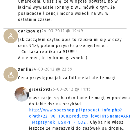
Umarexem. Ciesz się, że w ogóle powstał, bo w
jakimś wywiadzie Johnny z WE mówił o tym, że
posiadacze licencji mocno wsiedli na WE w
ostatnim czasie.
24-03-2012 @
19:49
darksoviet
Jak zacząłem czytać opis to rzuciła mi się w oczy
cena 91zł, potem przyszło przemyślenie...
- Co! taka replika za 91?!!!!!!
A nieeeee, to tylko magazynek ;(
24-03-2012 @
22:59
Xenlin
Cena przystępna jak za full metal ale te magi...
25-03-2012 @
11:15
grzesio93
masz racje, są bardzo tanie te magi, w porówna
do takie dsr na przykład
http://www.specshop.pl/product_info.php?
cPath=22_98_100&products_id=6161&name=AR
_Magazynek_DSR-1_-_CO2
. Chyba nie wiesz
jeszcze że magazynki do gazówek są drogie..