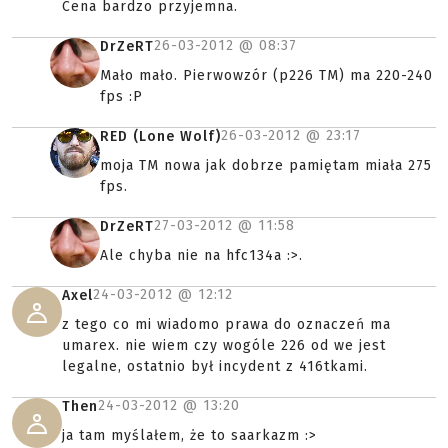
Cena bardzo przyjemna.
26-03-2012 @
08:37
DrZeRT
Mało mało. Pierwowzór (p226 TM) ma 220-240
fps :P
26-03-2012 @
23:17
RED (Lone Wolf)
moja TM nowa jak dobrze pamiętam miała 275
fps.
27-03-2012 @
11:58
DrZeRT
Ale chyba nie na hfc134a :>.
24-03-2012 @
12:12
Axel
z tego co mi wiadomo prawa do oznaczeń ma
umarex. nie wiem czy wogóle 226 od we jest
legalne, ostatnio był incydent z 416tkami.
24-03-2012 @
13:20
Then
ja tam myślałem, że to saarkazm :>