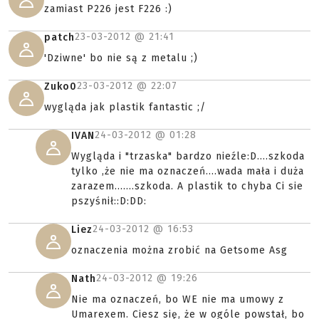
zamiast P226 jest F226 :)
23-03-2012 @
21:41
patch
'Dziwne' bo nie są z metalu ;)
23-03-2012 @
22:07
Zuko0
wygląda jak plastik fantastic ;/
24-03-2012 @
01:28
IVAN
Wygląda i "trzaska" bardzo nieźle:D....szkoda
tylko ,że nie ma oznaczeń....wada mała i duża
zarazem.......szkoda. A plastik to chyba Ci sie
pszyśnił::D:DD:
24-03-2012 @
16:53
Liez
oznaczenia można zrobić na Getsome Asg
24-03-2012 @
19:26
Nath
Nie ma oznaczeń, bo WE nie ma umowy z
Umarexem. Ciesz się, że w ogóle powstał, bo