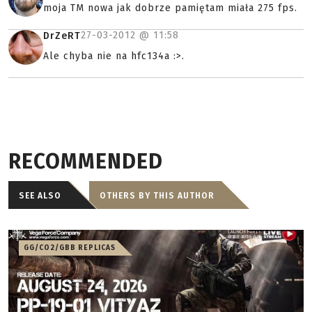
moja TM nowa jak dobrze pamiętam miała 275 fps.
27-03-2012 @
11:58
DrZeRT
Ale chyba nie na hfc134a :>.
RECOMMENDED
SEE ALSO
OTHERS BY THIS AUTHOR
GG/CO2/GBB REPLICAS