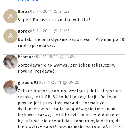
aresa.html
05-11-2011 @
21:22
Borax
Super! Podasz mi szóstkę w totka?
05-11-2011 @
21:26
Borax
No tak, cena faktycznie zaporowa.... Powinni po 50
rubli sprzedawać.
05-11-2011 @
22:27
Promant
Sprzedawanie to wymysł zgniłokapitalistyczny.
Powinni rozdawać.
06-11-2011 @
09:25
grzesio93
Zobacz komore hop up, wygląda jak ta ulepszona
czeska, jeśli GB-64 to kółko regulacji. Do tego
pewnie jest przystosowana do normalnych
dystanserów bo ma tą taką dźwignie (nie znam
fachowej nazwy). Jeśli będzie to na tyle dobre co
by lufa sie nie chybotała i komora była dobra, do
tego wytrzymałość przynajmniej wyrobu a&k to za