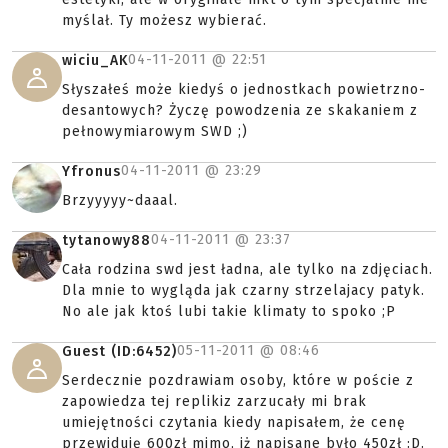
myślał. Ty możesz wybierać.
04-11-2011 @
22:51
wiciu_AK
Słyszałeś może kiedyś o jednostkach powietrzno-
desantowych? Życzę powodzenia ze skakaniem z
pełnowymiarowym SWD ;)
04-11-2011 @
23:29
Yfronus
Brzyyyyy~daaal.
04-11-2011 @
23:37
tytanowy88
Cała rodzina swd jest ładna, ale tylko na zdjęciach.
Dla mnie to wygląda jak czarny strzelajacy patyk.
No ale jak ktoś lubi takie klimaty to spoko ;P
05-11-2011 @
08:46
Guest (ID:6452)
Serdecznie pozdrawiam osoby, które w poście z
zapowiedza tej replikiz zarzucały mi brak
umiejętności czytania kiedy napisałem, że cenę
przewiduję 600zł mimo, iż napisane było 450zł :D.