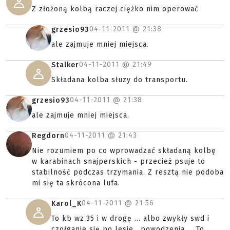
Z złożoną kolbą raczej ciężko nim operować
04-11-2011 @
21:38
grzesio93
ale zajmuje mniej miejsca.
04-11-2011 @
21:49
Stalker
Składana kolba słuzy do transportu.
04-11-2011 @
21:38
grzesio93
ale zajmuje mniej miejsca.
04-11-2011 @
21:43
Regdorn
Nie rozumiem po co wprowadzać składaną kolbę
w karabinach snajperskich - przecież psuje to
stabilność podczas trzymania. Z resztą nie podoba
mi się ta skrócona lufa.
04-11-2011 @
21:56
Karol_K
To kb wz.35 i w drogę ... albo zwykły swd i
czołganie się po lesie , powodzenia ... To