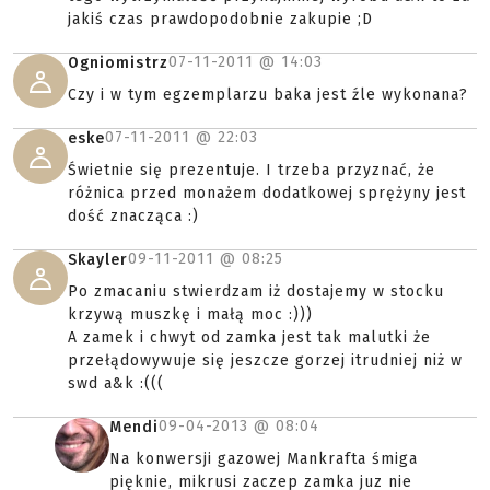
jakiś czas prawdopodobnie zakupie ;D
07-11-2011 @
14:03
Ogniomistrz
Czy i w tym egzemplarzu baka jest źle wykonana?
07-11-2011 @
22:03
eske
Świetnie się prezentuje. I trzeba przyznać, że
różnica przed monażem dodatkowej sprężyny jest
dość znacząca :)
09-11-2011 @
08:25
Skayler
Po zmacaniu stwierdzam iż dostajemy w stocku
krzywą muszkę i małą moc :)))
A zamek i chwyt od zamka jest tak malutki że
przełądowywuje się jeszcze gorzej itrudniej niż w
swd a&k :(((
09-04-2013 @
08:04
Mendi
Na konwersji gazowej Mankrafta śmiga
pięknie, mikrusi zaczep zamka juz nie