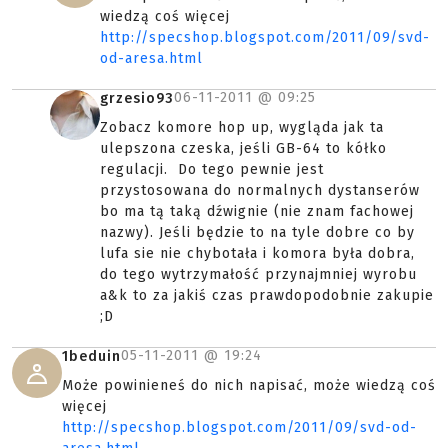
wiedzą coś więcej
http://specshop.blogspot.com/2011/09/svd-
od-aresa.html
06-11-2011 @
09:25
grzesio93
Zobacz komore hop up, wygląda jak ta
ulepszona czeska, jeśli GB-64 to kółko
regulacji. Do tego pewnie jest
przystosowana do normalnych dystanserów
bo ma tą taką dźwignie (nie znam fachowej
nazwy). Jeśli będzie to na tyle dobre co by
lufa sie nie chybotała i komora była dobra,
do tego wytrzymałość przynajmniej wyrobu
a&k to za jakiś czas prawdopodobnie zakupie
;D
05-11-2011 @
19:24
1beduin
Może powinieneś do nich napisać, może wiedzą coś
więcej
http://specshop.blogspot.com/2011/09/svd-od-