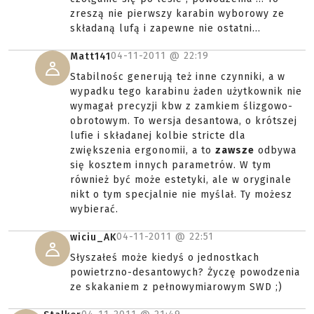
zreszą nie pierwszy karabin wyborowy ze
składaną lufą i zapewne nie ostatni...
04-11-2011 @
22:19
Matt141
Stabilnośc generują też inne czynniki, a w
wypadku tego karabinu żaden użytkownik nie
wymagał precyzji kbw z zamkiem ślizgowo-
obrotowym. To wersja desantowa, o krótszej
lufie i składanej kolbie stricte dla
zwiększenia ergonomii, a to
zawsze
odbywa
się kosztem innych parametrów. W tym
również być może estetyki, ale w oryginale
nikt o tym specjalnie nie myślał. Ty możesz
wybierać.
04-11-2011 @
22:51
wiciu_AK
Słyszałeś może kiedyś o jednostkach
powietrzno-desantowych? Życzę powodzenia
ze skakaniem z pełnowymiarowym SWD ;)