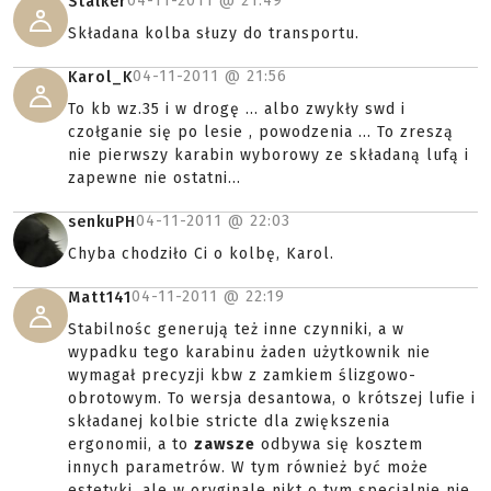
04-11-2011 @
21:49
Stalker
Składana kolba słuzy do transportu.
04-11-2011 @
21:56
Karol_K
To kb wz.35 i w drogę ... albo zwykły swd i
czołganie się po lesie , powodzenia ... To zreszą
nie pierwszy karabin wyborowy ze składaną lufą i
zapewne nie ostatni...
04-11-2011 @
22:03
senkuPH
Chyba chodziło Ci o kolbę, Karol.
04-11-2011 @
22:19
Matt141
Stabilnośc generują też inne czynniki, a w
wypadku tego karabinu żaden użytkownik nie
wymagał precyzji kbw z zamkiem ślizgowo-
obrotowym. To wersja desantowa, o krótszej lufie i
składanej kolbie stricte dla zwiększenia
ergonomii, a to
zawsze
odbywa się kosztem
innych parametrów. W tym również być może
estetyki, ale w oryginale nikt o tym specjalnie nie