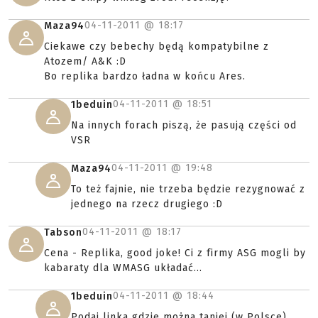
04-11-2011 @
18:17
Maza94
Ciekawe czy bebechy będą kompatybilne z
Atozem/ A&K :D
Bo replika bardzo ładna w końcu Ares.
04-11-2011 @
18:51
1beduin
Na innych forach piszą, że pasują części od
VSR
04-11-2011 @
19:48
Maza94
To też fajnie, nie trzeba będzie rezygnować z
jednego na rzecz drugiego :D
04-11-2011 @
18:17
Tabson
Cena - Replika, good joke! Ci z firmy ASG mogli by
kabaraty dla WMASG układać...
04-11-2011 @
18:44
1beduin
Podaj linka gdzie można taniej (w Polsce)