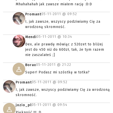
Mhahahahah jak zawsze miałem rację :D:D
05-11-2011 @
09:52
Promant
I, jak zawsze, wszyscy podziwiamy Cię za
wrodzoną skromność.
05-11-2011 @
10:34
Mendi
Dex, ale prawdę mówiąc z 520zet to bliżej
jest do 450 niż do 600zł, tak, że tym razem
nie zaszalałeś ;]
05-11-2011 @
21:22
Borax
Super! Podasz mi szóstkę w totka?
05-11-2011 @
09:52
Promant
I, jak zawsze, wszyscy podziwiamy Cię za wrodzoną
skromność.
05-11-2011 @
09:54
jozio_pl
Piękność !!! :D