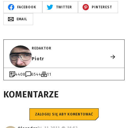
FACEBOOK
TWITTER
PINTEREST
EMAIL
REDAKTOR
Piotr
4408
6544
11
KOMENTARZE
ZALOGUJ SIĘ ABY KOMENTOWAĆ