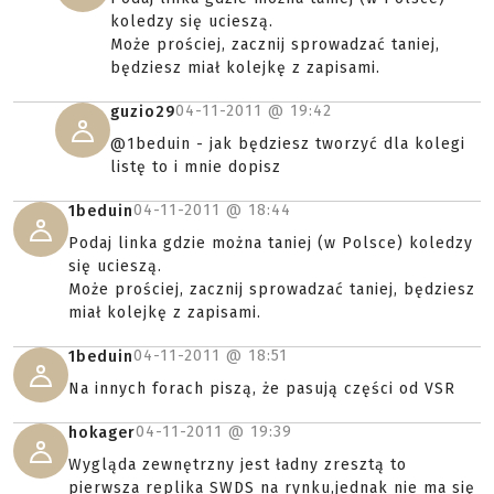
koledzy się ucieszą.
Może prościej, zacznij sprowadzać taniej,
będziesz miał kolejkę z zapisami.
04-11-2011 @
19:42
guzio29
@1beduin - jak będziesz tworzyć dla kolegi
listę to i mnie dopisz
04-11-2011 @
18:44
1beduin
Podaj linka gdzie można taniej (w Polsce) koledzy
się ucieszą.
Może prościej, zacznij sprowadzać taniej, będziesz
miał kolejkę z zapisami.
04-11-2011 @
18:51
1beduin
Na innych forach piszą, że pasują części od VSR
04-11-2011 @
19:39
hokager
Wygląda zewnętrzny jest ładny zresztą to
pierwsza replika SWDS na rynku,jednak nie ma się