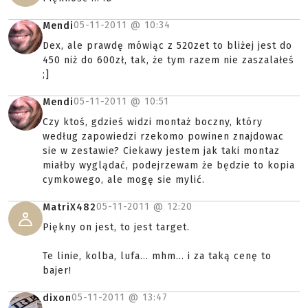
05-11-2011 @
10:34
Mendi
Dex, ale prawdę mówiąc z 520zet to bliżej jest do
450 niż do 600zł, tak, że tym razem nie zaszalałeś
;]
05-11-2011 @
10:51
Mendi
Czy ktoś, gdzieś widzi montaż boczny, który
według zapowiedzi rzekomo powinen znajdowac
sie w zestawie? Ciekawy jestem jak taki montaz
miałby wyglądać, podejrzewam że będzie to kopia
cymkowego, ale mogę sie mylić.
05-11-2011 @
12:20
MatriX482
Piękny on jest, to jest target.
Te linie, kolba, lufa... mhm... i za taką cenę to
bajer!
05-11-2011 @
13:47
dixon