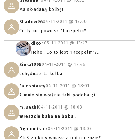
04-11-2011 @
16:52
Oleander
Ma składaną kolbę!
04-11-2011 @
17:00
Shadow96
Co ty nie powiesz *facepelm*
05-11-2011 @
13:47
dixon
Hehe.. Co to jest 'Facepelm"?..
04-11-2011 @
17:46
Sieka1995
ochydna z ta kolba
04-11-2011 @
18:01
Falconiasty
A mnie się właśnie taki podoba. ;)
04-11-2011 @
18:03
musashi
Wreszcie baka na boku .
04-11-2011 @
18:07
Ogniomistrz
Ktoś z ekipy wmasg zrobi recenzję?