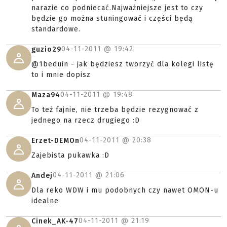
narazie co podniecać.Najważniejsze jest to czy
będzie go można stuningować i części będą
standardowe.
04-11-2011 @
19:42
guzio29
@1beduin - jak będziesz tworzyć dla kolegi listę
to i mnie dopisz
04-11-2011 @
19:48
Maza94
To też fajnie, nie trzeba będzie rezygnować z
jednego na rzecz drugiego :D
04-11-2011 @
20:38
Erzet-DEMOn
Zajebista pukawka :D
04-11-2011 @
21:06
Andej
Dla reko WDW i mu podobnych czy nawet OMON-u
idealne
04-11-2011 @
21:19
Cinek_AK-47