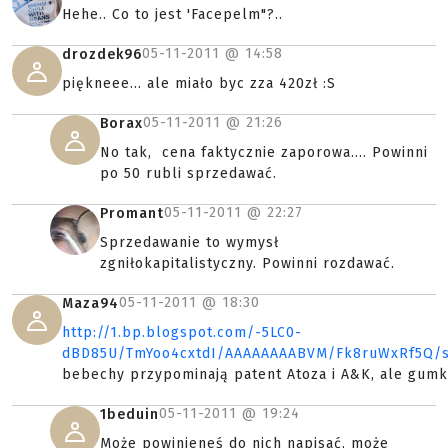
Hehe.. Co to jest 'Facepelm"?..
05-11-2011 @
14:58
drozdek96
piękneee... ale miało byc zza 420zł :S
05-11-2011 @
21:26
Borax
No tak, cena faktycznie zaporowa.... Powinni
po 50 rubli sprzedawać.
05-11-2011 @
22:27
Promant
Sprzedawanie to wymysł
zgniłokapitalistyczny. Powinni rozdawać.
05-11-2011 @
18:30
Maza94
http://1.bp.blogspot.com/-5LC0-
dBD85U/TmYoo4cxtdI/AAAAAAAABVM/Fk8ruWxRf5Q/s
bebechy przypominają patent Atoza i A&K, ale gumk
05-11-2011 @
19:24
1beduin
Może powinieneś do nich napisać, może