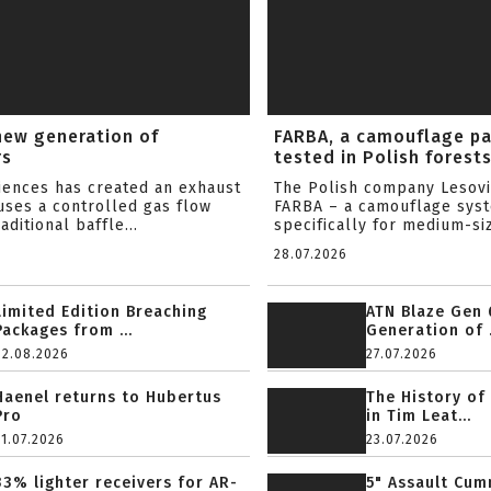
new generation of
FARBA, a camouflage p
rs
tested in Polish forest
ciences has created an exhaust
The Polish company Lesov
uses a controlled gas flow
FARBA – a camouflage sys
aditional baffle...
specifically for medium-siz
28.07.2026
Limited Edition Breaching
ATN Blaze Gen 
Packages from ...
Generation of .
02.08.2026
27.07.2026
Haenel returns to Hubertus
The History of
Pro
in Tim Leat...
31.07.2026
23.07.2026
33% lighter receivers for AR-
5" Assault Cu