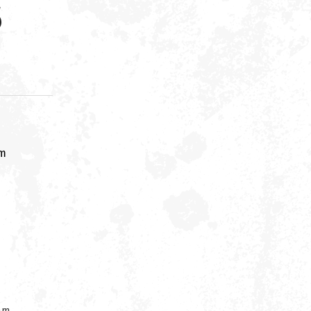
5
om
am