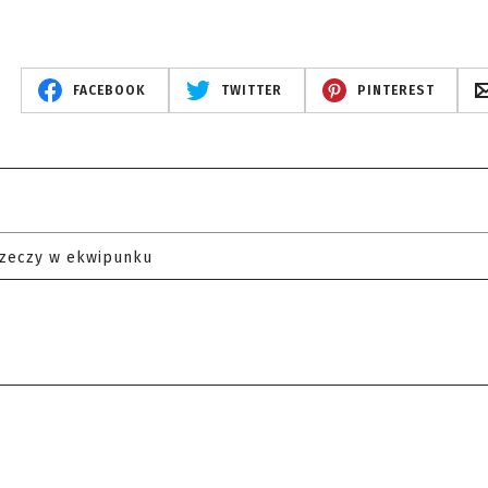
FACEBOOK
TWITTER
PINTEREST
rzeczy w ekwipunku