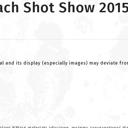
ach Shot Show 201
al and its display (especially images) may deviate fr
rtalowi WMasg materiały zdjęciowe, możemy zaprezentować W