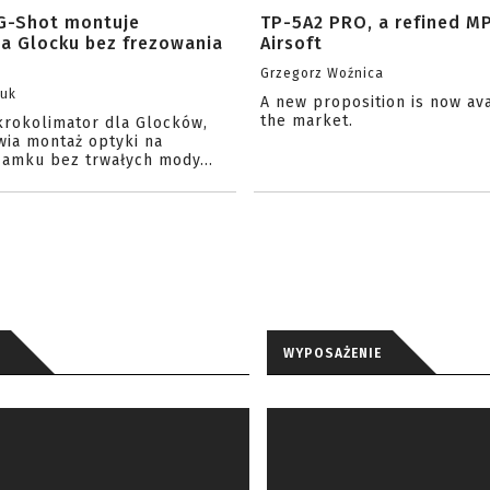
G-Shot montuje
TP-5A2 PRO, a refined M
na Glocku bez frezowania
Airsoft
Grzegorz Woźnica
zuk
A new proposition is now av
the market.
krokolimator dla Glocków,
wia montaż optyki na
amku bez trwałych mody...
WYPOSAŻENIE