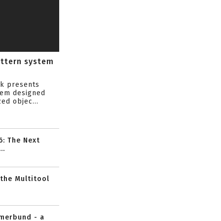
attern system
s
ik presents
tem designed
ed objec...
6: The Next
..
 the Multitool
mmerbund - a