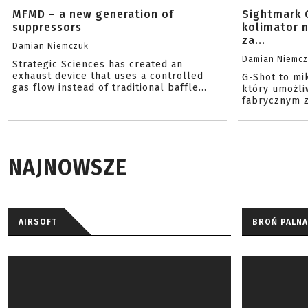
MFMD – a new generation of
Sightmark 
suppressors
kolimator 
za...
Damian Niemczuk
Damian Niemc
Strategic Sciences has created an
exhaust device that uses a controlled
G-Shot to mi
gas flow instead of traditional baffle...
który umożli
fabrycznym z
NAJNOWSZE
AIRSOFT
BROŃ PALNA