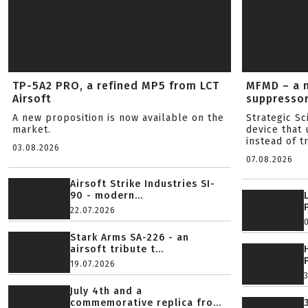
TP-5A2 PRO, a refined MP5 from LCT
MFMD – a 
Airsoft
suppresso
A new proposition is now available on the
Strategic S
market.
device that 
instead of tr
03.08.2026
07.08.2026
Airsoft Strike Industries SI-
90 - modern...
22.07.2026
Stark Arms SA-226 - an
airsoft tribute t...
19.07.2026
July 4th and a
commemorative replica fro...