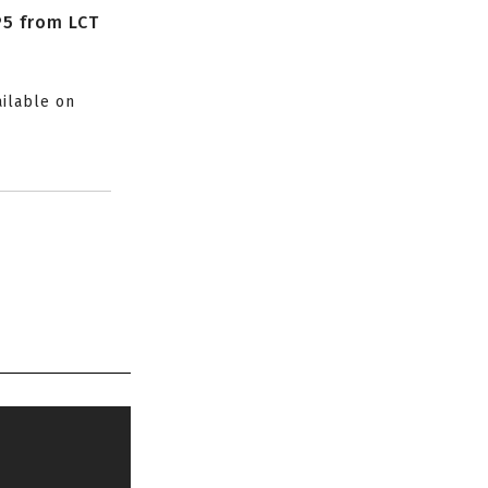
P5 from LCT
ailable on