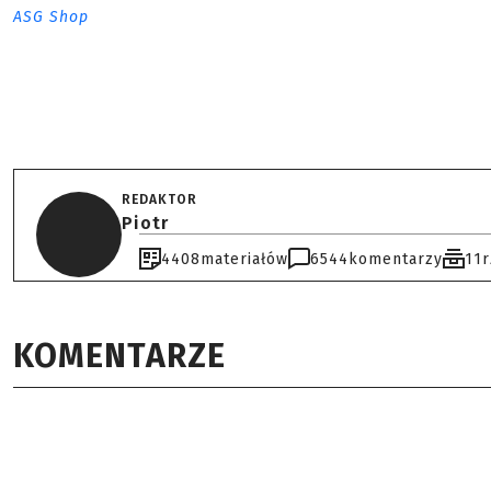
ASG Shop
REDAKTOR
Piotr
4408
materiałów
6544
komentarzy
11
KOMENTARZE