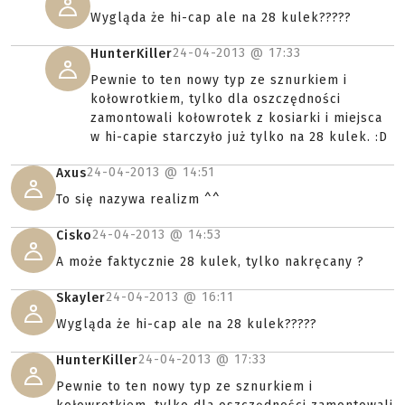
Wygląda że hi-cap ale na 28 kulek?????
24-04-2013 @
17:33
HunterKiller
Pewnie to ten nowy typ ze sznurkiem i
kołowrotkiem, tylko dla oszczędności
zamontowali kołowrotek z kosiarki i miejsca
w hi-capie starczyło już tylko na 28 kulek. :D
24-04-2013 @
14:51
Axus
To się nazywa realizm ^^
24-04-2013 @
14:53
Cisko
A może faktycznie 28 kulek, tylko nakręcany ?
24-04-2013 @
16:11
Skayler
Wygląda że hi-cap ale na 28 kulek?????
24-04-2013 @
17:33
HunterKiller
Pewnie to ten nowy typ ze sznurkiem i