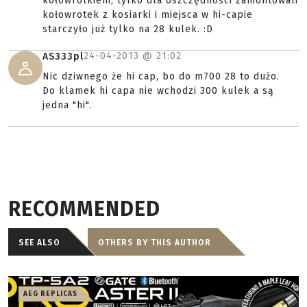
kołowrotkiem, tylko dla oszczędności zamontowali
kołowrotek z kosiarki i miejsca w hi-capie
starczyło już tylko na 28 kulek. :D
24-04-2013 @
21:02
AS333pl
Nic dziwnego że hi cap, bo do m700 28 to dużo.
Do klamek hi capa nie wchodzi 300 kulek a są
jedna "hi".
RECOMMENDED
SEE ALSO
OTHERS BY THIS AUTHOR
AEG REPLICAS