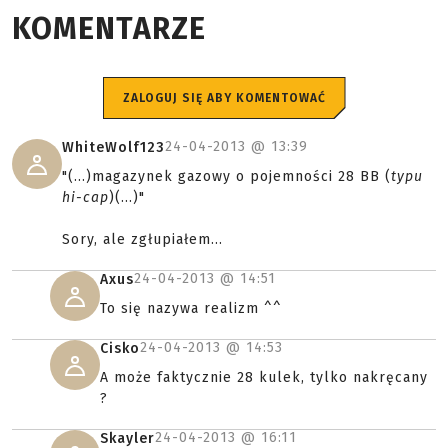
KOMENTARZE
ZALOGUJ SIĘ ABY KOMENTOWAĆ
24-04-2013 @
13:39
WhiteWolf123
"(...)magazynek gazowy o pojemności 28 BB (
typu
hi-cap
)(...)"
Sory, ale zgłupiałem...
24-04-2013 @
14:51
Axus
To się nazywa realizm ^^
24-04-2013 @
14:53
Cisko
A może faktycznie 28 kulek, tylko nakręcany
?
24-04-2013 @
16:11
Skayler