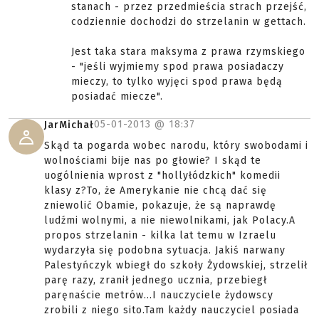
stanach - przez przedmieścia strach przejść,
codziennie dochodzi do strzelanin w gettach.
Jest taka stara maksyma z prawa rzymskiego
- "jeśli wyjmiemy spod prawa posiadaczy
mieczy, to tylko wyjęci spod prawa będą
posiadać miecze".
05-01-2013 @
18:37
JarMichał
Skąd ta pogarda wobec narodu, który swobodami i
wolnościami bije nas po głowie? I skąd te
uogólnienia wprost z "hollyłódzkich" komedii
klasy z?To, że Amerykanie nie chcą dać się
zniewolić Obamie, pokazuje, że są naprawdę
ludźmi wolnymi, a nie niewolnikami, jak Polacy.A
propos strzelanin - kilka lat temu w Izraelu
wydarzyła się podobna sytuacja. Jakiś narwany
Palestyńczyk wbiegł do szkoły Żydowskiej, strzelił
parę razy, zranił jednego ucznia, przebiegł
paręnaście metrów...I nauczyciele żydowscy
zrobili z niego sito.Tam każdy nauczyciel posiada