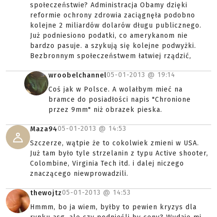
społeczeństwie? Administracja Obamy dzięki
reformie ochrony zdrowia zaciągnęła podobno
kolejne 2 miliardów dolarów długu publicznego.
Już podniesiono podatki, co amerykanom nie
bardzo pasuje. a szykują się kolejne podwyżki.
Bezbronnym społeczeństwem łatwiej rządzić,
05-01-2013 @
19:14
wroobelchannel
Coś jak w Polsce. A wolałbym mieć na
bramce do posiadłości napis "Chronione
przez 9mm" niż obrazek pieska.
05-01-2013 @
14:53
Maza94
Szczerze, wątpie że to cokolwiek zmieni w USA.
Już tam było tyle strzelanin z typu Active shooter,
Colombine, Virginia Tech itd. i dalej niczego
znaczącego niewprowadzili.
05-01-2013 @
14:53
thewojtz
Hmmm, bo ja wiem, byłby to pewien kryzys dla