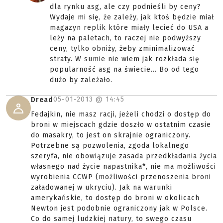
dla rynku asg, ale czy podnieśli by ceny?
Wydaje mi się, że zależy, jak ktoś będzie miał
magazyn replik które miały lecieć do USA a
leży na paletach, to raczej nie podwyższy
ceny, tylko obniży, żeby zminimalizować
straty. W sumie nie wiem jak rozkłada się
popularność asg na świecie... Bo od tego
dużo by zależało.
05-01-2013 @
14:45
Dread
Fedajkin, nie masz racji, jeżeli chodzi o dostęp do
broni w miejscach gdzie doszło w ostatnim czasie
do masakry, to jest on skrajnie ograniczony.
Potrzebne są pozwolenia, zgoda lokalnego
szeryfa, nie obowiązuje zasada przedkładania życia
własnego nad życie napastnika*, nie ma możliwości
wyrobienia CCWP (możliwości przenoszenia broni
załadowanej w ukryciu). Jak na warunki
amerykańskie, to dostęp do broni w okolicach
Newton jest podobnie ograniczony jak w Polsce.
Co do samej ludzkiej natury, to swego czasu