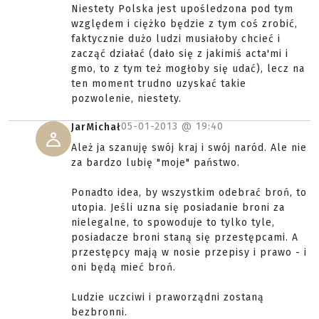
Niestety Polska jest upośledzona pod tym
względem i ciężko będzie z tym coś zrobić,
faktycznie dużo ludzi musiałoby chcieć i
zacząć działać (dało się z jakimiś acta'mi i
gmo, to z tym też mogłoby się udać), lecz na
ten moment trudno uzyskać takie
pozwolenie, niestety.
05-01-2013 @
19:40
JarMichał
Ależ ja szanuję swój kraj i swój naród. Ale nie
za bardzo lubię "moje" państwo.
Ponadto idea, by wszystkim odebrać broń, to
utopia. Jeśli uzna się posiadanie broni za
nielegalne, to spowoduje to tylko tyle,
posiadacze broni staną się przestępcami. A
przestępcy mają w nosie przepisy i prawo - i
oni będą mieć broń.
Ludzie uczciwi i praworządni zostaną
bezbronni.