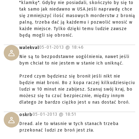
"klamkę". Gdyby nie posiadali, skończyło by się to
tak samo jak niedawno w USA.Jeśli naprawdę chce
się zmniejszyć ilość masowych morderstw z bronią
palną, trzeba dać ją każdemu i pozwolić wnosić w
każde miejsce. Tylko dzięki temu ludzie zawsze
będą mogli się obronić.
05-01-2013 @
18:46
walekval
Nie są to bezpodstawne uogólnienia, nawet jeśli
bym chciał to nie jestem w stanie ich uniknąć.
Przed czym będziesz się bronił jeśli nikt nie
będzie miał broni. Bo z kopa raczej kilkudziesięciu
ludzi w 10 minut nie zabijesz. Szanuj swój kraj, bo
możesz się tu czuć bezpiecznie, między innym
dlatego że bardzo ciężko jest u nas dostać broń.
05-01-2013 @
18:51
oskrb
Dread. ale to własnie w tych stanach trzeba
przekonać ludzi ze broń jest zła.