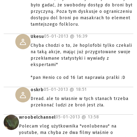
było gadać, że swobodny dostęp do broni był
przyczyną. Poza tym dyskusje o ograniczeniu
dostępu dol broni po masakrach to element
tamtejszego folkloru.
05-01-2013 @
16:39
Ukesu
Chyba chodzi o to, że hoplofobi tylko czekali
na taką akcje, mając już przygotowane swoje
przekłamane statystyki i wywiady z
ekspertami*
*pan Henio co od 16 lat naprawia pralki :D
05-01-2013 @
18:51
oskrb
Dread. ale to własnie w tych stanach trzeba
przekonać ludzi ze broń jest zła.
05-01-2013 @
13:58
wroobelchannel
Polecam vlog użytkownika "vonlubenau" na
youtube, ma chyba ze dwa filmy właśnie o