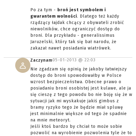
Po za tym -
broń jest symbolem i
gwarantem wolności
. Dlatego też każdy
rządzący łajdak chcący z obywateli zrobić
niewolników, chce ograniczyć dostęp do
broni. Dla przykładu - generalissimus
Jaruzelski, który tak się bał narodu, że
zakazał nawet posiadania wiatrówek.
05-01-2013 @
22:03
Zaczynam
Nie zgadzam się opinią że jakoby łatwiejszy
dostęp do broni spowodowałby w Polsce
wzrost bezpieczeństwa. Obecne prawo o
posiadaniu broni osobistej jest kulawe, ale ja
się cieszę z tego powodu bo nie boję się że w
sytuacji jak mi wyskakuje jakiś gimbus z
bramy ryzyko tego że będzie miał spluwę
jest minimalnie większe od tego że spadnie
na mnie meteoryt.
Jeśli ktoś bardzo by chciał to może sobie
pozwolić na wyrobienie pozwolenia tyle że to