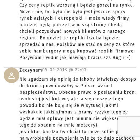
Czy ceny replik wzrosną i będzie gorzej na rynku.
Może i nie, bo było nie było jest jeszcze spory
rynek azjatycki i europejski. I może wtedy firmy
bardziej będą patrzeć w naszą stronę i będą
chcieli pozyskiwać nowych klientów z naszego
regionu. Bo gdzieś te repliki trzeba będzie
sprzedać a nas, Polaków nie stać na ceny za które
sobie hamburgery mogą kupować repliki firmowe.
Pożywiom uwidim jak mawiają bracia zza Bugu :-)
05-01-2013 @
22:03
Zaczynam
Nie zgadzam się opinią że jakoby łatwiejszy dostęp
do broni spowodowałby w Polsce wzrost
bezpieczeństwa. Obecne prawo o posiadaniu broni
osobistej jest kulawe, ale ja się cieszę z tego
powodu bo nie boję się że w sytuacji jak mi
wyskakuje jakiś gimbus z bramy ryzyko tego że
będzie miał spluwę jest minimalnie większe od
tego że spadnie na mnie meteoryt.
Jeśli ktoś bardzo by chciał to może sobie pozwolić
na wyrobienie pozwolenia tyle że to dużo zachodu