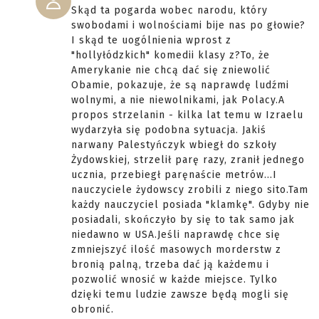
Skąd ta pogarda wobec narodu, który
swobodami i wolnościami bije nas po głowie?
I skąd te uogólnienia wprost z
"hollyłódzkich" komedii klasy z?To, że
Amerykanie nie chcą dać się zniewolić
Obamie, pokazuje, że są naprawdę ludźmi
wolnymi, a nie niewolnikami, jak Polacy.A
propos strzelanin - kilka lat temu w Izraelu
wydarzyła się podobna sytuacja. Jakiś
narwany Palestyńczyk wbiegł do szkoły
Żydowskiej, strzelił parę razy, zranił jednego
ucznia, przebiegł paręnaście metrów...I
nauczyciele żydowscy zrobili z niego sito.Tam
każdy nauczyciel posiada "klamkę". Gdyby nie
posiadali, skończyło by się to tak samo jak
niedawno w USA.Jeśli naprawdę chce się
zmniejszyć ilość masowych morderstw z
bronią palną, trzeba dać ją każdemu i
pozwolić wnosić w każde miejsce. Tylko
dzięki temu ludzie zawsze będą mogli się
obronić.