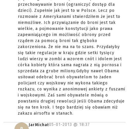
przechowywanie broni (ograniczyć dostęp dla
dzieci). Zupełnie jak jest to w Polsce. Lecz po
rozmowie z Amerykanami stwierdziłem że jest to
niemożliwe. Ich przywiązanie do broni jest tak
wielkie, a pojmowanie konstytucji jako prawa
zapewniającego im możliwość obrony przed
rządem za pomocą broni tak głęboko
zakorzeniona. Że nie ma na to szans. Przydałyby
się takie regulacje w kraju gdzie setki tysięcy
ludzi wierzy w zombi a wzorem cnót i idolem jest
córka kobiety która sama nagrała z nią pornosa i
sprzedała za grube miliony.Gdyby nawet Obama
usiłował odebrać broń obywatelom to żaden
policjant czy wojskowy nie wykona takiego
rozkazu, co wynika z anonimowej ankiety z fuszami
i wojskowymi. Zaś sami obywatele mówią o
powstaniu drugiej rewolucji jeśli Obama zdecyduje
się na ten krok. I tego bardziej się obawiam niż
zakazu airsoftu w stanach.
05-01-2013 @
18:37
JarMichał