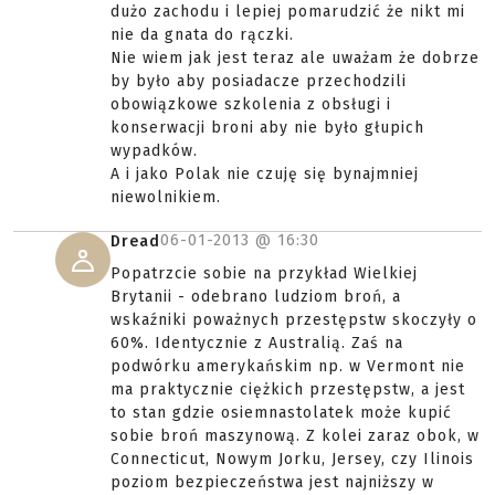
dużo zachodu i lepiej pomarudzić że nikt mi
nie da gnata do rączki.
Nie wiem jak jest teraz ale uważam że dobrze
by było aby posiadacze przechodzili
obowiązkowe szkolenia z obsługi i
konserwacji broni aby nie było głupich
wypadków.
A i jako Polak nie czuję się bynajmniej
niewolnikiem.
06-01-2013 @
16:30
Dread
Popatrzcie sobie na przykład Wielkiej
Brytanii - odebrano ludziom broń, a
wskaźniki poważnych przestępstw skoczyły o
60%. Identycznie z Australią. Zaś na
podwórku amerykańskim np. w Vermont nie
ma praktycznie ciężkich przestępstw, a jest
to stan gdzie osiemnastolatek może kupić
sobie broń maszynową. Z kolei zaraz obok, w
Connecticut, Nowym Jorku, Jersey, czy Ilinois
poziom bezpieczeństwa jest najniższy w