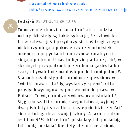
a.akamaihd.net/hphotos-ak-
ash4/215166_442134122520996_629014583_n.j
05-01-2013 @
13:46
Fedajkin
Tu może nie chodzi o samą broń ale o ludzką
naturę. Niestety są takie sytuacje, że człowieka
krew zalewa, jeśli przydarzy się coś tragicznego
niektórzy ulegają pokusie czy czemukolwiek
innemu co popycha ich do czynów karalnych i
sięgają po broń. U nas to będzie pałka czy nóż, w
skrajnych przypadkach przerobiona gazówka bo
szary obywatel nie ma dostępu do broni palnej.W
Stanach zaś dostęp do broni ma zapewniony w
świetle prawa - każdy, wystarczy spełnić kilka
prostych wymogów, w porównaniu do prawa w
Polsce. Co więc robi znerwicowany nastolatek?
Sięga do szafki z bronią swego tatusia, wyjmuje
dwa pistolety i strzelbe a następnie idzie zemścić
się na kolegach ze swojej szkoły. A takich rodzin
jest tam 95%, które broń posiadały lub posiadają
lub będą posiadać.Niestety ale oni nie zmienią