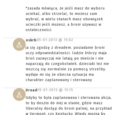
*zasada mówiąca, że jeśli masz do wyboru
uciekać, albo strzelać, to możesz sam
wybrać, w wielu stanach masz obowiązek
ucieczki jeśli możesz, a broni używasz w
ostateczności.
05-01-2013 @
15:02
oskrb
ja się zgodzę z dreadem. posiadanie broni
uczy odpowiedzialności. ludzie którzy maja
broń zazwyczaj nie latają po mieście i nie
naparzają do czegokolwiek. dzieciaki też nie
mszczą się normalnie za pomocą strzelby.
wydaje mi się że obecna sytuacja ma
charakter zaplanowany i sterowany
05-01-2013 @
15:15
Dread
Gdyby to była zaplanowana i sterowana akcja,
to by doszło do niej w stanie, gdzie masz
liberalny dostęp do broni palnej, na przykład
w Vermont, czy Kentucky. Wtedy można by