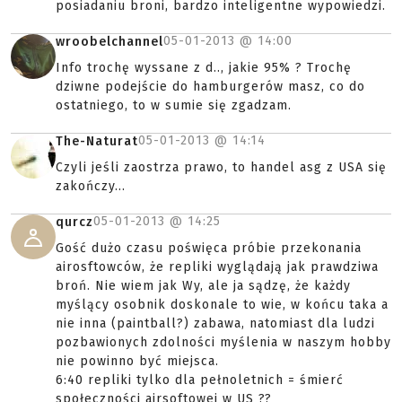
posiadaniu broni, bardzo inteligentne wypowiedzi.
05-01-2013 @
14:00
wroobelchannel
Info trochę wyssane z d.., jakie 95% ? Trochę
dziwne podejście do hamburgerów masz, co do
ostatniego, to w sumie się zgadzam.
05-01-2013 @
14:14
The-Naturat
Czyli jeśli zaostrza prawo, to handel asg z USA się
zakończy...
05-01-2013 @
14:25
qurcz
Gość dużo czasu poświęca próbie przekonania
airosftowców, że repliki wyglądają jak prawdziwa
broń. Nie wiem jak Wy, ale ja sądzę, że każdy
myślący osobnik doskonale to wie, w końcu taka a
nie inna (paintball?) zabawa, natomiast dla ludzi
pozbawionych zdolności myślenia w naszym hobby
nie powinno być miejsca.
6:40 repliki tylko dla pełnoletnich = śmierć
społeczności airsoftowej w US ??