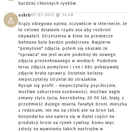
bardziej chłonnych rynków.
05-01-2013 @
14:49
oskrb
Krąży obiegowa opinia, oczywiście w internecie, że
to celowe działanie rządu usa aby rozbroić
obywateli. Strzelanina w kinie na premierze
batmana była bardzo podejrzana. Najpierw
"pomylono" zdjęcia, potem się okazało że
"sprawca" nie jest wcale podobny do nowego
zdjęcia prezentowanego w mediach. Podobnie
teraz zdjęcia pomylono i cnn i bbc pokazywały
zdjęcie brata sprawcy. Ostatnio kolejny
niepoczytalny strzelał do strażaków.
Rysuje się profil - niepoczytalny psychicznie,
możliwe zaburzenia osobowości, możliwe nagłe
zmiany stylu życia, bezrobotny, 20-50 lat, biały, z
przedmieść dużego miasta, fanatyk broni, mieszka
z rodzicami, nie ma na chleb ale na broń tak.
Gospodarka usa opiera się w dużej części na
produkcji broni na rynek cywilny. Komu więc
zależy na wywołaniu takich nastrojów w