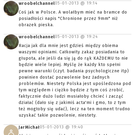
05-01-2013 @
19:14
wroobelchannel
Coś jak w Polsce. A wolałbym mieć na bramce do
posiadłości napis "Chronione przez 9mm" niż
obrazek pieska.
05-01-2013 @
19:24
wroobelchannel
Racja jak dla mnie jest gdzieś między obiema
waszymi opiniami. Całkowity zakaz posiadania to
głupota, ale jeśli da się ją do rąk KAŻDEMU to nie
będzie wiele lepiej. Myślę że każdy kto spełni
pewne warunki (czyt. badania psychologiczne itp)
powinien dostać pozwolenie bez żadnych
problemów. Niestety Polska jest upośledzona pod
tym względem i ciężko będzie z tym coś zrobić,
faktycznie dużo ludzi musiałoby chcieć i zacząć
działać (dało się z jakimiś acta'mi i gmo, to z tym
też mogłoby się udać), lecz na ten moment trudno
uzyskać takie pozwolenie, niestety.
05-01-2013 @
19:40
JarMichał