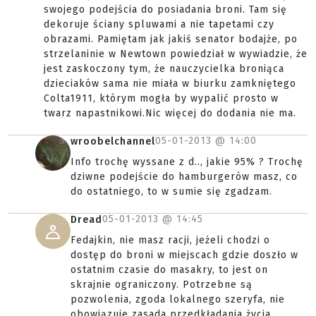
swojego podejścia do posiadania broni. Tam się
dekoruje ściany spluwami a nie tapetami czy
obrazami. Pamiętam jak jakiś senator bodajże, po
strzelaninie w Newtown powiedział w wywiadzie, że
jest zaskoczony tym, że nauczycielka broniąca
dzieciaków sama nie miała w biurku zamkniętego
Colta1911, którym mogła by wypalić prosto w
twarz napastnikowi.Nic więcej do dodania nie ma.
05-01-2013 @
14:00
wroobelchannel
Info trochę wyssane z d.., jakie 95% ? Trochę
dziwne podejście do hamburgerów masz, co
do ostatniego, to w sumie się zgadzam.
05-01-2013 @
14:45
Dread
Fedajkin, nie masz racji, jeżeli chodzi o
dostęp do broni w miejscach gdzie doszło w
ostatnim czasie do masakry, to jest on
skrajnie ograniczony. Potrzebne są
pozwolenia, zgoda lokalnego szeryfa, nie
obowiązuje zasada przedkładania życia