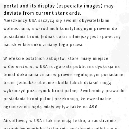
portal and its display (especially images) may
deviate from current standards.
Mieszkańcy USA szczycą się swoimi obywatelskimi
wolnościami, a wśród nich konstytucyjnym prawem do
posiadania broni. Jednak coraz silniejszy jest społeczny
nacisk w kierunku zmiany tego prawa.
W efekcie ostatnich zabójstw, które miały miejsce
w
Connecticut
, w
USA rozgorzała publiczna dyskusja na
temat dokonania zmian w prawie regulującym posiadanie
broni. Jednakże obecnie skutki takich działań mogą
wykroczyć poza rynek broni palnej. Zwolennicy prawa do
posiadania broni palnej przekonują, że ewentualne
ograniczenia będą miały wpływ także na
ASG
.
Airsoftowcy w USA i tak nie mają lekko, a zaostrzenie
przepisów mogłoby faktycznie negatywnie odbić się na