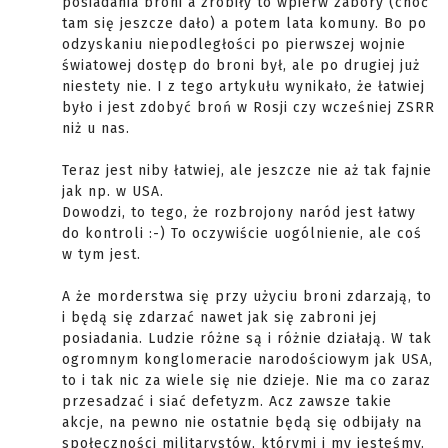
posiadania broni a zrobiły to wpierw zabory (choć
tam się jeszcze dało) a potem lata komuny. Bo po
odzyskaniu niepodległości po pierwszej wojnie
światowej dostęp do broni był, ale po drugiej już
niestety nie. I z tego artykułu wynikało, że łatwiej
było i jest zdobyć broń w Rosji czy wcześniej ZSRR
niż u nas.
Teraz jest niby łatwiej, ale jeszcze nie aż tak fajnie
jak np. w USA.
Dowodzi, to tego, że rozbrojony naród jest łatwy
do kontroli :-) To oczywiście uogólnienie, ale coś
w tym jest.
A że morderstwa się przy użyciu broni zdarzają, to
i będą się zdarzać nawet jak się zabroni jej
posiadania. Ludzie różne są i różnie działają. W tak
ogromnym konglomeracie narodościowym jak USA,
to i tak nic za wiele się nie dzieje. Nie ma co zaraz
przesadzać i siać defetyzm. Acz zawsze takie
akcje, na pewno nie ostatnie będą się odbijały na
społeczności militarystów, którymi i my jesteśmy.