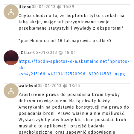
05-01-2013 @
16:39
Ukesu
Chyba chodzi o to, że hoplofobi tylko czekali na
taką akcje, mając już przygotowane swoje
przekłamane statystyki i wywiady z ekspertami*
*pan Henio co od 16 lat naprawia pralki :D
05-01-2013 @
18:01
-Otto-
https://fbcdn-sphotos-d-a.akamaihd.net/hphotos-
ak-
ash4/215166_442134122520996_629014583_n.jpg
05-01-2013 @
18:25
walekval
Zaostrzenie prawa do posiadania broni byłoby
dobrym rozwiązaniem. Na tą chwilę każdy
Amerykanin na podstawie konstytucji ma prawo do
posiadania broni. Prawo właśnie a nie możliwość.
Wystarczyłoby aby każdy kto chce posiadać broń
musiał o to aplikować i przejść badania
psychologiczne, oraz zapewnić odpowiednie