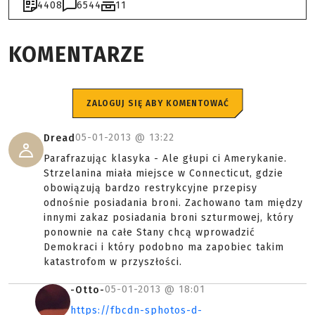
4408
6544
11
KOMENTARZE
ZALOGUJ SIĘ ABY KOMENTOWAĆ
05-01-2013 @
13:22
Dread
Parafrazując klasyka - Ale głupi ci Amerykanie.
Strzelanina miała miejsce w Connecticut, gdzie
obowiązują bardzo restrykcyjne przepisy
odnośnie posiadania broni. Zachowano tam między
innymi zakaz posiadania broni szturmowej, który
ponownie na całe Stany chcą wprowadzić
Demokraci i który podobno ma zapobiec takim
katastrofom w przyszłości.
05-01-2013 @
18:01
-Otto-
https://fbcdn-sphotos-d-