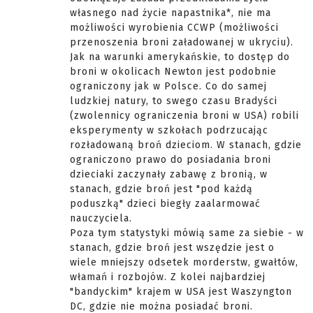
własnego nad życie napastnika*, nie ma
możliwości wyrobienia CCWP (możliwości
przenoszenia broni załadowanej w ukryciu).
Jak na warunki amerykańskie, to dostęp do
broni w okolicach Newton jest podobnie
ograniczony jak w Polsce. Co do samej
ludzkiej natury, to swego czasu Bradyści
(zwolennicy ograniczenia broni w USA) robili
eksperymenty w szkołach podrzucając
rozładowaną broń dzieciom. W stanach, gdzie
ograniczono prawo do posiadania broni
dzieciaki zaczynały zabawę z bronią, w
stanach, gdzie broń jest "pod każdą
poduszką" dzieci biegły zaalarmować
nauczyciela.
Poza tym statystyki mówią same za siebie - w
stanach, gdzie broń jest wszędzie jest o
wiele mniejszy odsetek morderstw, gwałtów,
włamań i rozbojów. Z kolei najbardziej
"bandyckim" krajem w USA jest Waszyngton
DC, gdzie nie można posiadać broni.