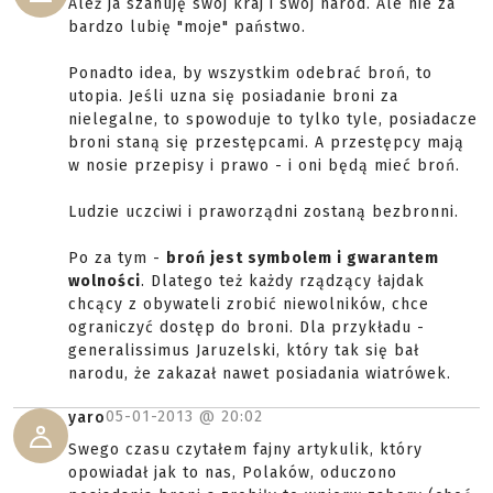
Ależ ja szanuję swój kraj i swój naród. Ale nie za
bardzo lubię "moje" państwo.
Ponadto idea, by wszystkim odebrać broń, to
utopia. Jeśli uzna się posiadanie broni za
nielegalne, to spowoduje to tylko tyle, posiadacze
broni staną się przestępcami. A przestępcy mają
w nosie przepisy i prawo - i oni będą mieć broń.
Ludzie uczciwi i praworządni zostaną bezbronni.
Po za tym -
broń jest symbolem i gwarantem
wolności
. Dlatego też każdy rządzący łajdak
chcący z obywateli zrobić niewolników, chce
ograniczyć dostęp do broni. Dla przykładu -
generalissimus Jaruzelski, który tak się bał
narodu, że zakazał nawet posiadania wiatrówek.
05-01-2013 @
20:02
yaro
Swego czasu czytałem fajny artykulik, który
opowiadał jak to nas, Polaków, oduczono