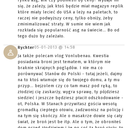
rynku asg, ale czy podnieśli by ceny? Wydaje mi
się, że zależy, jak ktoś będzie miał magazyn replik
które miały lecieć do USA a leży na paletach, to
raczej nie podwyższy ceny, tylko obniży, żeby
zminimalizować straty. W sumie nie wiem jak
rozkłada się popularność asg na świecie... Bo od
tego dużo by zależało.
05-01-2013 @
14:58
Rychter
Ja także polecam vlog Vonlubenau. Kwestia
posiadania broni jest tematem, w którym nie
braknie skrajnych poglądów. I nie ma co
porównywać Stanów do Polski - tutaj jeżeli, dajmy
na to ktoś włamuje się do twojego domu, a ty mu
przyp... bejzolem czy co tam masz pod ręką, to
złodziej cię zaskarży, wygra sprawę, ty pójdziesz
siedzieć i jeszcze będziesz płacił odszkodowanie -
ot, Polska. W Stanach przywitasz gościa wesołą
gromadką ciepłego ołowiu, zadzwonisz na policję i
na tym się skończy. Ale o masakrze dowie się cały
świat, że broń jest be itp. Ale o tym, że obroniłeś
dom przed złodziejem i że po coś ta broń służy, to