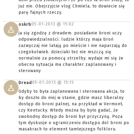
już nie. Obejrzyjcie vlog Chmiela, to dowiecie się
parę fajnych rzeczy.
05-01-2013 @
15:02
oskrb
ja się zgodzę z dreadem. posiadanie broni uczy
odpowiedzialności. ludzie którzy maja broń
zazwyczaj nie latają po mieście i nie naparzają do
czegokolwiek. dzieciaki też nie mszczą się
normalnie za pomocą strzelby. wydaje mi się że
obecna sytuacja ma charakter zaplanowany i
sterowany
05-01-2013 @
15:15
Dread
Gdyby to była zaplanowana i sterowana akcja, to
by doszło do niej w stanie, gdzie masz liberalny
dostęp do broni palnej, na przykład w Vermont,
czy Kentucky. Wtedy można by było gadać, że
swobodny dostęp do broni był przyczyną. Poza
tym dyskusje o ograniczeniu dostępu dol broni po
masakrach to element tamtejszego folkloru.