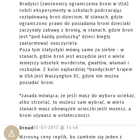
Bradyści (zwolennicy ograniczenia broni w USA)
robili eksperymenty w szkołach podrzucając
rozładowaną broń dzieciom. W stanach, gdzie
ograniczono prawo do posiadania broni dzieciaki
zaczynały zabawę z bronią, w stanach, gdzie broń
jest "pod każdą poduszką" dzieci biegły
zaalarmować nauczyciela.
Poza tym statystyki mówią same za siebie - w
stanach, gdzie broń jest wszędzie jest o wiele
mniejszy odsetek morderstw, gwałtów, włamań i
rozbojów. Z kolei najbardziej "bandyckim" krajem
w USA jest Waszyngton DC, gdzie nie można
posiadać broni.
*zasada mówiąca, że jeśli masz do wyboru uciekać,
albo strzelać, to możesz sam wybrać, w wielu
stanach masz obowiązek ucieczki jeśli możesz, a
broni używasz w ostateczności.
05-01-2013 @
14:46
Dread
Wzrosną ceny replik, bo zamknie się jeden z