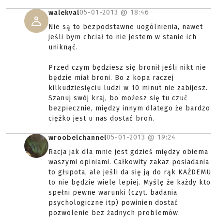
05-01-2013 @
18:46
walekval
Nie są to bezpodstawne uogólnienia, nawet
jeśli bym chciał to nie jestem w stanie ich
uniknąć.
Przed czym będziesz się bronił jeśli nikt nie
będzie miał broni. Bo z kopa raczej
kilkudziesięciu ludzi w 10 minut nie zabijesz.
Szanuj swój kraj, bo możesz się tu czuć
bezpiecznie, między innym dlatego że bardzo
ciężko jest u nas dostać broń.
05-01-2013 @
19:24
wroobelchannel
Racja jak dla mnie jest gdzieś między obiema
waszymi opiniami. Całkowity zakaz posiadania
to głupota, ale jeśli da się ją do rąk KAŻDEMU
to nie będzie wiele lepiej. Myślę że każdy kto
spełni pewne warunki (czyt. badania
psychologiczne itp) powinien dostać
pozwolenie bez żadnych problemów.