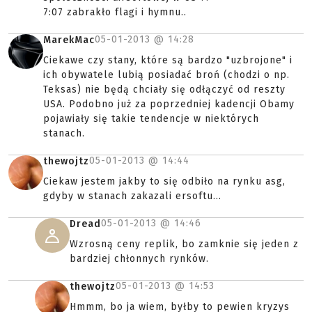
7:07 zabrakło flagi i hymnu..
05-01-2013 @
14:28
MarekMac
Ciekawe czy stany, które są bardzo "uzbrojone" i
ich obywatele lubią posiadać broń (chodzi o np.
Teksas) nie będą chciały się odłączyć od reszty
USA. Podobno już za poprzedniej kadencji Obamy
pojawiały się takie tendencje w niektórych
stanach.
05-01-2013 @
14:44
thewojtz
Ciekaw jestem jakby to się odbiło na rynku asg,
gdyby w stanach zakazali ersoftu...
05-01-2013 @
14:46
Dread
Wzrosną ceny replik, bo zamknie się jeden z
bardziej chłonnych rynków.
05-01-2013 @
14:53
thewojtz
Hmmm, bo ja wiem, byłby to pewien kryzys