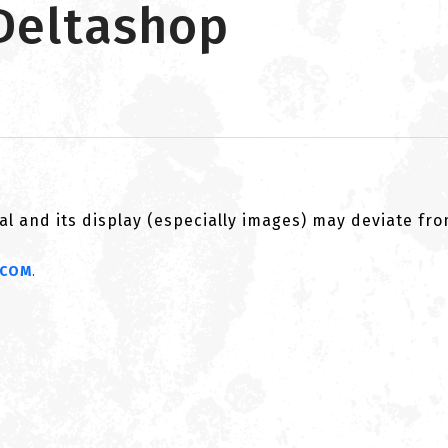
Deltashop
al and its display (especially images) may deviate fr
CCOM
.