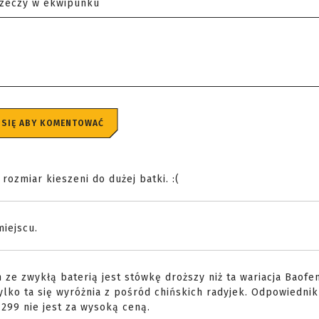
rzeczy w ekwipunku
 SIĘ ABY KOMENTOWAĆ
 rozmiar kieszeni do dużej batki. :(
miejscu.
zwykłą baterią jest stówkę droższy niż ta wariacja Baofe
tylko ta się wyróżnia z pośród chińskich radyjek. Odpowiedni
299 nie jest za wysoką ceną.