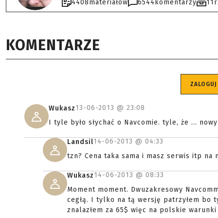
4408
materiałów
6544
komentarzy
11
KOMENTARZE
ZALOGUJ
13-06-2013 @
23:08
Wukasz
I tyle było słychać o Navcomie. tyle, że ... nowy
14-06-2013 @
04:33
Landsil
tzn? Cena taka sama i masz serwis itp na 
14-06-2013 @
08:33
Wukasz
Moment moment. Dwuzakresowy Navcomm ze 
cegłą. I tylko na tą wersję patrzyłem bo 
znalazłem za 65$ więc na polskie warunki 