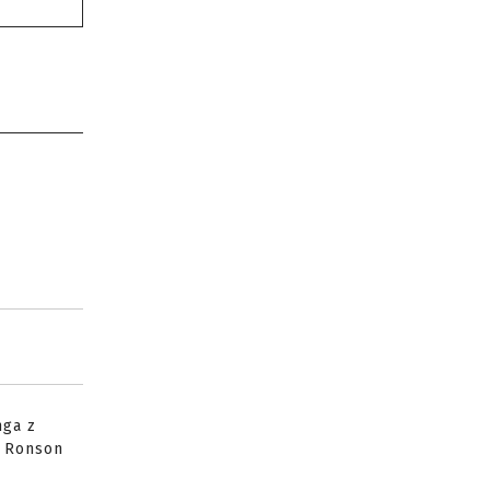
nga z
k Ronson