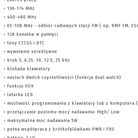
• 136-174 MHz
• 400-480 MHz
• 65-108 MHz - odbiór radiowych stacji FM ( np. RMF FM, ESK
• 128 kanałów w pamięci
• tony CTCSS i DTC
• wywołanie selektywne
• krok 5, 6.25, 10, 12.5, 25 kHz
• blokada klawiatury
• nasłuch dwóch częstotliwości (funkcja dual watch)
• funkcja VOX
• latarka LED
• możliwość programowania z klawiatury lub z komputera 
• przełączanie poziomu mocy nadawania: High/ Low
• maksymalna moc nadawania 5W
• pełna współpraca z krótkofalówkami PMR i FRS
• bateria: 7,4V