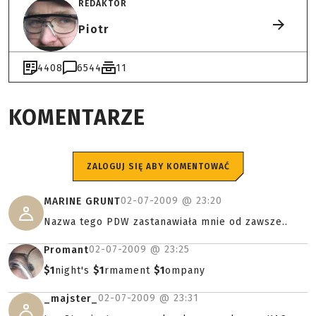
REDAKTOR
Piotr
4408
6544
11
KOMENTARZE
ZALOGUJ SIĘ ABY KOMENTOWAĆ
02-07-2009 @
23:20
MARINE GRUNT
Nazwa tego PDW zastanawiała mnie od zawsze..
02-07-2009 @
23:25
Promant
$1
night's
$1
rmament
$1
ompany
02-07-2009 @
23:31
_majster_