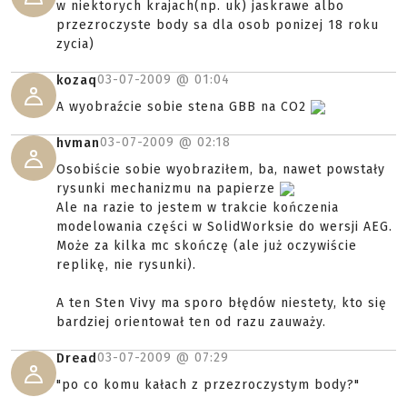
w niektorych krajach(np. uk) jaskrawe albo
przezroczyste body sa dla osob ponizej 18 roku
zycia)
03-07-2009 @
01:04
kozaq
A wyobraźcie sobie stena GBB na CO2
03-07-2009 @
02:18
hvman
Osobiście sobie wyobraziłem, ba, nawet powstały
rysunki mechanizmu na papierze
Ale na razie to jestem w trakcie kończenia
modelowania części w SolidWorksie do wersji AEG.
Może za kilka mc skończę (ale już oczywiście
replikę, nie rysunki).
A ten Sten Vivy ma sporo błędów niestety, kto się
bardziej orientował ten od razu zauważy.
03-07-2009 @
07:29
Dread
"po co komu kałach z przezroczystym body?"