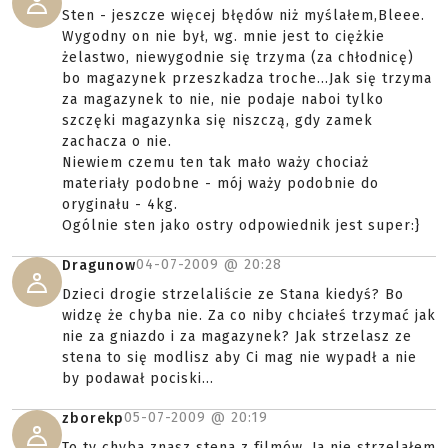
Sten - jeszcze więcej błędów niż myślałem,Bleee.
Wygodny on nie był, wg. mnie jest to ciężkie
żelastwo, niewygodnie się trzyma (za chłodnicę)
bo magazynek przeszkadza troche...Jak się trzyma
za magazynek to nie, nie podaje naboi tylko
szczęki magazynka się niszczą, gdy zamek
zachacza o nie.
Niewiem czemu ten tak mało waży chociaż
materiały podobne - mój waży podobnie do
oryginału - 4kg.
Ogólnie sten jako ostry odpowiednik jest super:}
04-07-2009 @
20:28
Dragunow
Dzieci drogie strzelaliście ze Stana kiedyś? Bo
widzę że chyba nie. Za co niby chciałeś trzymać jak
nie za gniazdo i za magazynek? Jak strzelasz ze
stena to się modlisz aby Ci mag nie wypadł a nie
by podawał pociski...
05-07-2009 @
20:19
zborekp
To ty chyba znasz stena z filmów. Ja nie strzelałem