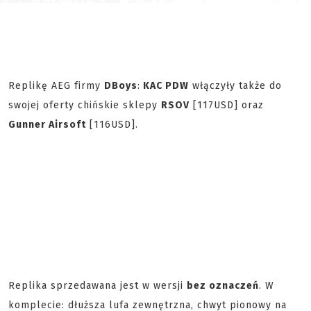
Replikę AEG firmy
DBoys
:
KAC PDW
włączyły także do
swojej oferty chińskie sklepy
RSOV
[117USD] oraz
Gunner Airsoft
[116USD].
Replika sprzedawana jest w wersji
bez oznaczeń
. W
komplecie: dłuższa lufa zewnętrzna, chwyt pionowy na