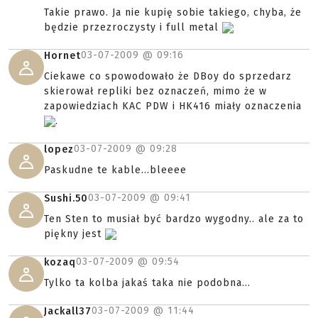
Takie prawo. Ja nie kupię sobie takiego, chyba, że
będzie przezroczysty i full metal
03-07-2009 @
09:16
Hornet
Ciekawe co spowodowało że DBoy do sprzedarz
skierował repliki bez oznaczeń, mimo że w
zapowiedziach KAC PDW i HK416 miały oznaczenia
.
03-07-2009 @
09:28
lopez
Paskudne te kable...bleeee
03-07-2009 @
09:41
Sushi.50
Ten Sten to musiał być bardzo wygodny.. ale za to
piękny jest
03-07-2009 @
09:54
kozaq
Tylko ta kolba jakaś taka nie podobna...
03-07-2009 @
11:44
Jackall37