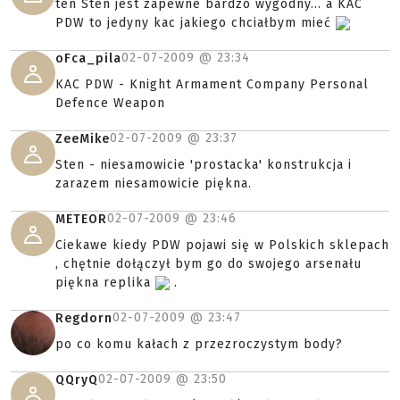
ten Sten jest zapewne bardzo wygodny... a KAC
PDW to jedyny kac jakiego chciałbym mieć
02-07-2009 @
23:34
oFca_pila
KAC PDW - Knight Armament Company Personal
Defence Weapon
02-07-2009 @
23:37
ZeeMike
Sten - niesamowicie 'prostacka' konstrukcja i
zarazem niesamowicie piękna.
02-07-2009 @
23:46
METEOR
Ciekawe kiedy PDW pojawi się w Polskich sklepach
, chętnie dołączył bym go do swojego arsenału
piękna replika
.
02-07-2009 @
23:47
Regdorn
po co komu kałach z przezroczystym body?
02-07-2009 @
23:50
QQryQ