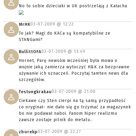
No to sobie dzieciaki w UK postrzelają z Kałacha
03-07-2009 @
12:22
MrHK
To jak? Magi do KACa są kompatybilne ze
STANGami?
03-07-2009 @
13:49
BullittOFA
Hornet, Parę newsów wcześniej była mowa o
wojnie jaką zamierza wytoczyć H&K za bezprawne
używanie ich oznaczeń. Poczytaj tamten news dla
szczegółów.
03-07-2009 @
21:00
festungkrakau
Ciekawe czy Sten cierpi na tą samą przypadłość
co oryginał- nie dało się go trzymać za magazynek
bo nie podawał naboi. Fanom hiper realizmu
zawsze zostaje pilnik do metalu..
03-07-2009 @
22:27
zborekp