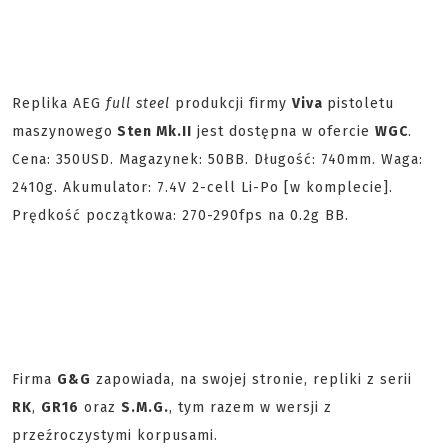
Replika AEG
full steel
produkcji firmy
Viva
pistoletu
maszynowego
Sten Mk.II
jest dostępna w ofercie
WGC
.
Cena: 350USD. Magazynek: 50BB. Długość: 740mm. Waga:
2410g. Akumulator: 7.4V 2-cell Li-Po [w komplecie].
Prędkość początkowa: 270-290fps na 0.2g BB.
Firma
G&G
zapowiada, na swojej stronie, repliki z serii
RK
,
GR16
oraz
S.M.G.
, tym razem w wersji z
przeźroczystymi korpusami.