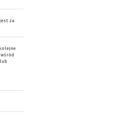
jest za
kolejne
m wśród
 lub