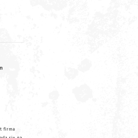
om
t firma
ada się na,