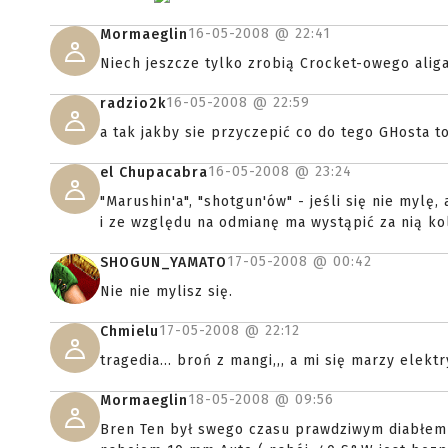
16-05-2008 @
22:41
Mormaeglin
Niech jeszcze tylko zrobią Crocket-owego aliga
16-05-2008 @
22:59
radzio2k
a tak jakby sie przyczepić co do tego GHosta t
16-05-2008 @
23:24
el Chupacabra
"Marushin'a", "shotgun'ów" - jeśli się nie mylę
i ze względu na odmianę ma wystąpić za nią kole
17-05-2008 @
00:42
SHOGUN_YAMATO
Nie nie mylisz się.
17-05-2008 @
22:12
Chmielu
tragedia... broń z mangi,,, a mi się marzy elektr
18-05-2008 @
09:56
Mormaeglin
Bren Ten był swego czasu prawdziwym diabłem