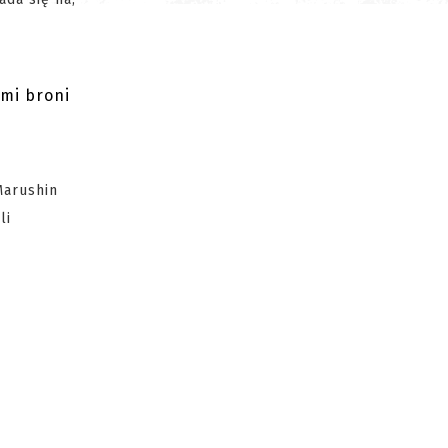
ami broni
Marushin
li