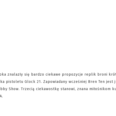
a znalazły się bardzo ciekawe propozycje replik broni krót
a pistoletu Glock 21. Zapowiadany wcześniej Bren Ten jest 
obby Show. Trzecią ciekawostkę stanowi, znana miłośnikom k
A.