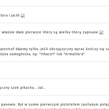
tora i jacht
o właśnie dwie pierwsze litery są wielka literą zapisane
, apostrof dajemy tylko, jeśli obcojęzyczny wyraz kończy się
jna samogłoska, np. "Ithaca'i" lub "Armalite'a".
yczny szok pikachu... żal...
 panowie. Był w sumie pierwszym pistoletem zasilanym pot