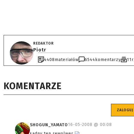
REDAKTOR
Piotr
4408
materiałów
6544
komentarzy
11
KOMENTARZE
ZALOGUJ
16-05-2008 @
00:08
SHOGUN_YAMATO
Ładny ten rewolwer