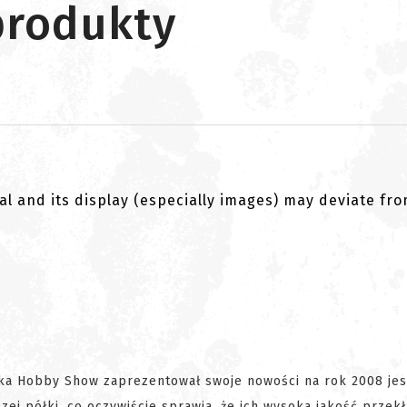
produkty
al and its display (especially images) may deviate fr
ka Hobby Show zaprezentował swoje nowości na rok 2008 jes
ej półki, co oczywiście sprawia, że ich wysoka jakość przekł