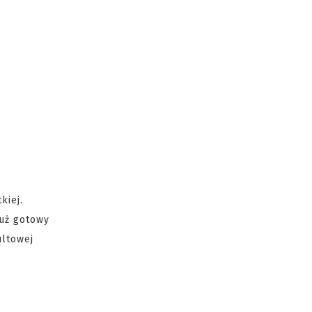
kiej.
już gotowy
ultowej