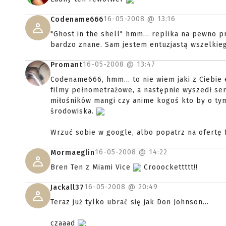
16-05-2008 @
13:16
Codename666
"Ghost in the shell" hmm... replika na pewno p
bardzo znane. Sam jestem entuzjastą wszelkiego
16-05-2008 @
13:47
Promant
Codename666, hmm... to nie wiem jaki z Ciebie
filmy pełnometrażowe, a następnie wyszedł ser
miłośników mangi czy anime kogoś kto by o tym 
środowiska.
Wrzuć sobie w google, albo popatrz na ofertę 
16-05-2008 @
14:22
Mormaeglin
Bren Ten z Miami Vice
Crooockettttt!!
16-05-2008 @
20:49
Jackall37
Teraz już tylko ubrać się jak Don Johnson...
czaaad