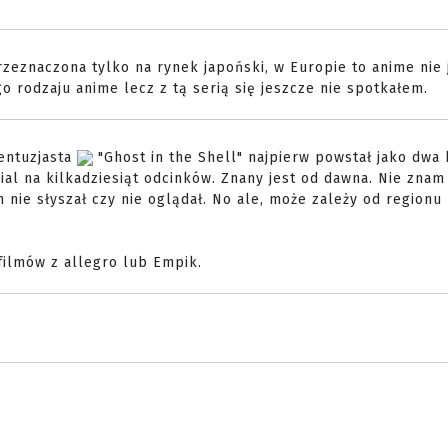
rzeznaczona tylko na rynek japoński, w Europie to anime nie 
 rodzaju anime lecz z tą serią się jeszcze nie spotkałem.
 entuzjasta
"Ghost in the Shell" najpierw powstał jako dwa 
ial na kilkadziesiąt odcinków. Znany jest od dawna. Nie zna
nie słyszał czy nie oglądał. No ale, może zależy od regionu
filmów z allegro lub Empik.