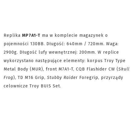
Replika
MP7A1-T
ma w komplecie magazynek o
pojemności 130BB. Długość: 640mm / 720mm. Waga:
2900g. Długość lufy wewnętrznej: 200mm. W replice
wykorzystano następujące elementy: korpus Troy Type
Metal Body (MUR), front M7A1-T, CQB Flashider CW (
Skull
Frog
), TD M16 Grip,
Stubby Raide
r Foregrip, przyrządy
celownicze Troy BUIS Set.