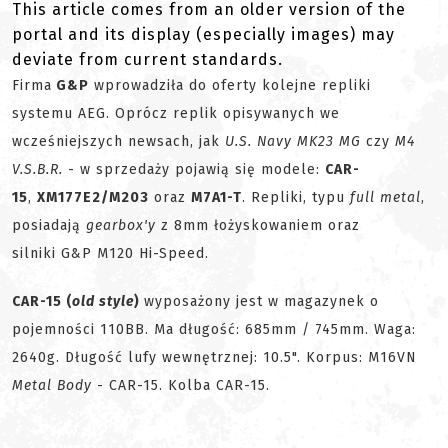
This article comes from an older version of the
portal and its display (especially images) may
deviate from current standards.
Firma
G&P
wprowadziła do oferty kolejne repliki
systemu AEG. Oprócz replik opisywanych we
wcześniejszych newsach, jak
U.S. Navy MK23 MG
czy
M4
V.S.B.R.
- w sprzedaży pojawią się
modele:
CAR-
15
,
XM177E2/M203
oraz
M7A1-T
. Repliki, typu
full metal
,
posiadają
gearbox'y
z 8mm łożyskowaniem oraz
silniki G&P M120 Hi-Speed.
CAR-15 (
old style
)
wyposażony jest w magazynek o
pojemności 110BB. Ma długość: 685mm / 745mm. Waga:
2640g. Długość lufy wewnętrznej: 10.5". Korpus: M16VN
Metal Body
- CAR-15. Kolba CAR-15.