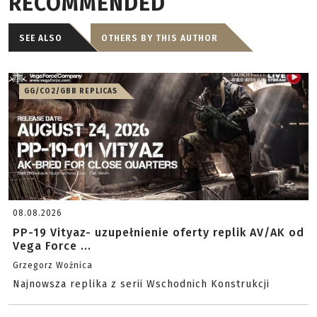
RECOMMENDED
SEE ALSO
OTHERS BY THIS AUTHOR
GG/CO2/GBB REPLICAS
08.08.2026
PP-19 Vityaz- uzupełnienie oferty replik AV/AK od
Vega Force ...
Grzegorz Woźnica
Najnowsza replika z serii Wschodnich Konstrukcji