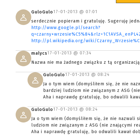
17-01-2013 @
07:01
GuloGulo
serdecznie popieram i gratuluję. Sugeruję je
http://www.google.pl/search?
q=czarny+wrzesie%C5%84&rlz=1C1AVSA_enPL4
http://pl.wikipedia.org/wiki/Czarny_Wrzesie%
17-01-2013 @
07:34
malycs
Nazwa nie ma żadnego związku z tą organizacją
17-01-2013 @
08:24
GuloGulo
Ja o tym wiem (domyśliłem się, że nie nazw
bardziej ludziom nie związanym z ASG (nie
Aha i naprawdę gratuluję, bo odwalili kaw
17-01-2013 @
08:24
GuloGulo
Ja o tym wiem (domyśliłem się, że nie nazwali si
ludziom nie związanym z ASG (nie znającymi rea
Aha i naprawdę gratuluję, bo odwalili kawał dob