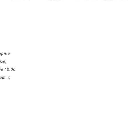
ępnie
uże,
ie 10:00
łem, a