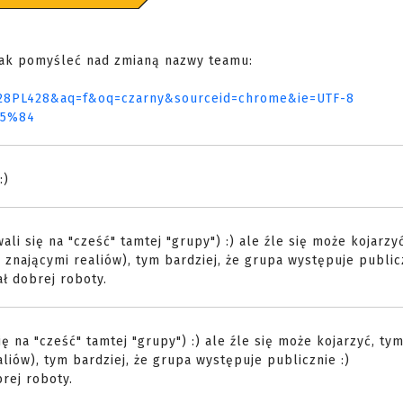
dnak pomyśleć nad zmianą nazwy teamu:
28PL428&aq=f&oq=czarny&sourceid=chrome&ie=UTF-8
C5%84
:)
ali się na "cześć" tamtej "grupy") :) ale źle się może kojarzy
 znającymi realiów), tym bardziej, że grupa występuje publicz
ał dobrej roboty.
ę na "cześć" tamtej "grupy") :) ale źle się może kojarzyć, tym
liów), tym bardziej, że grupa występuje publicznie :)
rej roboty.