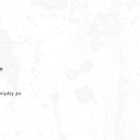
om
eniędzy po