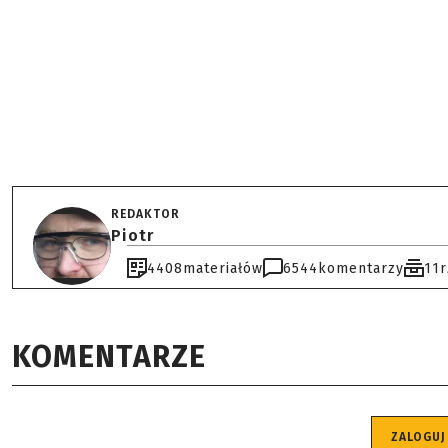
REDAKTOR
Piotr
4408
materiałów
6544
komentarzy
11
KOMENTARZE
ZALOGUJ