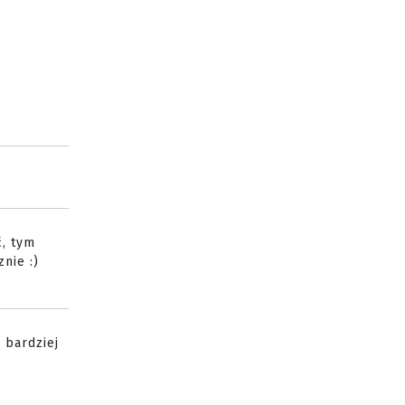
ć, tym
nie :)
 bardziej