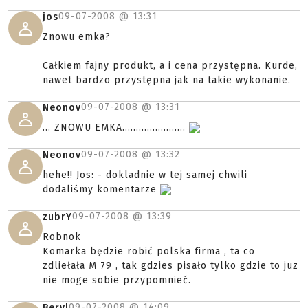
09-07-2008 @
13:31
jos
Znowu emka?
Całkiem fajny produkt, a i cena przystępna. Kurde,
nawet bardzo przystępna jak na takie wykonanie.
09-07-2008 @
13:31
Neonov
... ZNOWU EMKA.......................
09-07-2008 @
13:32
Neonov
hehe!! Jos: - dokladnie w tej samej chwili
dodaliśmy komentarze
09-07-2008 @
13:39
zubrY
Robnok
Komarka będzie robić polska firma , ta co
zdliełała M 79 , tak gdzies pisało tylko gdzie to juz
nie moge sobie przypomnieć.
09-07-2008 @
14:09
Beryl