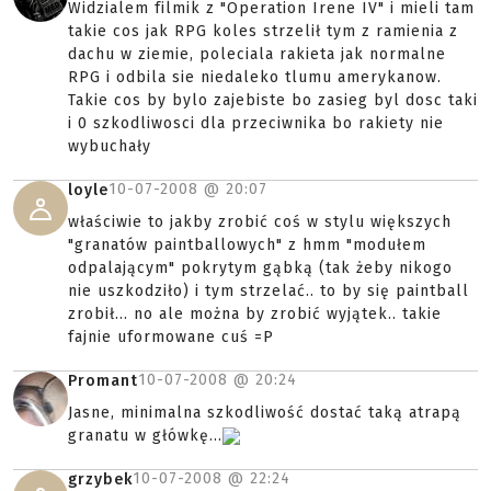
Widzialem filmik z "Operation Irene IV" i mieli tam
takie cos jak RPG koles strzelił tym z ramienia z
dachu w ziemie, poleciala rakieta jak normalne
RPG i odbila sie niedaleko tlumu amerykanow.
Takie cos by bylo zajebiste bo zasieg byl dosc taki
i 0 szkodliwosci dla przeciwnika bo rakiety nie
wybuchały
10-07-2008 @
20:07
loyle
właściwie to jakby zrobić coś w stylu większych
"granatów paintballowych" z hmm "modułem
odpalającym" pokrytym gąbką (tak żeby nikogo
nie uszkodziło) i tym strzelać.. to by się paintball
zrobił... no ale można by zrobić wyjątek.. takie
fajnie uformowane cuś =P
10-07-2008 @
20:24
Promant
Jasne, minimalna szkodliwość dostać taką atrapą
granatu w główkę...
10-07-2008 @
22:24
grzybek