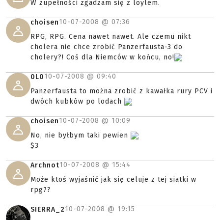
W zupełności zgadzam się z loylem.
10-07-2008 @
07:36
choisen
RPG, RPG. Cena nawet nawet. Ale czemu nikt
cholera nie chce zrobić Panzerfausta-3 do
cholery?! Coś dla Niemców w końcu, no!
10-07-2008 @
09:40
0L0
Panzerfausta to można zrobić z kawałka rury PCV i
dwóch kubków po lodach
10-07-2008 @
10:09
choisen
No, nie byłbym taki pewien
$3
10-07-2008 @
15:44
Archnot
Może ktoś wyjaśnić jak się celuje z tej siatki w
rpg7?
10-07-2008 @
19:15
SIERRA_2