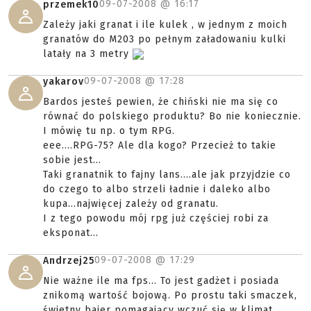
09-07-2008 @
16:17
przemek10
Zależy jaki granat i ile kulek , w jednym z moich
granatów do M203 po pełnym załadowaniu kulki
latały na 3 metry
09-07-2008 @
17:28
yakarov
Bardos jesteś pewien, że chiński nie ma się co
równać do polskiego produktu? Bo nie koniecznie.
I mówię tu np. o tym RPG.
eee....RPG-75? Ale dla kogo? Przecież to takie
sobie jest...
Taki granatnik to fajny lans....ale jak przyjdzie co
do czego to albo strzeli ładnie i daleko albo
kupa...najwięcej zależy od granatu.
I z tego powodu mój rpg już częściej robi za
eksponat...
09-07-2008 @
17:29
Andrzej25
Nie ważne ile ma fps... To jest gadżet i posiada
znikomą wartość bojową. Po prostu taki smaczek,
świetny bajer pomagający wczuć się w klimat