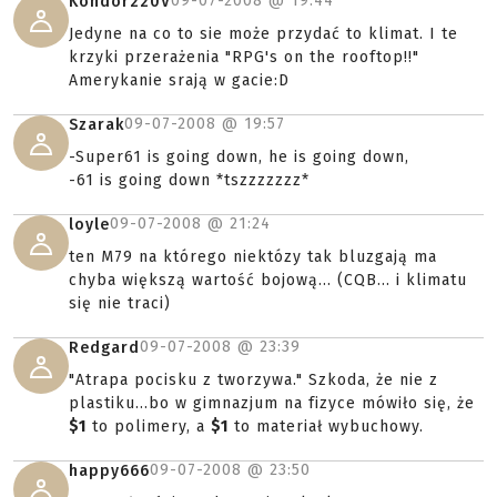
09-07-2008 @
19:44
Kondor220V
Jedyne na co to sie może przydać to klimat. I te
krzyki przerażenia "RPG's on the rooftop!!"
Amerykanie srają w gacie:D
09-07-2008 @
19:57
Szarak
-Super61 is going down, he is going down,
-61 is going down *tszzzzzzz*
09-07-2008 @
21:24
loyle
ten M79 na którego niektózy tak bluzgają ma
chyba większą wartość bojową... (CQB... i klimatu
się nie traci)
09-07-2008 @
23:39
Redgard
"Atrapa pocisku z tworzywa." Szkoda, że nie z
plastiku...bo w gimnazjum na fizyce mówiło się, że
$1
to polimery, a
$1
to materiał wybuchowy.
09-07-2008 @
23:50
happy666