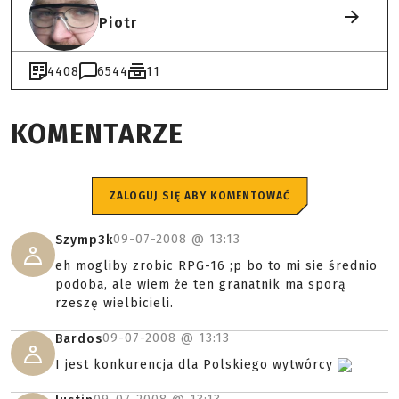
Piotr
4408
6544
11
KOMENTARZE
ZALOGUJ SIĘ ABY KOMENTOWAĆ
09-07-2008 @
13:13
Szymp3k
eh mogliby zrobic RPG-16 ;p bo to mi sie średnio
podoba, ale wiem że ten granatnik ma sporą
rzeszę wielbicieli.
09-07-2008 @
13:13
Bardos
I jest konkurencja dla Polskiego wytwórcy