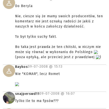
Do Beryla
Nie, ciesze się że mamy swoich producentów, ten
komentarz nie jest oznaką radości że jakiś z
naszych w końcu zakończy działalność.
To był tylko suchy fakt.
Bo taka jest prawda że ten chiński, w niczym nie
może się równać w wykonaniu do Polskiego
(poza optyką, ale przecież jest z prawdziwej
)
09-07-2008 @
15:13
Baykos
Nie "KOMAR", lecz Romet
09-07-2008 @
16:07
snajperswd11
Tylko ile to ma fpsów???