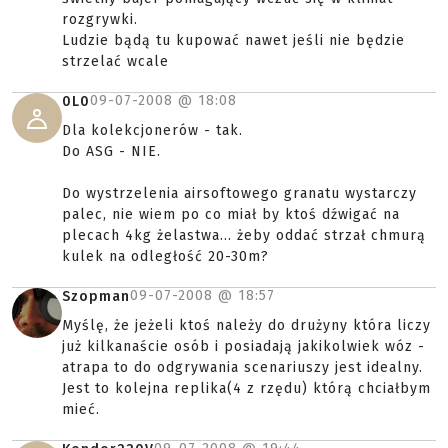
rozgrywki.
Ludzie bądą tu kupować nawet jeśli nie będzie
strzelać wcale
09-07-2008 @
18:08
0L0
Dla kolekcjonerów - tak.
Do ASG - NIE.
Do wystrzelenia airsoftowego granatu wystarczy
palec, nie wiem po co miał by ktoś dźwigać na
plecach 4kg żelastwa... żeby oddać strzał chmurą
kulek na odległość 20-30m?
09-07-2008 @
18:57
Szopman
Myślę, że jeżeli ktoś należy do drużyny która liczy
już kilkanaście osób i posiadają jakikolwiek wóz -
atrapa to do odgrywania scenariuszy jest idealny.
Jest to kolejna replika(4 z rzędu) którą chciałbym
mieć.