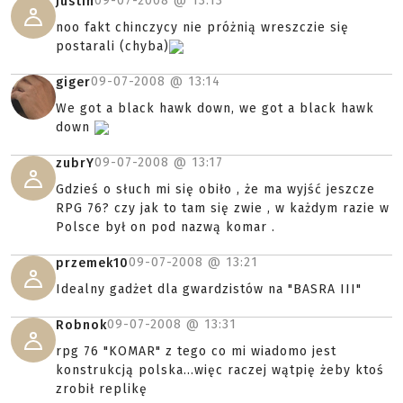
09-07-2008 @
13:13
Justin
noo fakt chinczycy nie próżnią wreszczie się
postarali (chyba)
09-07-2008 @
13:14
giger
We got a black hawk down, we got a black hawk
down
09-07-2008 @
13:17
zubrY
Gdzieś o słuch mi się obiło , że ma wyjść jeszcze
RPG 76? czy jak to tam się zwie , w każdym razie w
Polsce był on pod nazwą komar .
09-07-2008 @
13:21
przemek10
Idealny gadżet dla gwardzistów na "BASRA III"
09-07-2008 @
13:31
Robnok
rpg 76 "KOMAR" z tego co mi wiadomo jest
konstrukcją polska...więc raczej wątpię żeby ktoś
zrobił replikę