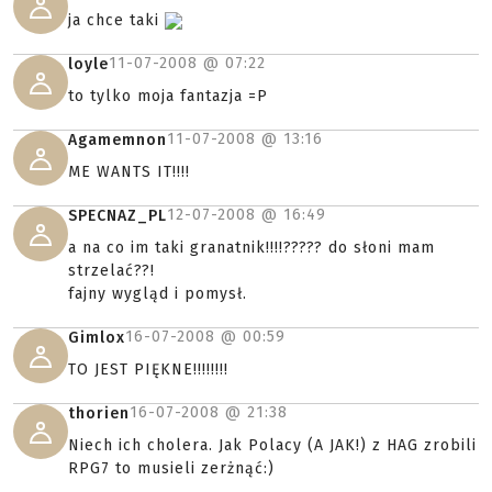
ja chce taki
11-07-2008 @
07:22
loyle
to tylko moja fantazja =P
11-07-2008 @
13:16
Agamemnon
ME WANTS IT!!!!
12-07-2008 @
16:49
SPECNAZ_PL
a na co im taki granatnik!!!!????? do słoni mam
strzelać??!
fajny wygląd i pomysł.
16-07-2008 @
00:59
Gimlox
TO JEST PIĘKNE!!!!!!!!
16-07-2008 @
21:38
thorien
Niech ich cholera. Jak Polacy (A JAK!) z HAG zrobili
RPG7 to musieli zerżnąć:)