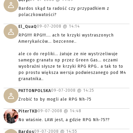
Bardos skąd ta radość czy przypadkiem z
polaczkowatości?
09-07-2008 @
14:14
El_QuaQ
RPG!!!! RPG!!!.... ach te krzyki wystraszonych
Amerykańców... bezcenne..
ale co do repliki... żałuje ze nie wystrzeliwuje
samego granatu np przez Green Gas... oczami
wyobraźni słysze te krzyki RPG RPG.. a tak to to
po prostu większa wersja podwieszanego pod M4
granatnika..
09-07-2008 @
14:25
PATTONPOLSKA
Zrobić to by mogli ale RPG Nh-75
09-07-2008 @
14:48
PiterTKD
No właśnie. LAW jest, a gdzie RPG Nh-75??
09-07-2008 @
14:55
Bardos