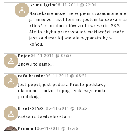
06-11-2011 @
22:04
GrimPilgrim
Narzekanie może nie w pełni uzasadnione ale
ja mimo że rusofilem nie jestem to czekam aż
któryś z producentów zrobi wreszcie PKM.
Ale to chyba przerasta ich możliwości. może
jest za duża? kij wie ale wypadało by w
końcu.
06-11-2011 @
03:53
Bojeq
Znowu to samo...
06-11-2011 @
08:51
rafalkrawiec
Jest popyt, jest podaż... Proste podstawy
ekonomi... Ludzie kupują emki więc emki
produkują.
06-11-2011 @
10:25
Erzet-DEMOn
Ładna ta kamizeleczka :D
06-11-2011 @
17:46
Promant