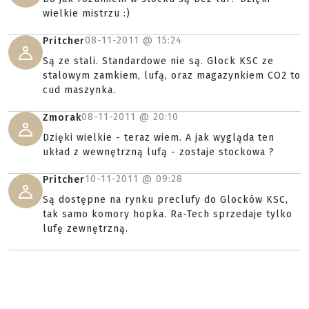
wielkie mistrzu :)
08-11-2011 @
15:24
Pritcher
Są ze stali. Standardowe nie są. Glock KSC ze
stalowym zamkiem, lufą, oraz magazynkiem CO2 to
cud maszynka.
08-11-2011 @
20:10
Zmorak
Dzięki wielkie - teraz wiem. A jak wygląda ten
układ z wewnętrzną lufą - zostaje stockowa ?
10-11-2011 @
09:28
Pritcher
Są dostępne na rynku preclufy do Glocków KSC,
tak samo komory hopka. Ra-Tech sprzedaje tylko
lufę zewnętrzną.