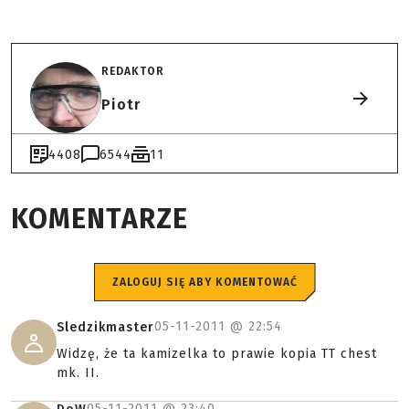
REDAKTOR
Piotr
4408
6544
11
KOMENTARZE
ZALOGUJ SIĘ ABY KOMENTOWAĆ
05-11-2011 @
22:54
Sledzikmaster
Widzę, że ta kamizelka to prawie kopia TT chest
mk. II.
05-11-2011 @
23:40