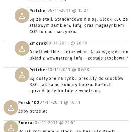
08-11-2011 @
15:24
Pritcher
Są ze stali. Standardowe nie są. Glock KSC ze
stalowym zamkiem, lufą, oraz magazynkiem
CO2 to cud maszynka.
08-11-2011 @
20:10
Zmorak
Dzięki wielkie - teraz wiem. A jak wygląda ten
układ z wewnętrzną lufą - zostaje stockowa ?
10-11-2011 @
09:28
Pritcher
Są dostępne na rynku preclufy do Glocków
KSC, tak samo komory hopka. Ra-Tech
sprzedaje tylko lufę zewnętrzną.
07-11-2011 @
16:11
Perski102
Żeby strzelac.
07-11-2011 @
21:54
Zmorak
Bo jak rozumiem w stocku są bez luf? Dzięki