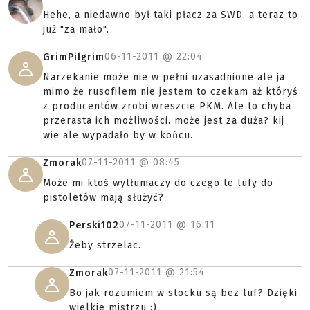
Hehe, a niedawno był taki płacz za SWD, a teraz to
już "za mało".
06-11-2011 @
22:04
GrimPilgrim
Narzekanie może nie w pełni uzasadnione ale ja
mimo że rusofilem nie jestem to czekam aż któryś
z producentów zrobi wreszcie PKM. Ale to chyba
przerasta ich możliwości. może jest za duża? kij
wie ale wypadało by w końcu.
07-11-2011 @
08:45
Zmorak
Może mi ktoś wytłumaczy do czego te lufy do
pistoletów mają służyć?
07-11-2011 @
16:11
Perski102
Żeby strzelac.
07-11-2011 @
21:54
Zmorak
Bo jak rozumiem w stocku są bez luf? Dzięki
wielkie mistrzu :)