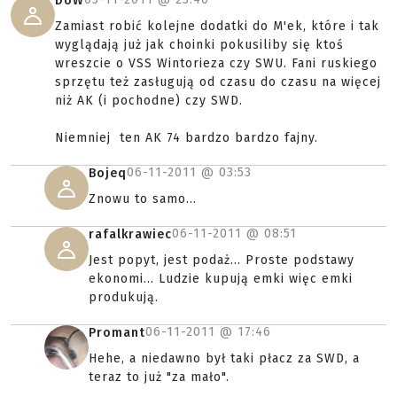
DoW
Zamiast robić kolejne dodatki do M'ek, które i tak
wyglądają już jak choinki pokusiliby się ktoś
wreszcie o VSS Wintorieza czy SWU. Fani ruskiego
sprzętu też zasługują od czasu do czasu na więcej
niż AK (i pochodne) czy SWD.
Niemniej ten AK 74 bardzo bardzo fajny.
06-11-2011 @
03:53
Bojeq
Znowu to samo...
06-11-2011 @
08:51
rafalkrawiec
Jest popyt, jest podaż... Proste podstawy
ekonomi... Ludzie kupują emki więc emki
produkują.
06-11-2011 @
17:46
Promant
Hehe, a niedawno był taki płacz za SWD, a
teraz to już "za mało".