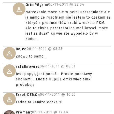
06-11-2011 @
22:04
GrimPilgrim
Narzekanie może nie w pełni uzasadnione ale
ja mimo że rusofilem nie jestem to czekam aż
któryś z producentów zrobi wreszcie PKM.
Ale to chyba przerasta ich możliwości. może
jest za duża? kij wie ale wypadało by w
końcu.
06-11-2011 @
03:53
Bojeq
Znowu to samo...
06-11-2011 @
08:51
rafalkrawiec
Jest popyt, jest podaż... Proste podstawy
ekonomi... Ludzie kupują emki więc emki
produkują.
06-11-2011 @
10:25
Erzet-DEMOn
Ładna ta kamizeleczka :D
06-11-2011 @
17:46
Promant