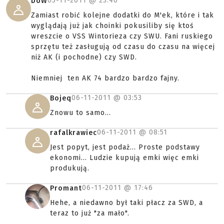
05-11-2011 @
23:40
DoW
Zamiast robić kolejne dodatki do M'ek, które i tak
wyglądają już jak choinki pokusiliby się ktoś
wreszcie o VSS Wintorieza czy SWU. Fani ruskiego
sprzętu też zasługują od czasu do czasu na więcej
niż AK (i pochodne) czy SWD.
Niemniej ten AK 74 bardzo bardzo fajny.
06-11-2011 @
03:53
Bojeq
Znowu to samo...
06-11-2011 @
08:51
rafalkrawiec
Jest popyt, jest podaż... Proste podstawy
ekonomi... Ludzie kupują emki więc emki
produkują.
06-11-2011 @
17:46
Promant
Hehe, a niedawno był taki płacz za SWD, a
teraz to już "za mało".