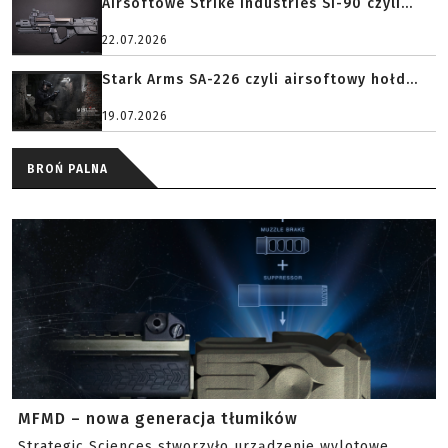
Airsoftowe Strike Industries SI-90 czyli...
22.07.2026
Stark Arms SA-226 czyli airsoftowy hołd...
19.07.2026
BROŃ PALNA
MFMD – nowa generacja tłumików
Strategic Sciences stworzyło urządzenie wylotowe,