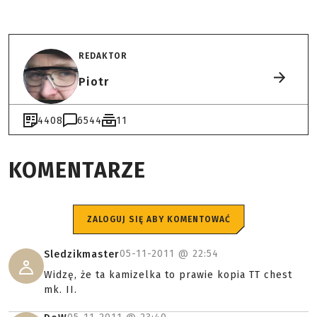
REDAKTOR
Piotr
4408
6544
11
KOMENTARZE
ZALOGUJ SIĘ ABY KOMENTOWAĆ
05-11-2011 @
22:54
Sledzikmaster
Widzę, że ta kamizelka to prawie kopia TT chest
mk. II.