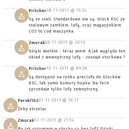
08-11-2011 @
15:24
Pritcher
Są ze stali. Standardowe nie są. Glock KSC ze
stalowym zamkiem, lufą, oraz magazynkiem
CO2 to cud maszynka.
08-11-2011 @
20:10
Zmorak
Dzięki wielkie - teraz wiem. A jak wygląda ten
układ z wewnętrzną lufą - zostaje stockowa ?
10-11-2011 @
09:28
Pritcher
Są dostępne na rynku preclufy do Glocków
KSC, tak samo komory hopka. Ra-Tech
sprzedaje tylko lufę zewnętrzną.
07-11-2011 @
16:11
Perski102
Żeby strzelac.
07-11-2011 @
21:54
Zmorak
Bo jak rozumiem w stocku są bez luf? Dzięki