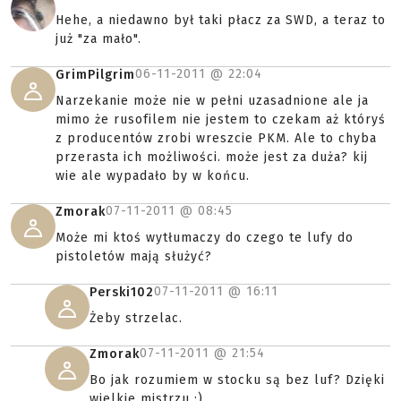
Hehe, a niedawno był taki płacz za SWD, a teraz to
już "za mało".
06-11-2011 @
22:04
GrimPilgrim
Narzekanie może nie w pełni uzasadnione ale ja
mimo że rusofilem nie jestem to czekam aż któryś
z producentów zrobi wreszcie PKM. Ale to chyba
przerasta ich możliwości. może jest za duża? kij
wie ale wypadało by w końcu.
07-11-2011 @
08:45
Zmorak
Może mi ktoś wytłumaczy do czego te lufy do
pistoletów mają służyć?
07-11-2011 @
16:11
Perski102
Żeby strzelac.
07-11-2011 @
21:54
Zmorak
Bo jak rozumiem w stocku są bez luf? Dzięki
wielkie mistrzu :)