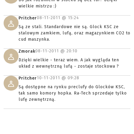
wielkie mistrzu :)
08-11-2011 @
15:24
Pritcher
Są ze stali. Standardowe nie są. Glock KSC ze
stalowym zamkiem, lufą, oraz magazynkiem CO2 to
cud maszynka.
08-11-2011 @
20:10
Zmorak
Dzięki wielkie - teraz wiem. A jak wygląda ten
układ z wewnętrzną lufą - zostaje stockowa ?
10-11-2011 @
09:28
Pritcher
Są dostępne na rynku preclufy do Glocków KSC,
tak samo komory hopka. Ra-Tech sprzedaje tylko
lufę zewnętrzną.