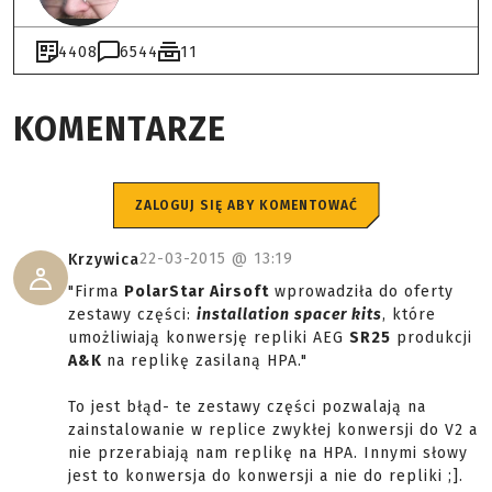
4408
6544
11
KOMENTARZE
ZALOGUJ SIĘ ABY KOMENTOWAĆ
22-03-2015 @
13:19
Krzywica
"Firma
PolarStar Airsoft
wprowadziła do oferty
zestawy części:
installation spacer kits
, które
umożliwiają konwersję repliki AEG
SR25
produkcji
A&K
na replikę zasilaną HPA."
To jest błąd- te zestawy części pozwalają na
zainstalowanie w replice zwykłej konwersji do V2 a
nie przerabiają nam replikę na HPA. Innymi słowy
jest to konwersja do konwersji a nie do repliki ;].