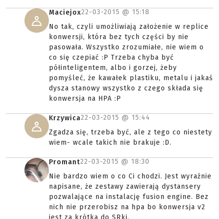
22-03-2015 @
15:18
Maciejox
No tak, czyli umożliwiają założenie w replice
konwersji, która bez tych części by nie
pasowała. Wszystko zrozumiałe, nie wiem o
co się czepiać :P Trzeba chyba być
półinteligentem, albo i gorzej, żeby
pomyśleć, że kawałek plastiku, metalu i jakaś
dysza stanowy wszystko z czego składa się
konwersja na HPA :P
22-03-2015 @
15:44
Krzywica
Zgadza się, trzeba być, ale z tego co niestety
wiem- wcale takich nie brakuje :D.
22-03-2015 @
18:30
Promant
Nie bardzo wiem o co Ci chodzi. Jest wyraźnie
napisane, że zestawy zawierają dystansery
pozwalające na instalację fusion engine. Bez
nich nie przerobisz na hpa bo konwersja v2
jest za krótka do SRki.