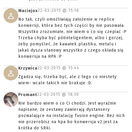
22-03-2015 @
15:18
Maciejox
No tak, czyli umożliwiają założenie w replice
konwersji, która bez tych części by nie pasowała.
Wszystko zrozumiałe, nie wiem o co się czepiać :P
Trzeba chyba być półinteligentem, albo i gorzej,
żeby pomyśleć, że kawałek plastiku, metalu i
jakaś dysza stanowy wszystko z czego składa się
konwersja na HPA :P
22-03-2015 @
15:44
Krzywica
Zgadza się, trzeba być, ale z tego co niestety
wiem- wcale takich nie brakuje :D.
22-03-2015 @
18:30
Promant
Nie bardzo wiem o co Ci chodzi. Jest wyraźnie
napisane, że zestawy zawierają dystansery
pozwalające na instalację fusion engine. Bez nich
nie przerobisz na hpa bo konwersja v2 jest za
krótka do SRki.