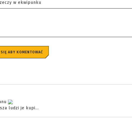
rzeczy w ekwipunku
 SIĘ ABY KOMENTOWAĆ
ganu
a ludzi je kupi...