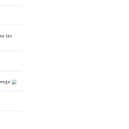
na też
panego