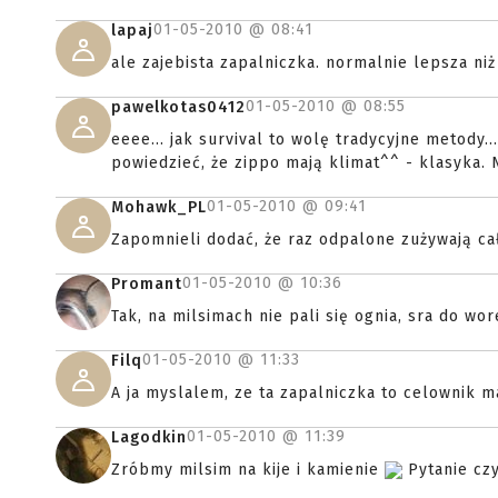
01-05-2010 @
08:41
lapaj
ale zajebista zapalniczka. normalnie lepsza niż
01-05-2010 @
08:55
pawelkotas0412
eeee... jak survival to wolę tradycyjne metody..
powiedzieć, że zippo mają klimat^^ - klasyka.
01-05-2010 @
09:41
Mohawk_PL
Zapomnieli dodać, że raz odpalone zużywają ca
01-05-2010 @
10:36
Promant
Tak, na milsimach nie pali się ognia, sra do w
01-05-2010 @
11:33
Filq
A ja myslalem, ze ta zapalniczka to celownik 
01-05-2010 @
11:39
Lagodkin
Zróbmy milsim na kije i kamienie
Pytanie czy