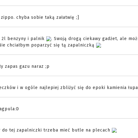
 zippo. chyba sobie taką załatwię ;]
. 2l benzyny i palnik
. Swoją drogą ciekawy gadżet, ale moż
 Nie chciałbym poparzyć się tą zapalniczką
ły zapas gazu naraz ;p
oreczków i w ogóle najlepiej zbliżyć się do epoki kamienia łu
magpula:D
 do tej zapalniczki trzeba mieć butle na plecach