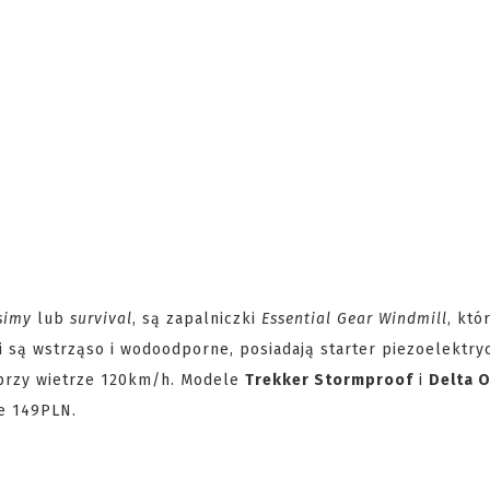
simy
lub
survival
, są zapalniczki
Essential Gear Windmill
, któ
i są wstrząso i wodoodporne, posiadają starter piezoelektry
 przy wietrze 120km/h. Modele
Trekker Stormproof
i
Delta 
e 149PLN.