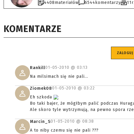
4408
materiałów
6544
komentarzy
11
KOMENTARZE
ZALOGUJ
01-05-2010 @
03:13
Rankill
Na milsimach się nie pali...
01-05-2010 @
03:22
Ziomek08
Eh szkoda
Bo taki bajer, że mógłbym palić podczas Hura
Ale skoro tyle wytrzymują, na pewno spora rzesz
01-05-2010 @
08:38
Marcin_S
A to niby czemu się nie pali ???