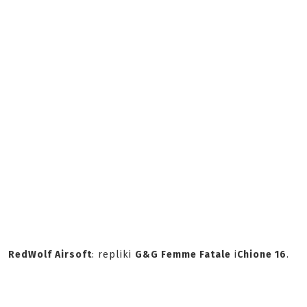
RedWolf Airsoft
: repliki
G&G Femme Fatale
i
Chione 16
.