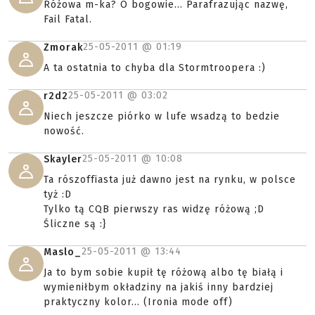
Różowa m-ka? O bogowie... Parafrazując nazwę,
Fail Fatal.
25-05-2011 @
01:19
Zmorak
A ta ostatnia to chyba dla Stormtroopera :)
25-05-2011 @
03:02
r2d2
Niech jeszcze piórko w lufe wsadzą to bedzie
nowość.
25-05-2011 @
10:08
Skayler
Ta rószoffiasta już dawno jest na rynku, w polsce
tyż :D
Tylko tą CQB pierwszy ras widzę różową ;D
Śliczne są :}
25-05-2011 @
13:44
Maslo_
Ja to bym sobie kupił tę różową albo tę białą i
wymieniłbym okładziny na jakiś inny bardziej
praktyczny kolor... (Ironia mode off)