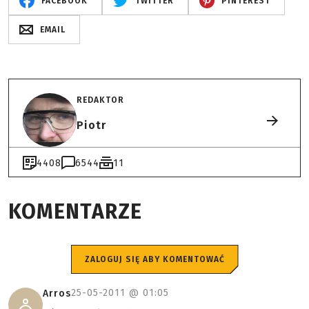
FACEBOOK
TWITTER
PINTEREST
EMAIL
REDAKTOR
Piotr
4408
6544
11
KOMENTARZE
ZALOGUJ SIĘ ABY KOMENTOWAĆ
25-05-2011 @
01:05
Arros