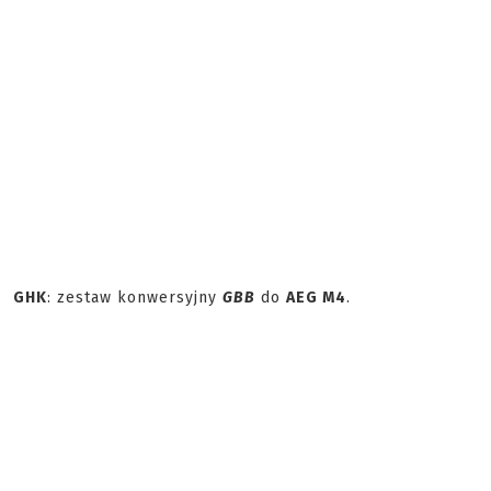
GHK
: zestaw konwersyjny
GBB
do
AEG M4
.