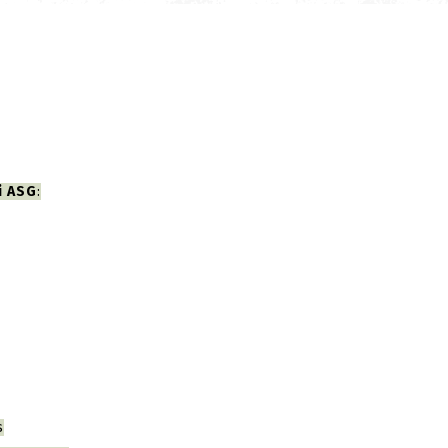
i ASG
:
s