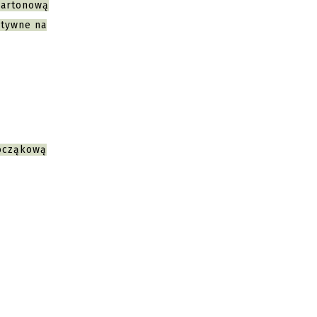
kartonową
ktywne na
ocząkową