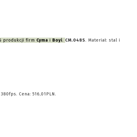
G produkcji firm
Cyma
i
Boyi
.
CM.048S
. Materiał: stal i
: 380fps. Cena: 516,01PLN.