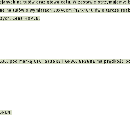
ejanych na tułów oraz głowę celu. W zestawie otrzymujemy: 
wne na tułów o wymiarach 30x46cm (12"x18"), dwie tarcze rea
zych. Cena: 40PLN.
y G36, pod marką GFC:
GF36KE
i
GF36
.
GF36KE
ma prędkość p
45PLN.