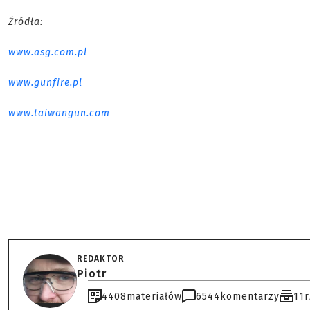
Źródła:
www.asg.com.pl
www.gunfire.pl
www.taiwangun.com
REDAKTOR
Piotr
4408
materiałów
6544
komentarzy
11