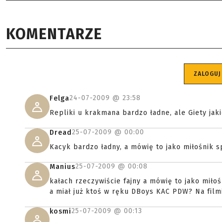
KOMENTARZE
ZALOGUJ
24-07-2009 @
23:58
Felga
Repliki u krakmana bardzo ładne, ale Giety jaki
25-07-2009 @
00:00
Dread
Kacyk bardzo ładny, a mówię to jako miłośnik
25-07-2009 @
00:08
Manius
kałach rzeczywiście fajny a mówię to jako miło
a miał już ktoś w ręku DBoys KAC PDW? Na film
25-07-2009 @
00:13
kosmi