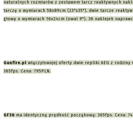
naturalnych rozmiarów z zestawem tarcz reaktywnych nakl
tarczę o wymiarach 58x89cm (23"x35"), dwie tarcze reakty
głowę o wymiarach 16x24cm (owal 9"), 36 naklejek naprawc
Gunfire.pl
włączyłswojej oferty dwie repliki AEG z rodzin
365fps. Cena: 795PLN.
GF36
ma identyczną prędkość począkową: 365fps. Cena: 7