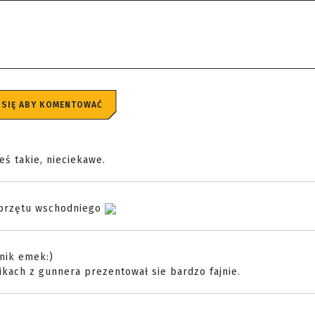
 SIĘ ABY KOMENTOWAĆ
eś takie, nieciekawe.
 sprzętu wschodniego
śnik emek:)
ikach z gunnera prezentował sie bardzo fajnie.